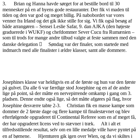
3. Brian og Hanna havde sørget for at bestille bord til 30
mennesker på en af byens gode restauranter. Der fik vi maden til
tiden og den var god og meget billig. På nabobordet var vores
venner fra Irland og det gik ikke stille for sig. Vi fik også besøg af
både arrangøren – Sensei Leslie Safar, 9. dan AJKA (den højeste
graduerede i WUKF) og chefdommer Sever Cucu fra Rumænien –
som til trods for mange andre tilbud valgte at feste sammen med den
danske delegation  Søndag var der finaler, som startede med
indmarch med alle finalister i ældre klasser, samt alle dommere.
Josephines klasse var heldigvis en af de første og hun var den første
på gulvet. Da alle 6 var færdige stod Josephine og en af de andre
lige på point, så der måtte en nervepirrende omkamp i gang om 3.
pladsen. Denne endte også lige, så det måtte afgøres på flag, hvor
Josephine desværre tabte 2-3. Christian fik en masse kampe som
dommer de 2 første dage og flere kampe til finalestævnet og blev
efterfølgende opgraderet til Continental Referee som en af meget få,
der har opgraderet licens ved to stævner i træk. Alt i alt et
tilfredsstillende resultat, selv om en lille medalje ville have pyntet på
en af børnene. Hjemturen gik igen over Wien, og da vi skiltes i