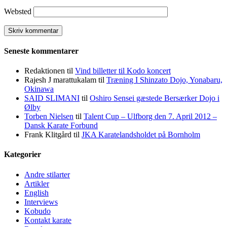
Websted
Seneste kommentarer
Redaktionen
til
Vind billetter til Kodo koncert
Rajesh J marattukalam
til
Træning I Shinzato Dojo, Yonabaru,
Okinawa
SAID SLIMANI
til
Oshiro Sensei gæstede Bersærker Dojo i
Ølby
Torben Nielsen
til
Talent Cup – Ulfborg den 7. April 2012 –
Dansk Karate Forbund
Frank Klitgård
til
JKA Karatelandsholdet på Bornholm
Kategorier
Andre stilarter
Artikler
English
Interviews
Kobudo
Kontakt karate