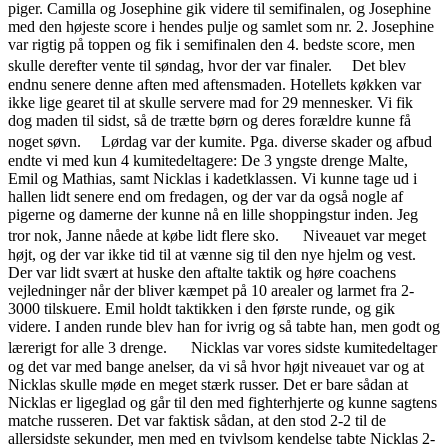
piger. Camilla og Josephine gik videre til semifinalen, og Josephine
med den højeste score i hendes pulje og samlet som nr. 2. Josephine
var rigtig på toppen og fik i semifinalen den 4. bedste score, men
skulle derefter vente til søndag, hvor der var finaler. Det blev
endnu senere denne aften med aftensmaden. Hotellets køkken var
ikke lige gearet til at skulle servere mad for 29 mennesker. Vi fik
dog maden til sidst, så de trætte børn og deres forældre kunne få
noget søvn. Lørdag var der kumite. Pga. diverse skader og afbud
endte vi med kun 4 kumitedeltagere: De 3 yngste drenge Malte,
Emil og Mathias, samt Nicklas i kadetklassen. Vi kunne tage ud i
hallen lidt senere end om fredagen, og der var da også nogle af
pigerne og damerne der kunne nå en lille shoppingstur inden. Jeg
tror nok, Janne nåede at købe lidt flere sko. Niveauet var meget
højt, og der var ikke tid til at vænne sig til den nye hjelm og vest.
Der var lidt svært at huske den aftalte taktik og høre coachens
vejledninger når der bliver kæmpet på 10 arealer og larmet fra 2-
3000 tilskuere. Emil holdt taktikken i den første runde, og gik
videre. I anden runde blev han for ivrig og så tabte han, men godt og
lærerigt for alle 3 drenge. Nicklas var vores sidste kumitedeltager
og det var med bange anelser, da vi så hvor højt niveauet var og at
Nicklas skulle møde en meget stærk russer. Det er bare sådan at
Nicklas er ligeglad og går til den med fighterhjerte og kunne sagtens
matche russeren. Det var faktisk sådan, at den stod 2-2 til de
allersidste sekunder, men med en tvivlsom kendelse tabte Nicklas 2-