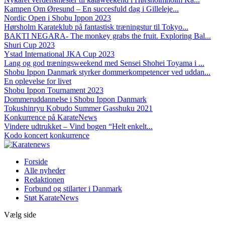
Kampen Om Øresund – En succesfuld dag i Gilleleje...
Nordic Open i Shobu Ippon 2023
Hørsholm Karateklub på fantastisk træningstur til Tokyo...
BAKTI NEGARA- The monkey grabs the fruit. Exploring Bal...
Shuri Cup 2023
Ystad International JKA Cup 2023
Lang og god træningsweekend med Sensei Shohei Toyama i ...
Shobu Ippon Danmark styrker dommerkompetencer ved uddan...
En oplevelse for livet
Shobu Ippon Tournament 2023
Dommeruddannelse i Shobu Ippon Danmark
Tokushinryu Kobudo Summer Gasshuku 2021
Konkurrence på KarateNews
Vindere udtrukket – Vind bogen “Helt enkelt...
Kodo koncert konkurrence
Forside
Alle nyheder
Redaktionen
Forbund og stilarter i Danmark
Støt KarateNews
Vælg side