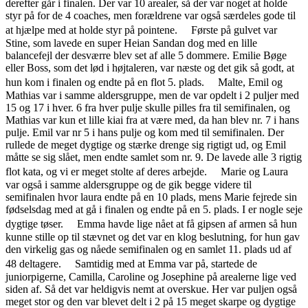
derefter går i finalen. Der var 10 arealer, så der var noget at holde
styr på for de 4 coaches, men forældrene var også særdeles gode til
at hjælpe med at holde styr på pointene. Første på gulvet var
Stine, som lavede en super Heian Sandan dog med en lille
balancefejl der desværre blev set af alle 5 dommere. Emilie Bøge
eller Boss, som det lød i højtaleren, var næste og det gik så godt, at
hun kom i finalen og endte på en flot 5. plads. Malte, Emil og
Mathias var i samme aldersgruppe, men de var opdelt i 2 puljer med
15 og 17 i hver. 6 fra hver pulje skulle pilles fra til semifinalen, og
Mathias var kun et lille kiai fra at være med, da han blev nr. 7 i hans
pulje. Emil var nr 5 i hans pulje og kom med til semifinalen. Der
rullede de meget dygtige og stærke drenge sig rigtigt ud, og Emil
måtte se sig slået, men endte samlet som nr. 9. De lavede alle 3 rigtig
flot kata, og vi er meget stolte af deres arbejde. Marie og Laura
var også i samme aldersgruppe og de gik begge videre til
semifinalen hvor laura endte på en 10 plads, mens Marie fejrede sin
fødselsdag med at gå i finalen og endte på en 5. plads. I er nogle seje
dygtige tøser. Emma havde lige nået at få gipsen af armen så hun
kunne stille op til stævnet og det var en klog beslutning, for hun gav
den virkelig gas og nåede semifinalen og en samlet 11. plads ud af
48 deltagere. Samtidig med at Emma var på, startede de
juniorpigerne, Camilla, Caroline og Josephine på arealerne lige ved
siden af. Så det var heldigvis nemt at overskue. Her var puljen også
meget stor og den var blevet delt i 2 på 15 meget skarpe og dygtige