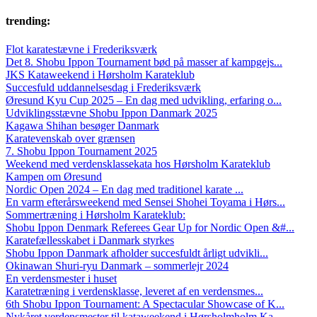
trending:
Flot karatestævne i Frederiksværk
Det 8. Shobu Ippon Tournament bød på masser af kampgejs...
JKS Kataweekend i Hørsholm Karateklub
Succesfuld uddannelsesdag i Frederiksværk
Øresund Kyu Cup 2025 – En dag med udvikling, erfaring o...
Udviklingsstævne Shobu Ippon Danmark 2025
Kagawa Shihan besøger Danmark
Karatevenskab over grænsen
7. Shobu Ippon Tournament 2025
Weekend med verdensklassekata hos Hørsholm Karateklub
Kampen om Øresund
Nordic Open 2024 – En dag med traditionel karate ...
En varm efterårsweekend med Sensei Shohei Toyama i Hørs...
Sommertræning i Hørsholm Karateklub:
Shobu Ippon Denmark Referees Gear Up for Nordic Open &#...
Karatefællesskabet i Danmark styrkes
Shobu Ippon Danmark afholder succesfuldt årligt udvikli...
Okinawan Shuri-ryu Danmark – sommerlejr 2024
En verdensmester i huset
Karatetræning i verdensklasse, leveret af en verdensmes...
6th Shobu Ippon Tournament: A Spectacular Showcase of K...
Nykåret verdensmester til kataweekend i Hørsholmholm Ka...