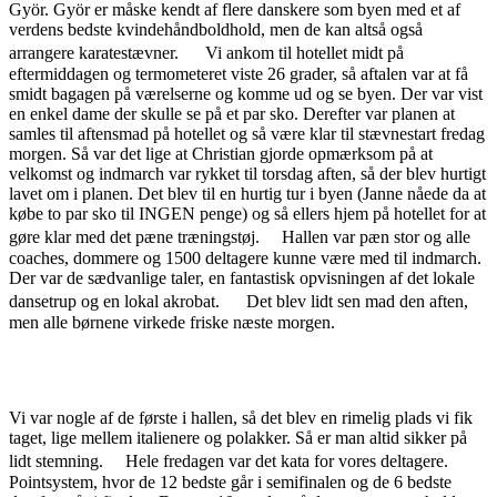
Györ. Györ er måske kendt af flere danskere som byen med et af
verdens bedste kvindehåndboldhold, men de kan altså også
arrangere karatestævner. Vi ankom til hotellet midt på
eftermiddagen og termometeret viste 26 grader, så aftalen var at få
smidt bagagen på værelserne og komme ud og se byen. Der var vist
en enkel dame der skulle se på et par sko. Derefter var planen at
samles til aftensmad på hotellet og så være klar til stævnestart fredag
morgen. Så var det lige at Christian gjorde opmærksom på at
velkomst og indmarch var rykket til torsdag aften, så der blev hurtigt
lavet om i planen. Det blev til en hurtig tur i byen (Janne nåede da at
købe to par sko til INGEN penge) og så ellers hjem på hotellet for at
gøre klar med det pæne træningstøj. Hallen var pæn stor og alle
coaches, dommere og 1500 deltagere kunne være med til indmarch.
Der var de sædvanlige taler, en fantastisk opvisningen af det lokale
dansetrup og en lokal akrobat. Det blev lidt sen mad den aften,
men alle børnene virkede friske næste morgen.
Vi var nogle af de første i hallen, så det blev en rimelig plads vi fik
taget, lige mellem italienere og polakker. Så er man altid sikker på
lidt stemning. Hele fredagen var det kata for vores deltagere.
Pointsystem, hvor de 12 bedste går i semifinalen og de 6 bedste