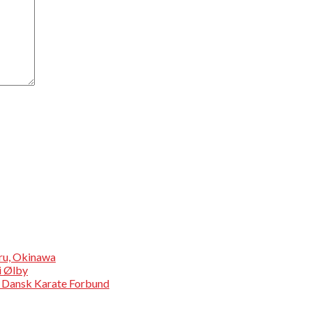
aru, Okinawa
i Ølby
 – Dansk Karate Forbund