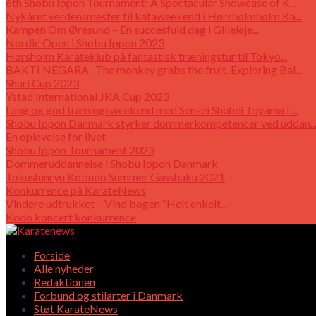
6th Shobu Ippon Tournament: A Spectacular Showcase of K...
Nykåret verdensmester til kataweekend i Hørsholmholm Ka...
Kampen Om Øresund – En succesfuld dag i Gilleleje...
Nordic Open i Shobu Ippon 2023
Hørsholm Karateklub på fantastisk træningstur til Tokyo...
BAKTI NEGARA- The monkey grabs the fruit. Exploring Bal...
Shuri Cup 2023
Ystad International JKA Cup 2023
Lang og god træningsweekend med Sensei Shohei Toyama i ...
Shobu Ippon Danmark styrker dommerkompetencer ved uddan..
En oplevelse for livet
Shobu Ippon Tournament 2023
Dommeruddannelse i Shobu Ippon Danmark
Tokushinryu Kobudo Summer Gasshuku 2021
Konkurrence på KarateNews
Vindere udtrukket – Vind bogen “Helt enkelt...
Kodo koncert konkurrence
Forside
Alle nyheder
Redaktionen
Forbund og stilarter i Danmark
Støt KarateNews