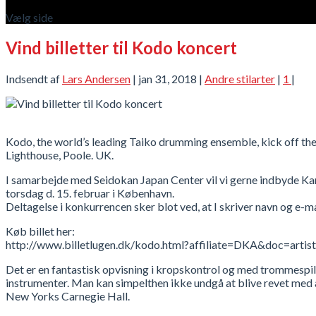
Vælg side
Vind billetter til Kodo koncert
Indsendt af
Lars Andersen
|
jan 31, 2018
|
Andre stilarter
|
1
|
Kodo, the world’s leading Taiko drumming ensemble, kick off th
Lighthouse, Poole. UK.
I samarbejde med Seidokan Japan Center vil vi gerne indbyde Kara
torsdag d. 15. februar i København.
Deltagelse i konkurrencen sker blot ved, at I skriver navn og e-ma
Køb billet her:
http://www.billetlugen.dk/kodo.html?affiliate=DKA&doc=art
Det er en fantastisk opvisning i kropskontrol og med trommespil p
instrumenter. Man kan simpelthen ikke undgå at blive revet med af
New Yorks Carnegie Hall.