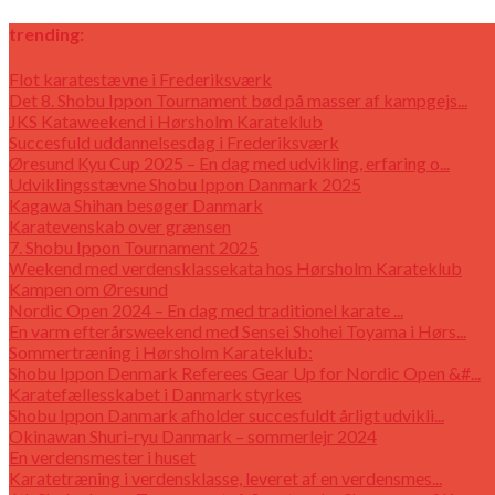
trending:
Flot karatestævne i Frederiksværk
Det 8. Shobu Ippon Tournament bød på masser af kampgejs...
JKS Kataweekend i Hørsholm Karateklub
Succesfuld uddannelsesdag i Frederiksværk
Øresund Kyu Cup 2025 – En dag med udvikling, erfaring o...
Udviklingsstævne Shobu Ippon Danmark 2025
Kagawa Shihan besøger Danmark
Karatevenskab over grænsen
7. Shobu Ippon Tournament 2025
Weekend med verdensklassekata hos Hørsholm Karateklub
Kampen om Øresund
Nordic Open 2024 – En dag med traditionel karate ...
En varm efterårsweekend med Sensei Shohei Toyama i Hørs...
Sommertræning i Hørsholm Karateklub:
Shobu Ippon Denmark Referees Gear Up for Nordic Open &#...
Karatefællesskabet i Danmark styrkes
Shobu Ippon Danmark afholder succesfuldt årligt udvikli...
Okinawan Shuri-ryu Danmark – sommerlejr 2024
En verdensmester i huset
Karatetræning i verdensklasse, leveret af en verdensmes...