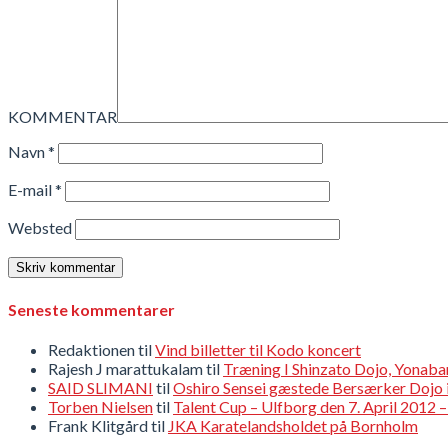
KOMMENTAR
Navn
*
E-mail
*
Websted
Seneste kommentarer
Redaktionen
til
Vind billetter til Kodo koncert
Rajesh J marattukalam
til
Træning I Shinzato Dojo, Yonab
SAID SLIMANI
til
Oshiro Sensei gæstede Bersærker Dojo 
Torben Nielsen
til
Talent Cup – Ulfborg den 7. April 2012
Frank Klitgård
til
JKA Karatelandsholdet på Bornholm