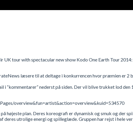
eir UK tour with spectacular new show Kodo One Earth Tour 2014:
teNews læsere til at deltage i konkurrencen hvor præmien er 2 bill
il i “kommentarer” nederst på siden. Der vil blive trukket lod den 1
istPages/overview&fun=artist&action=overview&kuid=534570
å højeste plan. Deres koreografi er dynamisk og smuk og der spille
 deres utrolige energi og spilleglæde. Gruppen har rejst i hele ve