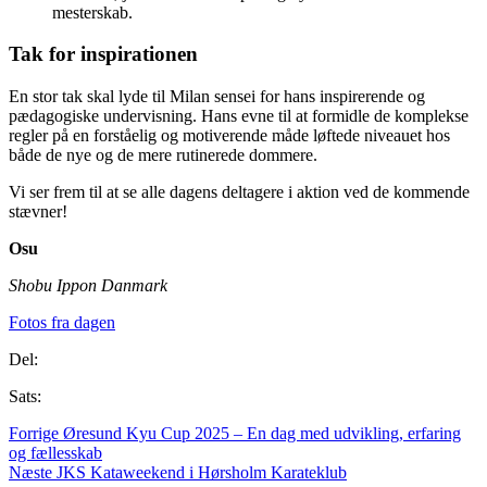
mesterskab.
Tak for inspirationen
En stor tak skal lyde til Milan sensei for hans inspirerende og
pædagogiske undervisning. Hans evne til at formidle de komplekse
regler på en forståelig og motiverende måde løftede niveauet hos
både de nye og de mere rutinerede dommere.
Vi ser frem til at se alle dagens deltagere i aktion ved de kommende
stævner!
Osu
Shobu Ippon Danmark
Fotos fra dagen
Del:
Sats:
Forrige
Øresund Kyu Cup 2025 – En dag med udvikling, erfaring
og fællesskab
Næste
JKS Kataweekend i Hørsholm Karateklub