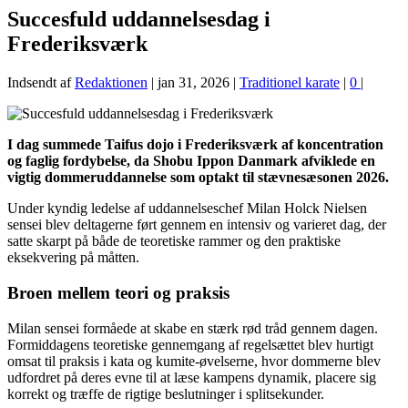
Succesfuld uddannelsesdag i
Frederiksværk
Indsendt af
Redaktionen
|
jan 31, 2026
|
Traditionel karate
|
0
|
I dag summede Taifus dojo i Frederiksværk af koncentration
og faglig fordybelse, da Shobu Ippon Danmark afviklede en
vigtig dommeruddannelse som optakt til stævnesæsonen 2026.
Under kyndig ledelse af uddannelseschef Milan Holck Nielsen
sensei blev deltagerne ført gennem en intensiv og varieret dag, der
satte skarpt på både de teoretiske rammer og den praktiske
eksekvering på måtten.
Broen mellem teori og praksis
Milan sensei formåede at skabe en stærk rød tråd gennem dagen.
Formiddagens teoretiske gennemgang af regelsættet blev hurtigt
omsat til praksis i kata og kumite-øvelserne, hvor dommerne blev
udfordret på deres evne til at læse kampens dynamik, placere sig
korrekt og træffe de rigtige beslutninger i splitsekunder.