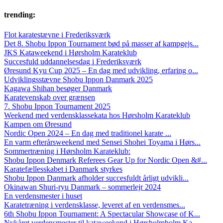
trending:
Flot karatestævne i Frederiksværk
Det 8. Shobu Ippon Tournament bød på masser af kampgejs...
JKS Kataweekend i Hørsholm Karateklub
Succesfuld uddannelsesdag i Frederiksværk
Øresund Kyu Cup 2025 – En dag med udvikling, erfaring o...
Udviklingsstævne Shobu Ippon Danmark 2025
Kagawa Shihan besøger Danmark
Karatevenskab over grænsen
7. Shobu Ippon Tournament 2025
Weekend med verdensklassekata hos Hørsholm Karateklub
Kampen om Øresund
Nordic Open 2024 – En dag med traditionel karate ...
En varm efterårsweekend med Sensei Shohei Toyama i Hørs...
Sommertræning i Hørsholm Karateklub:
Shobu Ippon Denmark Referees Gear Up for Nordic Open &#...
Karatefællesskabet i Danmark styrkes
Shobu Ippon Danmark afholder succesfuldt årligt udvikli...
Okinawan Shuri-ryu Danmark – sommerlejr 2024
En verdensmester i huset
Karatetræning i verdensklasse, leveret af en verdensmes...
6th Shobu Ippon Tournament: A Spectacular Showcase of K...
Nykåret verdensmester til kataweekend i Hørsholmholm Ka...