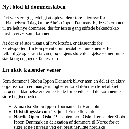
Nyt blod til dommerstaben
Det var særligt glædeligt at opleve den store interesse for
uddannelsen. I dag kunne Shobu Ippon Danmark byde velkommen
til tre helt nye dommere, der for første gang stiftede bekendtskab
med hvervet som dommer.
At der er så stor tilgang af nye kræfter, er afgørende for
karatesporten. En kompetent dommerstab er fundamentet for
retfærdige og sikre stævner, og dagens store deltagelse vidner om et
stærkt og engageret fællesskab.
En aktiv kalender venter
Som dommer i Shobu Ippon Danmark bliver man en del af en aktiv
organisation med mange muligheder for at dømme i løbet af året.
Dagens uddannelse er den perfekte forberedelse til de kommende
store begivenheder:
7. marts:
Shobu Ippon Tournament i Hørsholm.
Udviklingsstævne:
13. juni i Frederiksværk
Nordic Open i Oslo:
19. september i Oslo. Her sender Shobu
Ippon Danmark en delegation af dommere til Norge for at
sikre et højt niveau ved det prestigefyldte nordiske