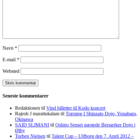
Navn
*
E-mail
*
Websted
Seneste kommentarer
Redaktionen
til
Vind billetter til Kodo koncert
Rajesh J marattukalam
til
Træning I Shinzato Dojo, Yonabaru,
Okinawa
SAID SLIMANI
til
Oshiro Sensei gæstede Bersærker Dojo i
Ølby
Torben Nielsen
til
Talent Cup – Ulfborg den 7. April 2012 –