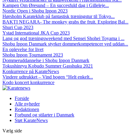
Kampen Om Øresund – En succesfuld dag i Gilleleje...
Nordic Open i Shobu Ippon 2023
Hørsholm Karateklub på fantastisk træningstur til Tokyo...
BAKTI NEGARA- The monkey grabs the fruit. Exploring Bal...
Shuri Cup 2023
Ystad International JKA Cup 2023
Lang og god træningsweekend med Sensei Shohei Toyama i ...
Shobu Ippon Danmark styrker dommerkompetencer ved uddan...
En oplevelse for livet
Shobu Ippon Tournament 2023
Dommeruddannelse i Shobu Ippon Danmark
Tokushinryu Kobudo Summer Gasshuku 2021
Konkurrence på KarateNews
Vindere udtrukket – Vind bogen “Helt enkelt...
Kodo koncert konkurrence
Forside
Alle nyheder
Redaktionen
Forbund og stilarter i Danmark
Støt KarateNews
Vælg side