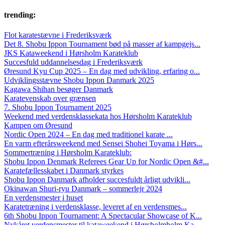
trending:
Flot karatestævne i Frederiksværk
Det 8. Shobu Ippon Tournament bød på masser af kampgejs...
JKS Kataweekend i Hørsholm Karateklub
Succesfuld uddannelsesdag i Frederiksværk
Øresund Kyu Cup 2025 – En dag med udvikling, erfaring o...
Udviklingsstævne Shobu Ippon Danmark 2025
Kagawa Shihan besøger Danmark
Karatevenskab over grænsen
7. Shobu Ippon Tournament 2025
Weekend med verdensklassekata hos Hørsholm Karateklub
Kampen om Øresund
Nordic Open 2024 – En dag med traditionel karate ...
En varm efterårsweekend med Sensei Shohei Toyama i Hørs...
Sommertræning i Hørsholm Karateklub:
Shobu Ippon Denmark Referees Gear Up for Nordic Open &#...
Karatefællesskabet i Danmark styrkes
Shobu Ippon Danmark afholder succesfuldt årligt udvikli...
Okinawan Shuri-ryu Danmark – sommerlejr 2024
En verdensmester i huset
Karatetræning i verdensklasse, leveret af en verdensmes...
6th Shobu Ippon Tournament: A Spectacular Showcase of K...
Nykåret verdensmester til kataweekend i Hørsholmholm Ka...