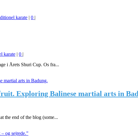
ditionel karate
|
0
|
el karate
|
0
|
ge i Årets Shuri Cup. Os fra...
t. Exploring Balinese martial arts in Ba
t the end of the blog (some...