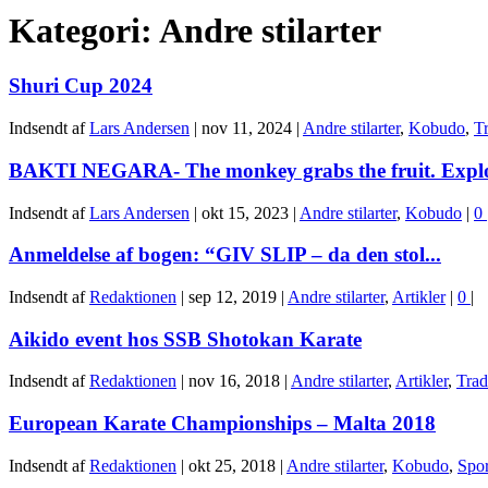
Kategori:
Andre stilarter
Shuri Cup 2024
Indsendt af
Lars Andersen
|
nov 11, 2024
|
Andre stilarter
,
Kobudo
,
Tr
BAKTI NEGARA- The monkey grabs the fruit. Explor
Indsendt af
Lars Andersen
|
okt 15, 2023
|
Andre stilarter
,
Kobudo
|
0
Anmeldelse af bogen: “GIV SLIP – da den stol...
Indsendt af
Redaktionen
|
sep 12, 2019
|
Andre stilarter
,
Artikler
|
0
|
Aikido event hos SSB Shotokan Karate
Indsendt af
Redaktionen
|
nov 16, 2018
|
Andre stilarter
,
Artikler
,
Trad
European Karate Championships – Malta 2018
Indsendt af
Redaktionen
|
okt 25, 2018
|
Andre stilarter
,
Kobudo
,
Spor