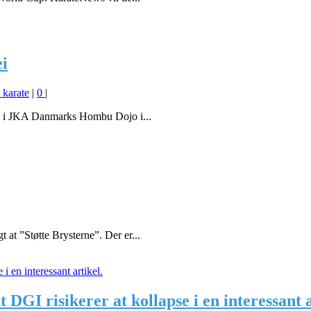
ei
 karate
|
0
|
ion i JKA Danmarks Hombu Dojo i...
at ”Støtte Brysterne”. Der er...
DGI risikerer at kollapse i en interessant a