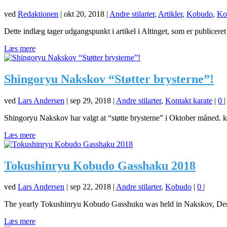
ved
Redaktionen
|
okt 20, 2018
|
Andre stilarter
,
Artikler
,
Kobudo
,
Kon
Dette indlæg tager udgangspunkt i artikel i Altinget, som er publicere
Læs mere
Shingoryu Nakskov “Støtter brysterne”!
ved
Lars Andersen
|
sep 29, 2018
|
Andre stilarter
,
Kontakt karate
|
0
|
Shingoryu Nakskov har valgt at “støtte brysterne” i Oktober måned. kl
Læs mere
Tokushinryu Kobudo Gasshaku 2018
ved
Lars Andersen
|
sep 22, 2018
|
Andre stilarter
,
Kobudo
|
0
|
The yearly Tokushinryu Kobudo Gasshuku was held in Nakskov, Denm
Læs mere