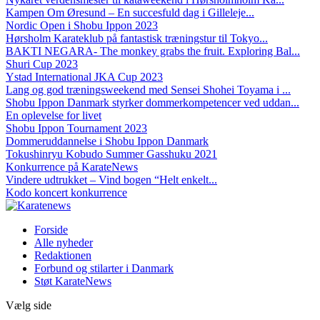
Kampen Om Øresund – En succesfuld dag i Gilleleje...
Nordic Open i Shobu Ippon 2023
Hørsholm Karateklub på fantastisk træningstur til Tokyo...
BAKTI NEGARA- The monkey grabs the fruit. Exploring Bal...
Shuri Cup 2023
Ystad International JKA Cup 2023
Lang og god træningsweekend med Sensei Shohei Toyama i ...
Shobu Ippon Danmark styrker dommerkompetencer ved uddan...
En oplevelse for livet
Shobu Ippon Tournament 2023
Dommeruddannelse i Shobu Ippon Danmark
Tokushinryu Kobudo Summer Gasshuku 2021
Konkurrence på KarateNews
Vindere udtrukket – Vind bogen “Helt enkelt...
Kodo koncert konkurrence
Forside
Alle nyheder
Redaktionen
Forbund og stilarter i Danmark
Støt KarateNews
Vælg side