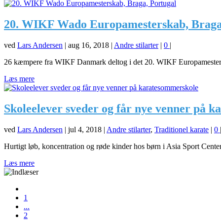
20. WIKF Wado Europamesterskab, Braga
ved
Lars Andersen
|
aug 16, 2018
|
Andre stilarter
|
0
|
26 kæmpere fra WIKF Danmark deltog i det 20. WIKF Europamestersk
Læs mere
Skoleelever sveder og får nye venner på 
ved
Lars Andersen
|
jul 4, 2018
|
Andre stilarter
,
Traditionel karate
|
0
Hurtigt løb, koncentration og røde kinder hos børn i Asia Sport Center
Læs mere
1
...
2