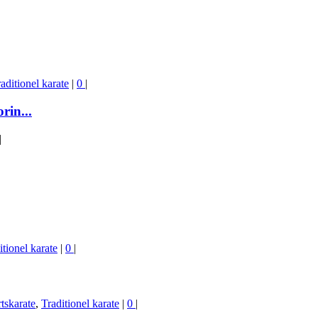
aditionel karate
|
0
|
in...
|
itionel karate
|
0
|
tskarate
,
Traditionel karate
|
0
|