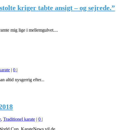
olte kriger tabte ansigt – og sejrede.”
amte mig lige i mellemgulvet....
karate
|
0
|
ltid nysgerrig efter...
2018
e
,
Traditionel karate
|
0
|
orld Cup. KarateNews vil de...