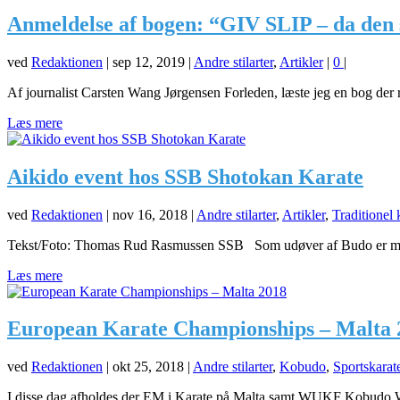
Anmeldelse af bogen: “GIV SLIP – da den st
ved
Redaktionen
|
sep 12, 2019
|
Andre stilarter
,
Artikler
|
0
|
Af journalist Carsten Wang Jørgensen Forleden, læste jeg en bog der r
Læs mere
Aikido event hos SSB Shotokan Karate
ved
Redaktionen
|
nov 16, 2018
|
Andre stilarter
,
Artikler
,
Traditionel 
Tekst/Foto: Thomas Rud Rasmussen SSB Som udøver af Budo er man a
Læs mere
European Karate Championships – Malta 
ved
Redaktionen
|
okt 25, 2018
|
Andre stilarter
,
Kobudo
,
Sportskarat
I disse dag afholdes der EM i Karate på Malta samt WUKF Kobudo W