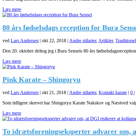
Læs mere
80 års fødselsdags reception for Bura Sens
ved
Lars Andersen
|
okt 22, 2018
|
Andre stilarter
,
Artikler
,
Traditionel
Den 20. oktober deltog jeg i Bura Senseis 80 års fødselsdagsrecept
Læs mere
Pink Karate – Shingoryu
ved
Lars Andersen
|
okt 21, 2018
|
Andre stilarter
,
Kontakt karate
|
0
|
Som tidligere skrevet har Shingoryu Karate Nakskov og Næstved valgt 
Læs mere
To idrætsforeningseksperter advarer om, at 