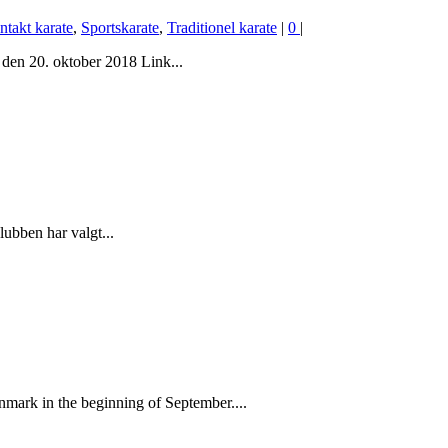
takt karate
,
Sportskarate
,
Traditionel karate
|
0
|
t den 20. oktober 2018 Link...
ubben har valgt...
ark in the beginning of September....