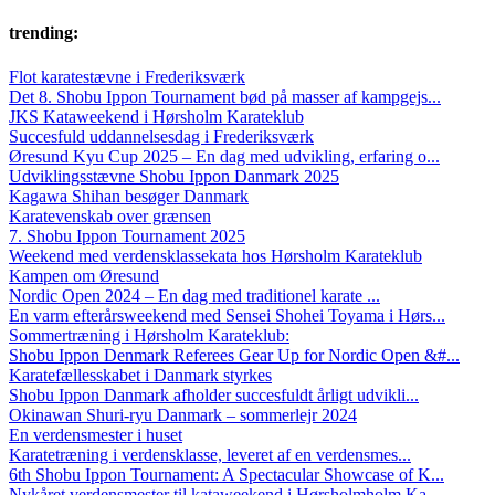
trending:
Flot karatestævne i Frederiksværk
Det 8. Shobu Ippon Tournament bød på masser af kampgejs...
JKS Kataweekend i Hørsholm Karateklub
Succesfuld uddannelsesdag i Frederiksværk
Øresund Kyu Cup 2025 – En dag med udvikling, erfaring o...
Udviklingsstævne Shobu Ippon Danmark 2025
Kagawa Shihan besøger Danmark
Karatevenskab over grænsen
7. Shobu Ippon Tournament 2025
Weekend med verdensklassekata hos Hørsholm Karateklub
Kampen om Øresund
Nordic Open 2024 – En dag med traditionel karate ...
En varm efterårsweekend med Sensei Shohei Toyama i Hørs...
Sommertræning i Hørsholm Karateklub:
Shobu Ippon Denmark Referees Gear Up for Nordic Open &#...
Karatefællesskabet i Danmark styrkes
Shobu Ippon Danmark afholder succesfuldt årligt udvikli...
Okinawan Shuri-ryu Danmark – sommerlejr 2024
En verdensmester i huset
Karatetræning i verdensklasse, leveret af en verdensmes...
6th Shobu Ippon Tournament: A Spectacular Showcase of K...
Nykåret verdensmester til kataweekend i Hørsholmholm Ka...