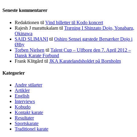
Seneste kommentarer
Redaktionen
til
Vind billetter til Kodo koncert
Rajesh J marattukalam
til
Træning I Shinzato Dojo, Yonabaru,
Okinawa
SAID SLIMANI
til
Oshiro Sensei gæstede Bersærker Dojo i
Ølby
Torben Nielsen
til
Talent Cup – Ulfborg den 7. April 2012 –
Dansk Karate Forbund
Frank Klitgård
til
JKA Karatelandsholdet på Bornholm
Kategorier
Andre stilarter
Artikler
English
Interviews
Kobudo
Kontakt karate
Resultater
Sportskarate
Traditionel karate