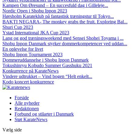
Kampen Om Øresund – En succesfuld dag i Gilleleje...
Nordic Open i Shobu Ippon 2023
Hørsholm Karateklub på fantastisk træningstur til Tokyo...
BAKTI NEGARA- The monkey grabs the fruit. Exploring Bal...
Shuri Cup 2023
Ystad International JKA Cup 2023
Lang og god træningsweekend med Sensei Shohei Toyama i ...
Shobu Ippon Danmark styrker dommerkompetencer ved uddan...
En oplevelse for livet
Shobu Ippon Tournament 2023
Dommeruddannelse i Shobu Ippon Danmark
Tokushinryu Kobudo Summer Gasshuku 2021
Konkurrence på KarateNews
Vindere udtrukket – Vind bogen “Helt enkelt...
Kodo koncert konkurrence
Forside
Alle nyheder
Redaktionen
Forbund og stilarter i Danmark
Støt KarateNews
Vælg side