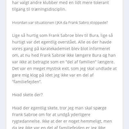
har valgt andre klubber med en lidt mere tolerant
tilgang til træningsdisciplin.
Hvordan var situationen i JKA da Frank Sabro stoppede?
Lige så hurtig som Frank Sabroe blev til Bura, lige så
hurtigt var det egentlig overstået. Alle os der havde
vores gang på karatekademiet blev blot informeret
om, at nu hed Frank Sabroe ikke længere Bura og han
var ikke at betragte som en ”del af familien” længere.
Det var en meget mystisk exit, som jeg skal undlade at
gøre mig klog på idet jeg ikke var en del af
”familiefejden”.
Hvad skete der?
Hvad der egentlig skete, tror jeg man skal spørge
Frank Sabroe om for at undgå yderligere
rygtedannelse. Ikke at der er noget hemmeligt, men
da jeg ikke var en del af familiefejden er jeg ikke