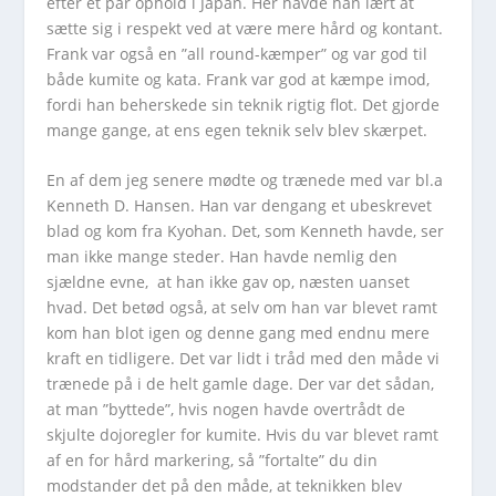
efter et par ophold i Japan. Her havde han lært at
sætte sig i respekt ved at være mere hård og kontant.
Frank var også en ”all round-kæmper” og var god til
både kumite og kata. Frank var god at kæmpe imod,
fordi han beherskede sin teknik rigtig flot. Det gjorde
mange gange, at ens egen teknik selv blev skærpet.
En af dem jeg senere mødte og trænede med var bl.a
Kenneth D. Hansen. Han var dengang et ubeskrevet
blad og kom fra Kyohan. Det, som Kenneth havde, ser
man ikke mange steder. Han havde nemlig den
sjældne evne, at han ikke gav op, næsten uanset
hvad. Det betød også, at selv om han var blevet ramt
kom han blot igen og denne gang med endnu mere
kraft en tidligere. Det var lidt i tråd med den måde vi
trænede på i de helt gamle dage. Der var det sådan,
at man ”byttede”, hvis nogen havde overtrådt de
skjulte dojoregler for kumite. Hvis du var blevet ramt
af en for hård markering, så ”fortalte” du din
modstander det på den måde, at teknikken blev