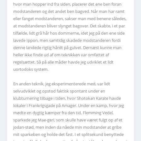
hvor man hopper ind fra siden, placerer det ene ben foran
modstanderen og det andet ben bagved. Når man har ramt
eller fanget modstanderen, sakser man med benene således,
at modstanderen bliver slynget bagover. Det skabte, i et par
tilfælde, lidt grå hår hos dommerne, idet jeg på den ene side
lavede Ippon, men samtidig skadede modstanderen fordi
denne landede rigtig hårdt på gulvet. Dernæst kunne man
heller ikke finde ud af om teknikken var omfattet af
regelsættet. Så på alle måder havde jeg udviklet et lidt
uortodoks system.
En anden teknik, jeg eksperimenterede med, var lidt
selvudviklet og opstod faktisk spontant under en
klubturnering tilbage i tiden, hvor Shotokan Karate havde
lokaler i Frankrigsgade på Amager. Under en kamp, hvor jeg
mødte en dygtig kæmper fra den tid, Flemming Vedel,
sparkede jeg Mae-geri, som skulle have været fulgt op af et
jodan-stød, men inden da nåede min modstander at gribe
mit sparkeben og holde det fast. I et splitsekund benyttede