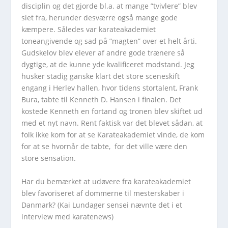
disciplin og det gjorde bl.a. at mange ”tvivlere” blev
siet fra, herunder desværre også mange gode
kæmpere. Således var karateakademiet
toneangivende og sad på ”magten” over et helt årti.
Gudskelov blev elever af andre gode trænere så
dygtige, at de kunne yde kvalificeret modstand. Jeg
husker stadig ganske klart det store sceneskift
engang i Herlev hallen, hvor tidens stortalent, Frank
Bura, tabte til Kenneth D. Hansen i finalen. Det
kostede Kenneth en fortand og tronen blev skiftet ud
med et nyt navn. Rent faktisk var det blevet sådan, at
folk ikke kom for at se Karateakademiet vinde, de kom
for at se hvornår de tabte, for det ville være den
store sensation.
Har du bemærket at udøvere fra karateakademiet
blev favoriseret af dommerne til mesterskaber i
Danmark? (Kai Lundager sensei nævnte det i et
interview med karatenews)