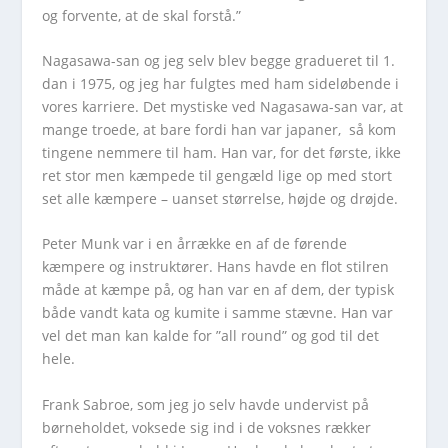
og forvente, at de skal forstå.”
Nagasawa-san og jeg selv blev begge gradueret til 1.
dan i 1975, og jeg har fulgtes med ham sideløbende i
vores karriere. Det mystiske ved Nagasawa-san var, at
mange troede, at bare fordi han var japaner, så kom
tingene nemmere til ham. Han var, for det første, ikke
ret stor men kæmpede til gengæld lige op med stort
set alle kæmpere – uanset størrelse, højde og drøjde.
Peter Munk var i en årrække en af de førende
kæmpere og instruktører. Hans havde en flot stilren
måde at kæmpe på, og han var en af dem, der typisk
både vandt kata og kumite i samme stævne. Han var
vel det man kan kalde for ”all round” og god til det
hele.
Frank Sabroe, som jeg jo selv havde undervist på
børneholdet, voksede sig ind i de voksnes rækker