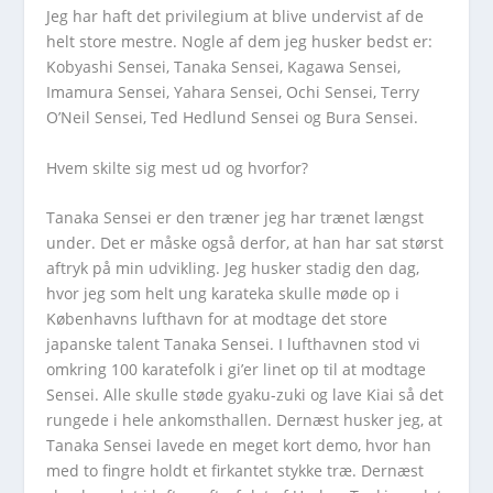
Jeg har haft det privilegium at blive undervist af de
helt store mestre. Nogle af dem jeg husker bedst er:
Kobyashi Sensei, Tanaka Sensei, Kagawa Sensei,
Imamura Sensei, Yahara Sensei, Ochi Sensei, Terry
O’Neil Sensei, Ted Hedlund Sensei og Bura Sensei.
Hvem skilte sig mest ud og hvorfor?
Tanaka Sensei er den træner jeg har trænet længst
under. Det er måske også derfor, at han har sat størst
aftryk på min udvikling. Jeg husker stadig den dag,
hvor jeg som helt ung karateka skulle møde op i
Københavns lufthavn for at modtage det store
japanske talent Tanaka Sensei. I lufthavnen stod vi
omkring 100 karatefolk i gi’er linet op til at modtage
Sensei. Alle skulle støde gyaku-zuki og lave Kiai så det
rungede i hele ankomsthallen. Dernæst husker jeg, at
Tanaka Sensei lavede en meget kort demo, hvor han
med to fingre holdt et firkantet stykke træ. Dernæst