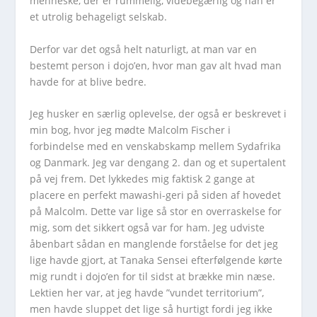
menneske, der er rummelig, videbegærlig og han er
et utrolig behageligt selskab.
Derfor var det også helt naturligt, at man var en
bestemt person i dojo’en, hvor man gav alt hvad man
havde for at blive bedre.
Jeg husker en særlig oplevelse, der også er beskrevet i
min bog, hvor jeg mødte Malcolm Fischer i
forbindelse med en venskabskamp mellem Sydafrika
og Danmark. Jeg var dengang 2. dan og et supertalent
på vej frem. Det lykkedes mig faktisk 2 gange at
placere en perfekt mawashi-geri på siden af hovedet
på Malcolm. Dette var lige så stor en overraskelse for
mig, som det sikkert også var for ham. Jeg udviste
åbenbart sådan en manglende forståelse for det jeg
lige havde gjort, at Tanaka Sensei efterfølgende kørte
mig rundt i dojo’en for til sidst at brække min næse.
Lektien her var, at jeg havde ”vundet territorium”,
men havde sluppet det lige så hurtigt fordi jeg ikke