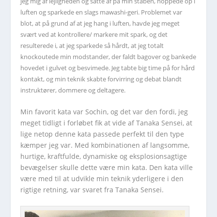
jeg mig af lejligheden og satte af på min ståben, hoppede op i
luften og sparkede en slags mawashi-geri. Problemet var
blot, at på grund af at jeg hang i luften, havde jeg meget
svært ved at kontrollere/ markere mit spark, og det
resulterede i, at jeg sparkede så hårdt, at jeg totalt
knockoutede min modstander, der faldt bagover og bankede
hovedet i gulvet og besvimede. Jeg tabte big time på for hård
kontakt, og min teknik skabte forvirring og debat blandt
instruktører, dommere og deltagere.
Min favorit kata var Sochin, og det var den fordi, jeg
meget tidligt i forløbet fik at vide af Tanaka Sensei, at
lige netop denne kata passede perfekt til den type
kæmper jeg var. Med kombinationen af langsomme,
hurtige, kraftfulde, dynamiske og eksplosionsagtige
bevægelser skulle dette være min kata. Den kata ville
være med til at udvikle min teknik yderligere i den
rigtige retning, var svaret fra Tanaka Sensei.