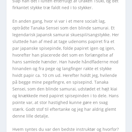
slap han det i luften efterfulgt af Uraken Tsuki, og det
firkantet stykke træ faldt ned i to stykker.
En anden gang, hvor vi var i et mere socialt lag,
optrådte Tanaka Sensei som den blinde samurai. Et
legendarisk Japansk samurai skuespil/sangstykke. Her
sluttede han af med at tage udenoms papiret fra et
par japanske spisepinde, folde papiret igen og igen,
hvorefter han placerede det som en forlængelse af
hans samlede hænder. Han havde håndfladerne mod
hinanden og fra pege og langfinger rakte et stykke
hvidt papir ca. 10 cm ud. Herefter holdt jeg, hvilende
på begge mine pegefingre, en spisepind. Tanaka
Sensei, som den blinde samurai, udstødet et højt kiai
og knækkede med papiret spisepinden i to dele. Hans
pointe var, at stor hastighed kunne gøre en svag
stærk. Godt stof til eftertanke og jeg har aldrig glemt
denne lille detalje.
Hvem syntes du var den bedste instruktør og hvorfor?