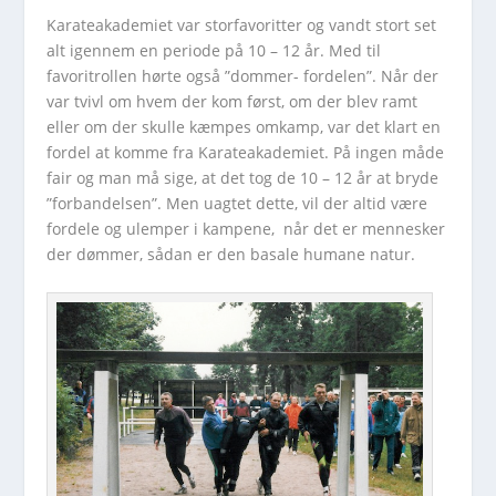
Karateakademiet var storfavoritter og vandt stort set
alt igennem en periode på 10 – 12 år. Med til
favoritrollen hørte også ”dommer- fordelen”. Når der
var tvivl om hvem der kom først, om der blev ramt
eller om der skulle kæmpes omkamp, var det klart en
fordel at komme fra Karateakademiet. På ingen måde
fair og man må sige, at det tog de 10 – 12 år at bryde
”forbandelsen”. Men uagtet dette, vil der altid være
fordele og ulemper i kampene, når det er mennesker
der dømmer, sådan er den basale humane natur.