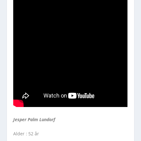
Jesper Palm Lundorf
Alder :
52 år