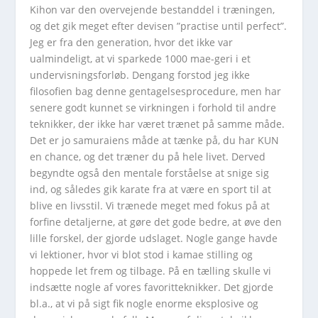
Kihon var den overvejende bestanddel i træningen,
og det gik meget efter devisen ”practise until perfect”.
Jeg er fra den generation, hvor det ikke var
ualmindeligt, at vi sparkede 1000 mae-geri i et
undervisningsforløb. Dengang forstod jeg ikke
filosofien bag denne gentagelsesprocedure, men har
senere godt kunnet se virkningen i forhold til andre
teknikker, der ikke har været trænet på samme måde.
Det er jo samuraiens måde at tænke på, du har KUN
en chance, og det træner du på hele livet. Derved
begyndte også den mentale forståelse at snige sig
ind, og således gik karate fra at være en sport til at
blive en livsstil. Vi trænede meget med fokus på at
forfine detaljerne, at gøre det gode bedre, at øve den
lille forskel, der gjorde udslaget. Nogle gange havde
vi lektioner, hvor vi blot stod i kamae stilling og
hoppede let frem og tilbage. På en tælling skulle vi
indsætte nogle af vores favoritteknikker. Det gjorde
bl.a., at vi på sigt fik nogle enorme eksplosive og