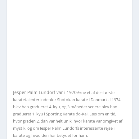
Jesper Palm Lundorf var i 1970’e
rne et af de største
karatetalenter indenfor Shotokan karate i Danmark. I 1974
blev han gradueret 4. kyu, og 3 måneder senere blev han
gradueret 1. kyu i Sporting Karate do-Kai. Læs om en tid,
hvor graden 2. dan var helt unik, hvor karate var omgivet af
mystik, og om Jesper Palm Lundorfs interessante rejse i
karate og hvad den har betydet for ham.