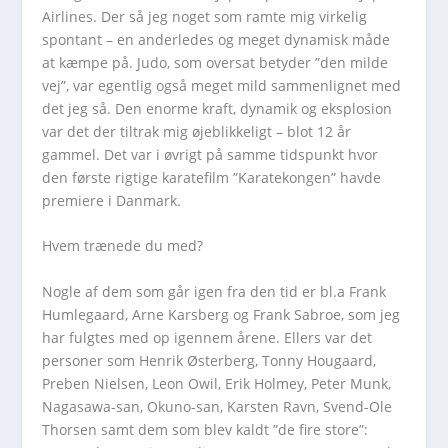
Airlines. Der så jeg noget som ramte mig virkelig
spontant – en anderledes og meget dynamisk måde
at kæmpe på. Judo, som oversat betyder ”den milde
vej”, var egentlig også meget mild sammenlignet med
det jeg så. Den enorme kraft, dynamik og eksplosion
var det der tiltrak mig øjeblikkeligt – blot 12 år
gammel. Det var i øvrigt på samme tidspunkt hvor
den første rigtige karatefilm ”Karatekongen” havde
premiere i Danmark.
Hvem trænede du med?
Nogle af dem som går igen fra den tid er bl.a Frank
Humlegaard, Arne Karsberg og Frank Sabroe, som jeg
har fulgtes med op igennem årene. Ellers var det
personer som Henrik Østerberg, Tonny Hougaard,
Preben Nielsen, Leon Owil, Erik Holmey, Peter Munk,
Nagasawa-san, Okuno-san, Karsten Ravn, Svend-Ole
Thorsen samt dem som blev kaldt ”de fire store”: