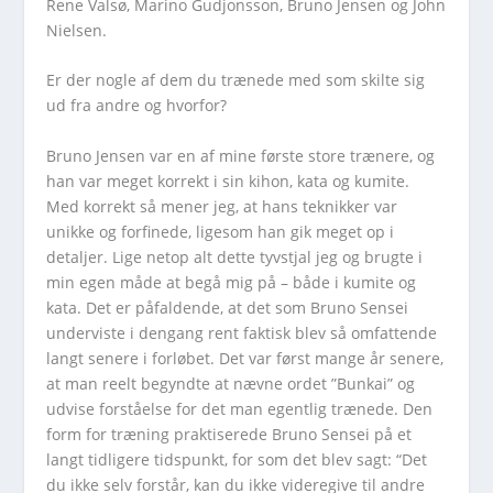
Rene Valsø, Marino Gudjonsson, Bruno Jensen og John
Nielsen.
Er der nogle af dem du trænede med som skilte sig
ud fra andre og hvorfor?
Bruno Jensen var en af mine første store trænere, og
han var meget korrekt i sin kihon, kata og kumite.
Med korrekt så mener jeg, at hans teknikker var
unikke og forfinede, ligesom han gik meget op i
detaljer. Lige netop alt dette tyvstjal jeg og brugte i
min egen måde at begå mig på – både i kumite og
kata. Det er påfaldende, at det som Bruno Sensei
underviste i dengang rent faktisk blev så omfattende
langt senere i forløbet. Det var først mange år senere,
at man reelt begyndte at nævne ordet ”Bunkai” og
udvise forståelse for det man egentlig trænede. Den
form for træning praktiserede Bruno Sensei på et
langt tidligere tidspunkt, for som det blev sagt: “Det
du ikke selv forstår, kan du ikke videregive til andre