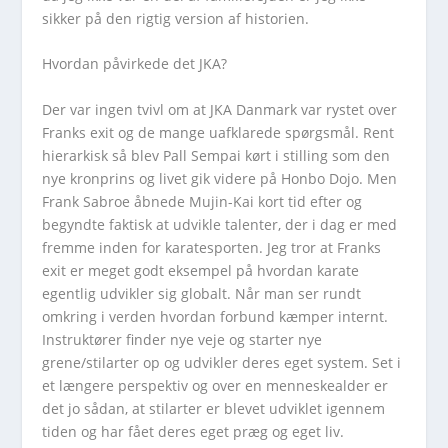
sikker på den rigtig version af historien.
Hvordan påvirkede det JKA?
Der var ingen tvivl om at JKA Danmark var rystet over
Franks exit og de mange uafklarede spørgsmål. Rent
hierarkisk så blev Pall Sempai kørt i stilling som den
nye kronprins og livet gik videre på Honbo Dojo. Men
Frank Sabroe åbnede Mujin-Kai kort tid efter og
begyndte faktisk at udvikle talenter, der i dag er med
fremme inden for karatesporten. Jeg tror at Franks
exit er meget godt eksempel på hvordan karate
egentlig udvikler sig globalt. Når man ser rundt
omkring i verden hvordan forbund kæmper internt.
Instruktører finder nye veje og starter nye
grene/stilarter op og udvikler deres eget system. Set i
et længere perspektiv og over en menneskealder er
det jo sådan, at stilarter er blevet udviklet igennem
tiden og har fået deres eget præg og eget liv.