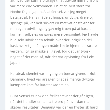
alt hvad der kunne bidrage til at udvide min horisont
var mere end velkommen. En af de helt store fra
Honbo Dojo i Japan, Asai Sensei, var jeg meget
betaget af. Hans måde at hoppe, undvige, dreje og
springe på, var helt sikkert en motivationsfaktor for
min egen udvikling, og gav mig troen på at karate
kunne gradbøjes og gøres mere personligt. Jeg havde
bl.a selv udviklet en teknik, hvor der indgik en del
kast, hvilket jo på ingen måde hørte hjemme i karate
verden….og så måske alligevel. For det var typisk
noget af det man så, når der var opvisning fra f.eks.
Japan.
Karateakademiet var engang en toneangivende klub i
Danmark, hvad var årsagen til at så mange dygtige
kæmpere kom fra karateakademiet?
Bura Sensei er nok den fællesnævner der går igen,
når det handler om at sætte ord på hvordan man
skaber resultater. Dengang var der en hysterisk hård