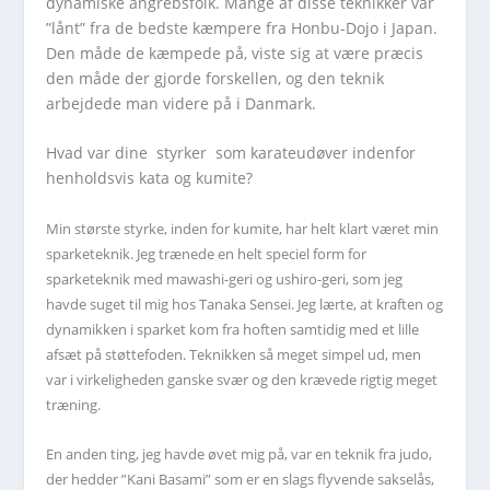
dynamiske angrebsfolk. Mange af disse teknikker var
”lånt” fra de bedste kæmpere fra Honbu-Dojo i Japan.
Den måde de kæmpede på, viste sig at være præcis
den måde der gjorde forskellen, og den teknik
arbejdede man videre på i Danmark.
Hvad var dine styrker som karateudøver indenfor
henholdsvis kata og kumite?
Min største styrke, inden for kumite, har helt klart været min
sparketeknik. Jeg trænede en helt speciel form for
sparketeknik med mawashi-geri og ushiro-geri, som jeg
havde suget til mig hos Tanaka Sensei. Jeg lærte, at kraften og
dynamikken i sparket kom fra hoften samtidig med et lille
afsæt på støttefoden. Teknikken så meget simpel ud, men
var i virkeligheden ganske svær og den krævede rigtig meget
træning.
En anden ting, jeg havde øvet mig på, var en teknik fra judo,
der hedder ”Kani Basami” som er en slags flyvende sakselås,