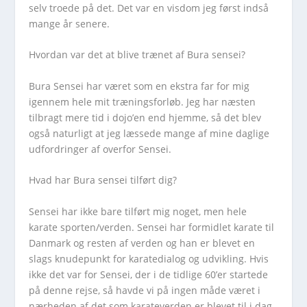
selv troede på det. Det var en visdom jeg først indså
mange år senere.
Hvordan var det at blive trænet af Bura sensei?
Bura Sensei har været som en ekstra far for mig
igennem hele mit træningsforløb. Jeg har næsten
tilbragt mere tid i dojo’en end hjemme, så det blev
også naturligt at jeg læssede mange af mine daglige
udfordringer af overfor Sensei.
Hvad har Bura sensei tilført dig?
Sensei har ikke bare tilført mig noget, men hele
karate sporten/verden. Sensei har formidlet karate til
Danmark og resten af verden og han er blevet en
slags knudepunkt for karatedialog og udvikling. Hvis
ikke det var for Sensei, der i de tidlige 60’er startede
på denne rejse, så havde vi på ingen måde været i
nærheden af det som karateverden er blevet til i dag.