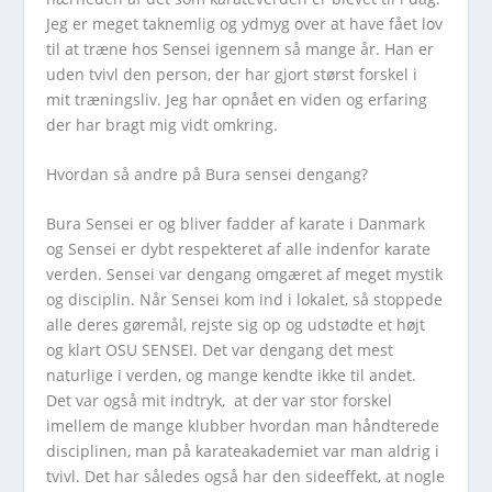
Jeg er meget taknemlig og ydmyg over at have fået lov
til at træne hos Sensei igennem så mange år. Han er
uden tvivl den person, der har gjort størst forskel i
mit træningsliv. Jeg har opnået en viden og erfaring
der har bragt mig vidt omkring.
Hvordan så andre på Bura sensei dengang?
Bura Sensei er og bliver fadder af karate i Danmark
og Sensei er dybt respekteret af alle indenfor karate
verden. Sensei var dengang omgæret af meget mystik
og disciplin. Når Sensei kom ind i lokalet, så stoppede
alle deres gøremål, rejste sig op og udstødte et højt
og klart OSU SENSEI. Det var dengang det mest
naturlige i verden, og mange kendte ikke til andet.
Det var også mit indtryk, at der var stor forskel
imellem de mange klubber hvordan man håndterede
disciplinen, man på karateakademiet var man aldrig i
tvivl. Det har således også har den sideeffekt, at nogle