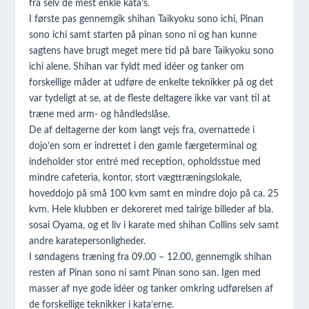
fra selv de mest enkle kata’s.
I første pas gennemgik shihan Taikyoku sono ichi, Pinan
sono ichi samt starten på pinan sono ni og han kunne
sagtens have brugt meget mere tid på bare Taikyoku sono
ichi alene. Shihan var fyldt med idéer og tanker om
forskellige måder at udføre de enkelte teknikker på og det
var tydeligt at se, at de fleste deltagere ikke var vant til at
træne med arm- og håndledslåse.
De af deltagerne der kom langt vejs fra, overnattede i
dojo’en som er indrettet i den gamle færgeterminal og
indeholder stor entré med reception, opholdsstue med
mindre cafeteria, kontor, stort vægttræningslokale,
hoveddojo på små 100 kvm samt en mindre dojo på ca. 25
kvm. Hele klubben er dekoreret med talrige billeder af bla.
sosai Oyama, og et liv i karate med shihan Collins selv samt
andre karatepersonligheder.
I søndagens træning fra 09.00 – 12.00, gennemgik shihan
resten af Pinan sono ni samt Pinan sono san. Igen med
masser af nye gode idéer og tanker omkring udførelsen af
de forskellige teknikker i kata’erne.