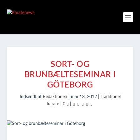
SORT- OG
BRUNBÆLTESEMINAR I
GÖTEBORG
Indsendt af
Redaktionen
|
mar 13, 2012
|
Traditionel
karate
|
0
|