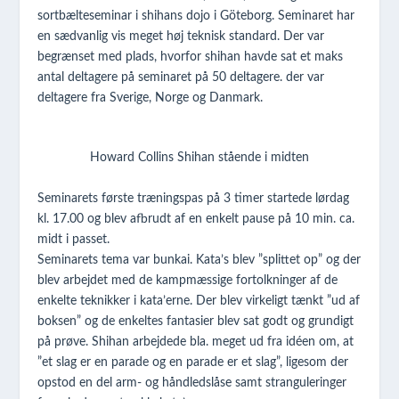
sortbælteseminar i shihans dojo i Göteborg. Seminaret har
en sædvanlig vis meget høj teknisk standard. Der var
begrænset med plads, hvorfor shihan havde sat et maks
antal deltagere på seminaret på 50 deltagere. der var
deltagere fra Sverige, Norge og Danmark.
Howard Collins Shihan stående i midten
Seminarets første træningspas på 3 timer startede lørdag
kl. 17.00 og blev afbrudt af en enkelt pause på 10 min. ca.
midt i passet.
Seminarets tema var bunkai. Kata’s blev ”splittet op” og der
blev arbejdet med de kampmæssige fortolkninger af de
enkelte teknikker i kata’erne. Der blev virkeligt tænkt ”ud af
boksen” og de enkeltes fantasier blev sat godt og grundigt
på prøve. Shihan arbejdede bla. meget ud fra idéen om, at
”et slag er en parade og en parade er et slag”, ligesom der
opstod en del arm- og håndledslåse samt stranguleringer