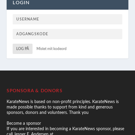
LOGIN
LOG PÅ
Mistet mit kodeord
SPONSORA & DONORS
KarateNews is based on non-profit principles. KarateNews is
made possible thanks to support from kind and generous
sponsors, donors and volunteers. Thank you
Become a sponsor
If you are interested in becoming a KarateNews sponsor, please
call Jesper F. Andersen at