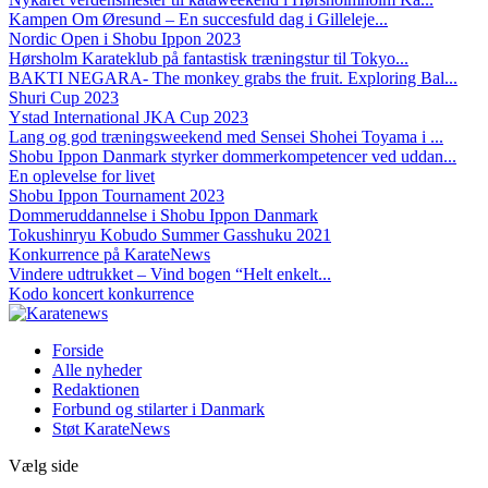
Kampen Om Øresund – En succesfuld dag i Gilleleje...
Nordic Open i Shobu Ippon 2023
Hørsholm Karateklub på fantastisk træningstur til Tokyo...
BAKTI NEGARA- The monkey grabs the fruit. Exploring Bal...
Shuri Cup 2023
Ystad International JKA Cup 2023
Lang og god træningsweekend med Sensei Shohei Toyama i ...
Shobu Ippon Danmark styrker dommerkompetencer ved uddan...
En oplevelse for livet
Shobu Ippon Tournament 2023
Dommeruddannelse i Shobu Ippon Danmark
Tokushinryu Kobudo Summer Gasshuku 2021
Konkurrence på KarateNews
Vindere udtrukket – Vind bogen “Helt enkelt...
Kodo koncert konkurrence
Forside
Alle nyheder
Redaktionen
Forbund og stilarter i Danmark
Støt KarateNews
Vælg side