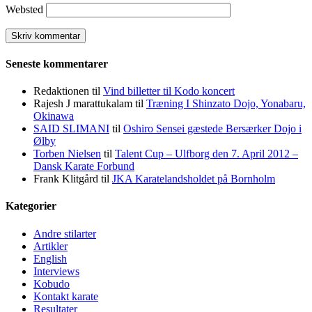
Websted
Seneste kommentarer
Redaktionen
til
Vind billetter til Kodo koncert
Rajesh J marattukalam
til
Træning I Shinzato Dojo, Yonabaru,
Okinawa
SAID SLIMANI
til
Oshiro Sensei gæstede Bersærker Dojo i
Ølby
Torben Nielsen
til
Talent Cup – Ulfborg den 7. April 2012 –
Dansk Karate Forbund
Frank Klitgård
til
JKA Karatelandsholdet på Bornholm
Kategorier
Andre stilarter
Artikler
English
Interviews
Kobudo
Kontakt karate
Resultater