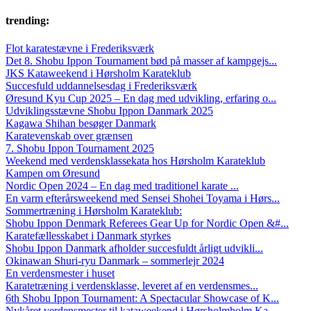
trending:
Flot karatestævne i Frederiksværk
Det 8. Shobu Ippon Tournament bød på masser af kampgejs...
JKS Kataweekend i Hørsholm Karateklub
Succesfuld uddannelsesdag i Frederiksværk
Øresund Kyu Cup 2025 – En dag med udvikling, erfaring o...
Udviklingsstævne Shobu Ippon Danmark 2025
Kagawa Shihan besøger Danmark
Karatevenskab over grænsen
7. Shobu Ippon Tournament 2025
Weekend med verdensklassekata hos Hørsholm Karateklub
Kampen om Øresund
Nordic Open 2024 – En dag med traditionel karate ...
En varm efterårsweekend med Sensei Shohei Toyama i Hørs...
Sommertræning i Hørsholm Karateklub:
Shobu Ippon Denmark Referees Gear Up for Nordic Open &#...
Karatefællesskabet i Danmark styrkes
Shobu Ippon Danmark afholder succesfuldt årligt udvikli...
Okinawan Shuri-ryu Danmark – sommerlejr 2024
En verdensmester i huset
Karatetræning i verdensklasse, leveret af en verdensmes...
6th Shobu Ippon Tournament: A Spectacular Showcase of K...
Nykåret verdensmester til kataweekend i Hørsholmholm Ka...