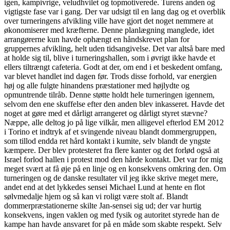
igen, kampivrige, veludhvilet og topmotiverede. Turens anden og
vigtigste fase var i gang. Der var udsigt til en lang dag og et overblik
over turneringens afvikling ville have gjort det noget nemmere at
økonomiserer med kræfterne. Denne planlægning manglede, idet
arrangørerne kun havde ophængt en håndskrevet plan for
gruppernes afvikling, helt uden tidsangivelse. Det var altså bare med
at holde sig til, blive i turneringshallen, som i øvrigt ikke havde et
ellers tiltrængt cafeteria. Godt at der, om end i et beskedent omfang,
var blevet handlet ind dagen før. Trods disse forhold, var energien
høj og alle fulgte hinandens præstationer med højlydte og
opmuntrende tilråb. Denne støtte holdt hele turneringen igennem,
selvom den ene skuffelse efter den anden blev inkasseret. Havde det
noget at gøre med et dårligt arrangeret og dårligt styret stævne?
Næppe, alle deltog jo på lige vilkår, men alligevel efterlod EM 2012
i Torino et indtryk af et svingende niveau blandt dommergruppen,
som tillod endda ret hård kontakt i kumite, selv blandt de yngste
kæmpere. Der blev protesteret fra flere kanter og det forlød også at
Israel forlod hallen i protest mod den hårde kontakt. Det var for mig
meget svært at få øje på en linje og en konsekvens omkring den. Om
turneringen og de danske resultater vil jeg ikke skrive meget mere,
andet end at det lykkedes sensei Michael Lund at hente en flot
sølvmedalje hjem og så kan vi roligt være stolt af. Blandt
dommerpræstationerne skilte Jan-sensei sig ud; der var hurtig
konsekvens, ingen vaklen og med fysik og autoritet styrede han de
kampe han havde ansvaret for på en måde som skabte respekt. Selv