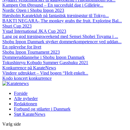
Kampen Om Øresund – En succesfuld dag i Gilleleje...
Nordic Open i Shobu Ippon 2023
Hørsholm Karateklub på fantastisk træningstur til Tokyo...
BAKTI NEGARA- The monkey grabs the fruit. Exploring Bal...
Shuri Cup 2023
Ystad International JKA Cup 2023
Lang og god træningsweekend med Sensei Shohei Toyama i ...
Shobu Ippon Danmark styrker dommerkompetencer ved uddan...
En oplevelse for livet
Shobu Ippon Tournament 2023
Dommeruddannelse i Shobu Ippon Danmark
Tokushinryu Kobudo Summer Gasshuku 2021
Konkurrence på KarateNews
Vindere udtrukket – Vind bogen “Helt enkelt...
Kodo koncert konkurrence
Forside
Alle nyheder
Redaktionen
Forbund og stilarter i Danmark
Støt KarateNews
Vælg side