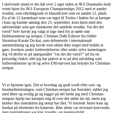
I skrivende stund er det lidt over 2 uger siden at JKS Danmarks hold
vente hjem fra JKS European Championships 2012 med et samlet
resultat, som efterfølgende er klassificeret som en samlet 12. plads.
En af de 12 karatekaer som var taget til Torino i Italien for at kæmpe
i kata og kumite søndag den 23. september, kom hjem med den
sølvmedalje som gav danskerne det samlede resultat. Var det det
værd? Selv havde jeg valgt at tage med for at støtte min
klubkammerat og sempai, Christian Dahl Eriksen fra Odder
Shotokan Karate Do-kai, som debuterede i internationalt
sammenhæng og jeg havde som sådan ikke noget med holdet at
gøre, hverken under forberedelserne eller under selve turneringen.
Jeg vil derfor se på spørgsmålet ”var det det værd?” ud fra en
personlig vinkel, idet jeg har prøvet at se på den udvikling som
forberedelserne op til og selve EM-stævnet har betydet for Christian-
sempai.
Vi er hjemme igen. Det er hverdag og godt svedt efter sort- og
brunbæltetræningen, som Christian-sempai har forestået, sidder jeg
med åben og svedig gi og kigger på det bælte jeg med Christian-
sempais hjælp har kæmpet mig til over det sidste års tid, mens jeg
tænker den instruktion jeg netop har fået. Vi trænede Junro kata og
bunkai på elementer fra kataerne. Ikke alene var niveauet krævende,
men instruktionen var klar, kyndig, og meningsfyldt.