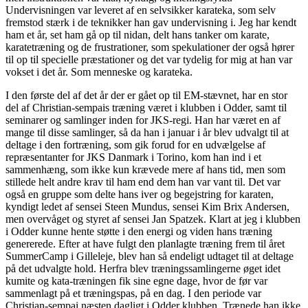
Undervisningen var leveret af en selvsikker karateka, som selv
fremstod stærk i de teknikker han gav undervisning i. Jeg har kendt
ham et år, set ham gå op til nidan, delt hans tanker om karate,
karatetræning og de frustrationer, som spekulationer der også hører
til op til specielle præstationer og det var tydelig for mig at han var
vokset i det år. Som menneske og karateka.
I den første del af det år der er gået op til EM-stævnet, har en stor
del af Christian-sempais træning været i klubben i Odder, samt til
seminarer og samlinger inden for JKS-regi. Han har været en af
mange til disse samlinger, så da han i januar i år blev udvalgt til at
deltage i den fortræning, som gik forud for en udvælgelse af
repræsentanter for JKS Danmark i Torino, kom han ind i et
sammenhæng, som ikke kun krævede mere af hans tid, men som
stillede helt andre krav til ham end dem han var vant til. Det var
også en gruppe som delte hans iver og begejstring for karaten,
kyndigt ledet af sensei Steen Mundus, sensei Kim Brix Andersen,
men overvåget og styret af sensei Jan Spatzek. Klart at jeg i klubben
i Odder kunne hente støtte i den energi og viden hans træning
genererede. Efter at have fulgt den planlagte træning frem til året
SummerCamp i Gilleleje, blev han så endeligt udtaget til at deltage
på det udvalgte hold. Herfra blev træningssamlingerne øget idet
kumite og kata-træningen fik sine egne dage, hvor de før var
sammenlagt på et træningspas, på en dag. I den periode var
Christian-sempai næsten dagligt i Odder klubben. Trænede han ikke