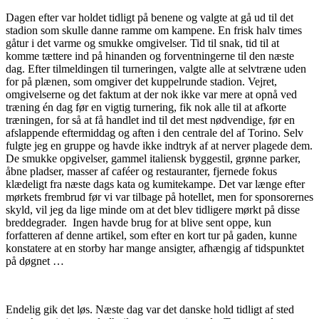
Dagen efter var holdet tidligt på benene og valgte at gå ud til det
stadion som skulle danne ramme om kampene. En frisk halv times
gåtur i det varme og smukke omgivelser. Tid til snak, tid til at
komme tættere ind på hinanden og forventningerne til den næste
dag. Efter tilmeldingen til turneringen, valgte alle at selvtræne uden
for på plænen, som omgiver det kuppelrunde stadion. Vejret,
omgivelserne og det faktum at der nok ikke var mere at opnå ved
træning én dag før en vigtig turnering, fik nok alle til at afkorte
træningen, for så at få handlet ind til det mest nødvendige, før en
afslappende eftermiddag og aften i den centrale del af Torino. Selv
fulgte jeg en gruppe og havde ikke indtryk af at nerver plagede dem.
De smukke opgivelser, gammel italiensk byggestil, grønne parker,
åbne pladser, masser af caféer og restauranter, fjernede fokus
klædeligt fra næste dags kata og kumitekampe. Det var længe efter
mørkets frembrud før vi var tilbage på hotellet, men for sponsorernes
skyld, vil jeg da lige minde om at det blev tidligere mørkt på disse
breddegrader. Ingen havde brug for at blive sent oppe, kun
forfatteren af denne artikel, som efter en kort tur på gaden, kunne
konstatere at en storby har mange ansigter, afhængig af tidspunktet
på døgnet …
Endelig gik det løs. Næste dag var det danske hold tidligt af sted