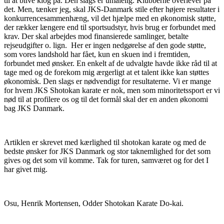
til at blive klog på. Den slags er umålelig. Klubberne overlever på
det. Men, tænker jeg, skal JKS-Danmark stile efter højere resultater i
konkurrencesammenhæng, vil det hjælpe med en økonomisk støtte,
der rækker længere end til sportsudstyr, hvis brug er forbundet med
krav. Der skal arbejdes mod finansierede samlinger, betalte
rejseudgifter o. lign. Her er ingen nedgørelse af den gode støtte,
som vores landshold har fået, kun en skuen ind i fremtiden,
forbundet med ønsker. En enkelt af de udvalgte havde ikke råd til at
tage med og de forekom mig ærgerligt at et talent ikke kan støttes
økonomisk. Den slags er nødvendigt for resultaterne. Vi er mange
for hvem JKS Shotokan karate er nok, men som minoritetssport er vi
nød til at profilere os og til det formål skal der en anden økonomi
bag JKS Danmark.
Artiklen er skrevet med kærlighed til shotokan karate og med de
bedste ønsker for JKS Danmark og stor taknemlighed for det som
gives og det som vil komme. Tak for turen, samværet og for det I
har givet mig.
Osu, Henrik Mortensen, Odder Shotokan Karate Do-kai.