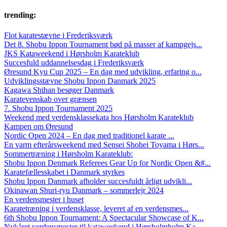
trending:
Flot karatestævne i Frederiksværk
Det 8. Shobu Ippon Tournament bød på masser af kampgejs...
JKS Kataweekend i Hørsholm Karateklub
Succesfuld uddannelsesdag i Frederiksværk
Øresund Kyu Cup 2025 – En dag med udvikling, erfaring o...
Udviklingsstævne Shobu Ippon Danmark 2025
Kagawa Shihan besøger Danmark
Karatevenskab over grænsen
7. Shobu Ippon Tournament 2025
Weekend med verdensklassekata hos Hørsholm Karateklub
Kampen om Øresund
Nordic Open 2024 – En dag med traditionel karate ...
En varm efterårsweekend med Sensei Shohei Toyama i Hørs...
Sommertræning i Hørsholm Karateklub:
Shobu Ippon Denmark Referees Gear Up for Nordic Open &#...
Karatefællesskabet i Danmark styrkes
Shobu Ippon Danmark afholder succesfuldt årligt udvikli...
Okinawan Shuri-ryu Danmark – sommerlejr 2024
En verdensmester i huset
Karatetræning i verdensklasse, leveret af en verdensmes...
6th Shobu Ippon Tournament: A Spectacular Showcase of K...
Nykåret verdensmester til kataweekend i Hørsholmholm Ka...