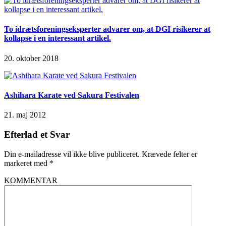
To idrætsforeningseksperter advarer om, at DGI risikerer at
kollapse i en interessant artikel.
20. oktober 2018
Ashihara Karate ved Sakura Festivalen
21. maj 2012
Efterlad et Svar
Din e-mailadresse vil ikke blive publiceret.
Krævede felter er
markeret med
*
KOMMENTAR