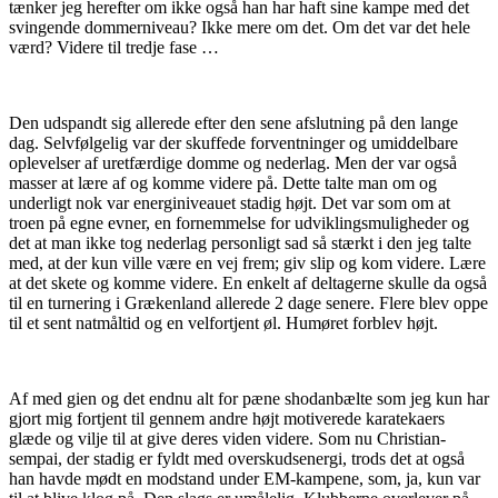
tænker jeg herefter om ikke også han har haft sine kampe med det
svingende dommerniveau? Ikke mere om det. Om det var det hele
værd? Videre til tredje fase …
Den udspandt sig allerede efter den sene afslutning på den lange
dag. Selvfølgelig var der skuffede forventninger og umiddelbare
oplevelser af uretfærdige domme og nederlag. Men der var også
masser at lære af og komme videre på. Dette talte man om og
underligt nok var energiniveauet stadig højt. Det var som om at
troen på egne evner, en fornemmelse for udviklingsmuligheder og
det at man ikke tog nederlag personligt sad så stærkt i den jeg talte
med, at der kun ville være en vej frem; giv slip og kom videre. Lære
at det skete og komme videre. En enkelt af deltagerne skulle da også
til en turnering i Grækenland allerede 2 dage senere. Flere blev oppe
til et sent natmåltid og en velfortjent øl. Humøret forblev højt.
Af med gien og det endnu alt for pæne shodanbælte som jeg kun har
gjort mig fortjent til gennem andre højt motiverede karatekaers
glæde og vilje til at give deres viden videre. Som nu Christian-
sempai, der stadig er fyldt med overskudsenergi, trods det at også
han havde mødt en modstand under EM-kampene, som, ja, kun var