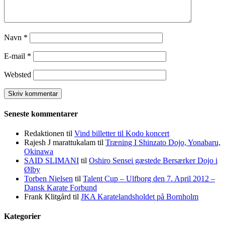
Navn
*
E-mail
*
Websted
Seneste kommentarer
Redaktionen
til
Vind billetter til Kodo koncert
Rajesh J marattukalam
til
Træning I Shinzato Dojo, Yonabaru,
Okinawa
SAID SLIMANI
til
Oshiro Sensei gæstede Bersærker Dojo i
Ølby
Torben Nielsen
til
Talent Cup – Ulfborg den 7. April 2012 –
Dansk Karate Forbund
Frank Klitgård
til
JKA Karatelandsholdet på Bornholm
Kategorier