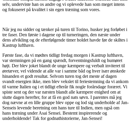
selv, underviste han os andre og vi oplevede han som meget intens
og fokuseret på kvalitet i sin egen træning som vores.
Når jeg nu sidder og tænker på turen til Torino, husker jeg forløbet i
tre faser. Den første i dagene op til turneringen, den næste under
dens afvikling og de efterfølgende timer holdet havde før de skiltes i
Kastrup lufthavn.
Første fase, da vi mødtes tidligt fredag morgen i Kastrup lufthavn,
var stemningen på en gang spændt, forventningsfuldt og humøret
højt. Der blev joket blandt de unge kæmpere og verbalt inviteret til
øretæver, vel vidende at alle var i samme båd og hver især ønskede
hinanden et godt resultat. Selvom turen tog det meste af dagen
svandt energien ikke, men blev vekslet til feriestemning da vi ankom
til varme Italien og i et tidligt efterår fik nogle forårsdage foræret. Vi
spiste sent og der var næsten blandt alle kæmpere enighed om at
slutte dagen herefter, for at få en god nats søvn. I parentes må jeg
dog nævne at en lille gruppe blev oppe og lod sig underholde af Jan-
Senseis levende beretning om hans ture til Indien, men også om
hans træning under Asai Sensei. Bestemt inspirerende og
underholdende! Tak for godnathistorierne, Jan-Sensei!