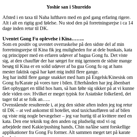
Yoshie san i Shureido
Afsted i en taxa til Naha lufthavn med en god gang erfaring rigere.
Alt i alt en rigtig god følelse. Nu stod den på forretningsrejse i ca 14
dage inden retur til DK.
Uventet Gong Fu oplevelse i Kina……..
Som en positiv og uventet overraskelse på den sidste del af min
forretningsrejse til Kina fik jeg muligheden for at dele bunkais, kata
og principper med en erfaren udøver af bagua Gong fu. Det viste
sig, at den chauffør der har sørget for mig igennem de sidste mange
besøg til Kina er en solid udøver af ba gua Gong fu og at hans
mester faktisk også har kørt mig indtil flere gange.
Jeg har indtil flere gange snakket med ham på Engelsk/Kinesisk om
Gong fu/Karate på vores ture i bilen. Efterhånden har jeg åbenbart
fået opbygget en tillid hos ham, så han følte sig sikker på at vi kunne
dele viden osv. Hvilket er meget typisk for Asiatiske folkefærd, det
tager tid at se folk an…..
Ovenstående resulterede i, at jeg den sidste aften inden jeg tog retur
til DK – at ved ankomst til hotellet, stod taxichaufføren ud af bilen
og viste mig nogle bevægelser – jeg var hurtig til at kvittere med en
kata. Den ene teknik tog den anden og pludselig stod vi og
arbejdede med Kakie/pushing hands, Chin na/låse samt forskellige
applikationer fra Gong Fu former. Alt sammen meget tæt på karate