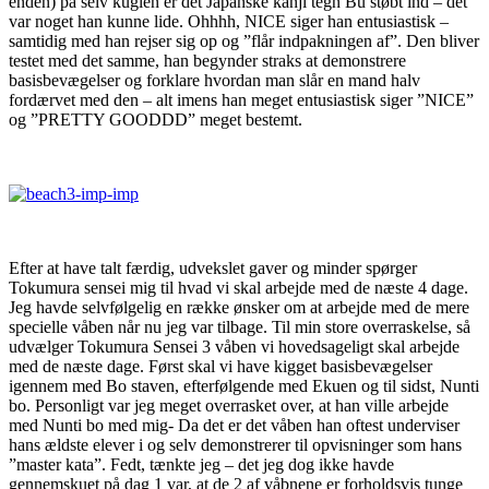
enden) på selv kuglen er det Japanske kanji tegn Bu støbt ind – det
var noget han kunne lide. Ohhhh, NICE siger han entusiastisk –
samtidig med han rejser sig op og ”flår indpakningen af”. Den bliver
testet med det samme, han begynder straks at demonstrere
basisbevægelser og forklare hvordan man slår en mand halv
fordærvet med den – alt imens han meget entusiastisk siger ”NICE”
og ”PRETTY GOODDD” meget bestemt.
Efter at have talt færdig, udvekslet gaver og minder spørger
Tokumura sensei mig til hvad vi skal arbejde med de næste 4 dage.
Jeg havde selvfølgelig en række ønsker om at arbejde med de mere
specielle våben når nu jeg var tilbage. Til min store overraskelse, så
udvælger Tokumura Sensei 3 våben vi hovedsageligt skal arbejde
med de næste dage. Først skal vi have kigget basisbevægelser
igennem med Bo staven, efterfølgende med Ekuen og til sidst, Nunti
bo. Personligt var jeg meget overrasket over, at han ville arbejde
med Nunti bo med mig- Da det er det våben han oftest underviser
hans ældste elever i og selv demonstrerer til opvisninger som hans
”master kata”. Fedt, tænkte jeg – det jeg dog ikke havde
gennemskuet på dag 1 var, at de 2 af våbnene er forholdsvis tunge