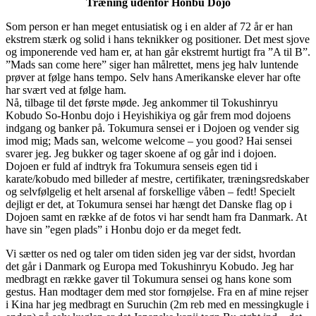
Træning udenfor Honbu Dojo
Som person er han meget entusiatisk og i en alder af 72 år er han
ekstrem stærk og solid i hans teknikker og positioner. Det mest sjove
og imponerende ved ham er, at han går ekstremt hurtigt fra ”A til B”.
”Mads san come here” siger han målrettet, mens jeg halv luntende
prøver at følge hans tempo. Selv hans Amerikanske elever har ofte
har svært ved at følge ham.
Nå, tilbage til det første møde. Jeg ankommer til Tokushinryu
Kobudo So-Honbu dojo i Heyishikiya og går frem mod dojoens
indgang og banker på. Tokumura sensei er i Dojoen og vender sig
imod mig; Mads san, welcome welcome – you good? Hai sensei
svarer jeg. Jeg bukker og tager skoene af og går ind i dojoen.
Dojoen er fuld af indtryk fra Tokumura senseis egen tid i
karate/kobudo med billeder af mestre, certifikater, træningsredskaber
og selvfølgelig et helt arsenal af forskellige våben – fedt! Specielt
dejligt er det, at Tokumura sensei har hængt det Danske flag op i
Dojoen samt en række af de fotos vi har sendt ham fra Danmark. At
have sin ”egen plads” i Honbu dojo er da meget fedt.
Vi sætter os ned og taler om tiden siden jeg var der sidst, hvordan
det går i Danmark og Europa med Tokushinryu Kobudo. Jeg har
medbragt en række gaver til Tokumura sensei og hans kone som
gestus. Han modtager dem med stor fornøjelse. Fra en af mine rejser
i Kina har jeg medbragt en Suruchin (2m reb med en messingkugle i