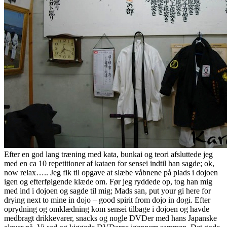
Efter en god lang træning med kata, bunkai og teori afsluttede jeg
med en ca 10 repetitioner af kataen for sensei indtil han sagde; ok,
now relax….. Jeg fik til opgave at slæbe våbnene på plads i dojoen
igen og efterfølgende klæde om. Før jeg ryddede op, tog han mig
med ind i dojoen og sagde til mig; Mads san, put your gi here for
drying next to mine in dojo – good spirit from dojo in dogi. Efter
oprydning og omklædning kom sensei tilbage i dojoen og havde
medbragt drikkevarer, snacks og nogle DVDer med hans Japanske