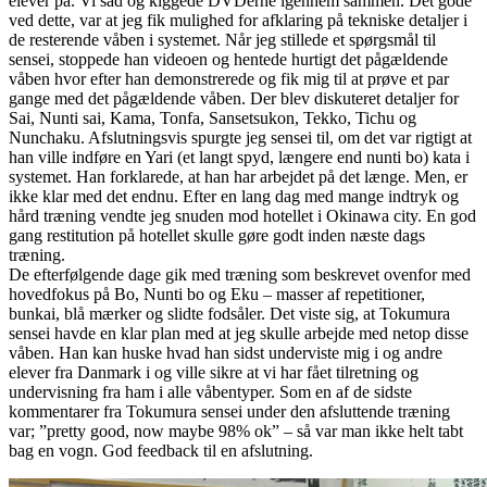
elever på. Vi sad og kiggede DVDerne igennem sammen. Det gode
ved dette, var at jeg fik mulighed for afklaring på tekniske detaljer i
de resterende våben i systemet. Når jeg stillede et spørgsmål til
sensei, stoppede han videoen og hentede hurtigt det pågældende
våben hvor efter han demonstrerede og fik mig til at prøve et par
gange med det pågældende våben. Der blev diskuteret detaljer for
Sai, Nunti sai, Kama, Tonfa, Sansetsukon, Tekko, Tichu og
Nunchaku. Afslutningsvis spurgte jeg sensei til, om det var rigtigt at
han ville indføre en Yari (et langt spyd, længere end nunti bo) kata i
systemet. Han forklarede, at han har arbejdet på det længe. Men, er
ikke klar med det endnu. Efter en lang dag med mange indtryk og
hård træning vendte jeg snuden mod hotellet i Okinawa city. En god
gang restitution på hotellet skulle gøre godt inden næste dags
træning.
De efterfølgende dage gik med træning som beskrevet ovenfor med
hovedfokus på Bo, Nunti bo og Eku – masser af repetitioner,
bunkai, blå mærker og slidte fodsåler. Det viste sig, at Tokumura
sensei havde en klar plan med at jeg skulle arbejde med netop disse
våben. Han kan huske hvad han sidst underviste mig i og andre
elever fra Danmark i og ville sikre at vi har fået tilretning og
undervisning fra ham i alle våbentyper. Som en af de sidste
kommentarer fra Tokumura sensei under den afsluttende træning
var; ”pretty good, now maybe 98% ok” – så var man ikke helt tabt
bag en vogn. God feedback til en afslutning.