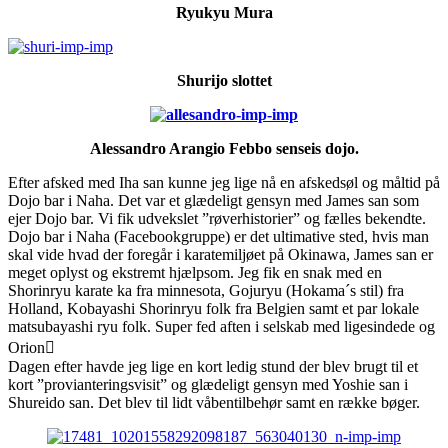
Ryukyu Mura
Shurijo slottet
Alessandro Arangio Febbo senseis dojo.
Efter afsked med Iha san kunne jeg lige nå en afskedsøl og måltid på
Dojo bar i Naha. Det var et glædeligt gensyn med James san som
ejer Dojo bar. Vi fik udvekslet ”røverhistorier” og fælles bekendte.
Dojo bar i Naha (Facebookgruppe) er det ultimative sted, hvis man
skal vide hvad der foregår i karatemiljøet på Okinawa, James san er
meget oplyst og ekstremt hjælpsom. Jeg fik en snak med en
Shorinryu karate ka fra minnesota, Gojuryu (Hokama´s stil) fra
Holland, Kobayashi Shorinryu folk fra Belgien samt et par lokale
matsubayashi ryu folk. Super fed aften i selskab med ligesindede og
Orion
Dagen efter havde jeg lige en kort ledig stund der blev brugt til et
kort ”provianteringsvisit” og glædeligt gensyn med Yoshie san i
Shureido san. Det blev til lidt våbentilbehør samt en række bøger.