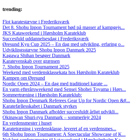
trending:
Flot karatestævne i Frederiksværk
Det 8. Shobu Ippon Tournament bød på masser af kampgejs...
JKS Kataweekend i Hørsholm Karateklub
Succesfuld uddannelsesdag i Frederiksværk
Øresund Kyu Cup 2025 – En dag med udvikling, erfaring o...
Udviklingsstævne Shobu Ippon Danmark 2025
Kagawa Shihan besøger Danmark
Karatevenskab over grænsen
7. Shobu Ippon Tournament 2025
Weekend med verdensklassekata hos Hørsholm Karateklub
Kampen om Øresund
Nordic Open 2024 – En dag med traditionel karate ...
En varm efterårsweekend med Sensei Shohei Toyama i Hørs...
Sommertræning i Hørsholm Karateklub:
Shobu Ippon Denmark Referees Gear Up for Nordic Open &#...
Karatefællesskabet i Danmark styrkes
Shobu Ippon Danmark afholder succesfuldt årligt udvikli...
Okinawan Shuri-ryu Danmark – sommerlejr 2024
En verdensmester i huset
Karatetræning i verdensklasse, leveret af en verdensmes...
6th Shobu Ippon Tournament: A Spectacular Showcase of K...
Nykåret verdensmester til kataweekend i Hørsholmholm Ka...