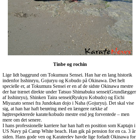
Tinbe og rochin
Lige lidt baggrund om Tokumura Sensei. Han har en lang historik
indenfor Isshinryu, Gojuryu og Kobudo på Okinawa. Det helt
specielle er, at Tokumura Sensei er en af de sidste Okinawa mestre
der har trænet direkte under Tatsuo Shimabuku sensei(Grundlægger
af Isshinryu), Shinken Taira sensei(Ryukyu Kobudo) og Eichi
Miyazato sensei fra Jundokan dojo i Naha (Gojuryu). Det skal vise
sig, at han har haft berøring med en længere række af
højtrespekterede karate/kobudo mestre end jeg forventede – men
mere om det senere.
I hans professionelle karriere har han haft en position som Kaptajn i
US Navy på Camp White beach. Han gik på pension for en ca. 3 år
siden. Hans gode ven og Karateelev havde lige forladt Okinawa for