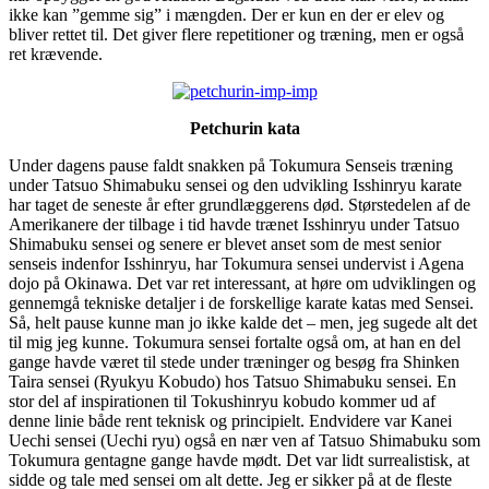
ikke kan ”gemme sig” i mængden. Der er kun en der er elev og
bliver rettet til. Det giver flere repetitioner og træning, men er også
ret krævende.
Petchurin kata
Under dagens pause faldt snakken på Tokumura Senseis træning
under Tatsuo Shimabuku sensei og den udvikling Isshinryu karate
har taget de seneste år efter grundlæggerens død. Størstedelen af de
Amerikanere der tilbage i tid havde trænet Isshinryu under Tatsuo
Shimabuku sensei og senere er blevet anset som de mest senior
senseis indenfor Isshinryu, har Tokumura sensei undervist i Agena
dojo på Okinawa. Det var ret interessant, at høre om udviklingen og
gennemgå tekniske detaljer i de forskellige karate katas med Sensei.
Så, helt pause kunne man jo ikke kalde det – men, jeg sugede alt det
til mig jeg kunne. Tokumura sensei fortalte også om, at han en del
gange havde været til stede under træninger og besøg fra Shinken
Taira sensei (Ryukyu Kobudo) hos Tatsuo Shimabuku sensei. En
stor del af inspirationen til Tokushinryu kobudo kommer ud af
denne linie både rent teknisk og principielt. Endvidere var Kanei
Uechi sensei (Uechi ryu) også en nær ven af Tatsuo Shimabuku som
Tokumura gentagne gange havde mødt. Det var lidt surrealistisk, at
sidde og tale med sensei om alt dette. Jeg er sikker på at de fleste