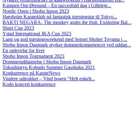
Kampen Om Øresund – En succesfuld dag i Gilleleje...
Nordic Open i Shobu Ippon 2023
Hørsholm Karateklub på fantastisk træningstur til Tokyo...
BAKTI NEGARA- The monkey grabs the fruit. Exploring Bal...
Shuri Cup 2023
Ystad International JKA Cup 2023
Lang og god træningsweekend med Sensei Shohei Toyama i ...
Shobu Ippon Danmark styrker dommerkompetencer ved uddan...
En oplevelse for livet
Shobu Ippon Tournament 2023
Dommeruddannelse i Shobu Ippon Danmark
Tokushinryu Kobudo Summer Gasshuku 2021
Konkurrence på KarateNews
Vindere udtrukket – Vind bogen “Helt enkelt...
Kodo koncert konkurrence