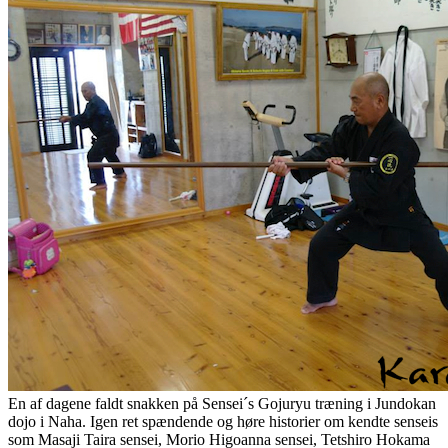
En af dagene faldt snakken på Sensei´s Gojuryu træning i Jundokan
dojo i Naha. Igen ret spændende og høre historier om kendte senseis
som Masaji Taira sensei, Morio Higoanna sensei, Tetshiro Hokama