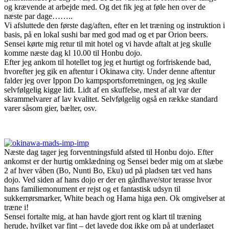
og krævende at arbejde med. Og det fik jeg at føle hen over de
næste par dage……..
Vi afsluttede den første dag/aften, efter en let træning og instruktion i
basis, på en lokal sushi bar med god mad og et par Orion beers.
Sensei kørte mig retur til mit hotel og vi havde aftalt at jeg skulle
komme næste dag kl 10.00 til Honbu dojo.
Efter jeg ankom til hotellet tog jeg et hurtigt og forfriskende bad,
hvorefter jeg gik en aftentur i Okinawa city. Under denne aftentur
falder jeg over Ippon Do kampsportsforretningen, og jeg skulle
selvfølgelig kigge lidt. Lidt af en skuffelse, mest af alt var der
skrammelvarer af lav kvalitet. Selvfølgelig også en række standard
varer såsom gier, bælter, osv.
Næste dag tager jeg forventningsfuld afsted til Honbu dojo. Efter
ankomst er der hurtig omklædning og Sensei beder mig om at slæbe
2 af hver våben (Bo, Nunti Bo, Eku) ud på pladsen tæt ved hans
dojo. Ved siden af hans dojo er der en gårdhave/stor terasse hvor
hans familiemonument er rejst og et fantastisk udsyn til
sukkerrørsmarker, White beach og Hama higa øen. Ok omgivelser at
træne i!
Sensei fortalte mig, at han havde gjort rent og klart til træning
herude, hvilket var fint – det lavede dog ikke om på at underlaget