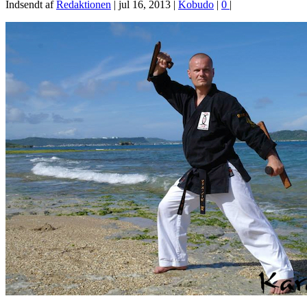
Indsendt af
Redaktionen
|
jul 16, 2013
|
Kobudo
|
0
|