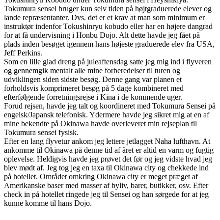
Tokumura sensei bruger kun selv tiden på højtgraduerede elever og
lande repræsentanter. Dvs. det er et krav at man som minimum er
instruktør indenfor Tokushinryu kobudo eller har en højere dangrad
for at få undervisning i Honbu Dojo. Alt dette havde jeg fået på
plads inden besøget igennem hans højeste graduerede elev fra USA,
Jeff Perkins.
Som en lille glad dreng på juleaftensdag satte jeg mig ind i flyveren
og gennemgik mentalt alle mine forberedelser til turen og
udviklingen siden sidste besøg. Denne gang var planen et
forholdsvis komprimeret besøg på 5 dage kombineret med
efterfølgende forretningsrejse i Kina i de kommende uger.
Forud rejsen, havde jeg talt og koordineret med Tokumura Sensei på
engelsk/Japansk telefonisk. Ydermere havde jeg sikret mig at en af
mine bekendte på Okinawa havde overleveret min rejseplan til
Tokumura sensei fysisk.
Efter en lang flyvetur ankom jeg lettere jetlagget Naha lufthavn. At
ankomme til Okinawa på denne tid af året er altid en varm og fugtig
oplevelse. Heldigvis havde jeg prøvet det før og jeg vidste hvad jeg
blev mødt af. Jeg tog jeg en taxa til Okinawa city og chekkede ind
på hotellet. Området omkring Okinawa city er meget præget af
Amerikanske baser med masser af byliv, barer, butikker, osv. Efter
check in på hotellet ringede jeg til Sensei og han sørgede for at jeg
kunne komme til hans Dojo.