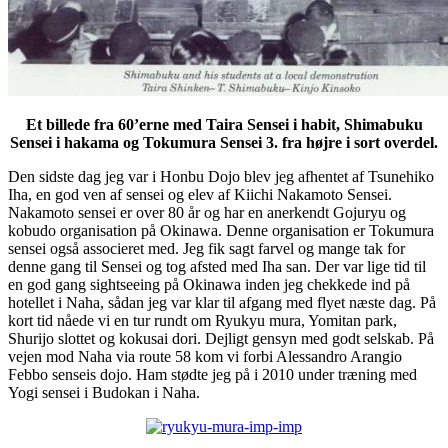
Et billede fra 60’erne med Taira Sensei i habit, Shimabuku
Sensei i hakama og Tokumura Sensei 3. fra højre i sort overdel.
Den sidste dag jeg var i Honbu Dojo blev jeg afhentet af Tsunehiko
Iha, en god ven af sensei og elev af Kiichi Nakamoto Sensei.
Nakamoto sensei er over 80 år og har en anerkendt Gojuryu og
kobudo organisation på Okinawa. Denne organisation er Tokumura
sensei også associeret med. Jeg fik sagt farvel og mange tak for
denne gang til Sensei og tog afsted med Iha san. Der var lige tid til
en god gang sightseeing på Okinawa inden jeg chekkede ind på
hotellet i Naha, sådan jeg var klar til afgang med flyet næste dag. På
kort tid nåede vi en tur rundt om Ryukyu mura, Yomitan park,
Shurijo slottet og kokusai dori. Dejligt gensyn med godt selskab. På
vejen mod Naha via route 58 kom vi forbi Alessandro Arangio
Febbo senseis dojo. Ham stødte jeg på i 2010 under træning med
Yogi sensei i Budokan i Naha.