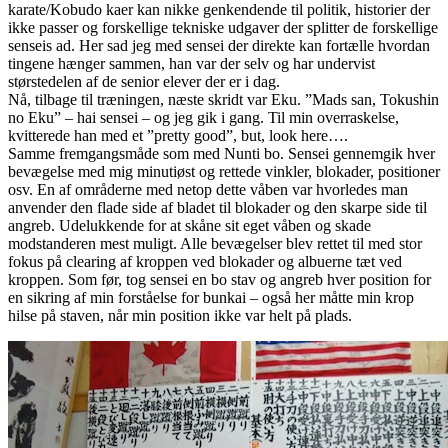
karate/Kobudo kaer kan nikke genkendende til politik, historier der
ikke passer og forskellige tekniske udgaver der splitter de forskellige
senseis ad. Her sad jeg med sensei der direkte kan fortælle hvordan
tingene hænger sammen, han var der selv og har undervist
størstedelen af de senior elever der er i dag.
Nå, tilbage til træningen, næste skridt var Eku. ”Mads san, Tokushin
no Eku” – hai sensei – og jeg gik i gang. Til min overraskelse,
kvitterede han med et ”pretty good”, but, look here….
Samme fremgangsmåde som med Nunti bo. Sensei gennemgik hver
bevægelse med mig minutiøst og rettede vinkler, blokader, positioner
osv. En af områderne med netop dette våben var hvorledes man
anvender den flade side af bladet til blokader og den skarpe side til
angreb. Udelukkende for at skåne sit eget våben og skade
modstanderen mest muligt. Alle bevægelser blev rettet til med stor
fokus på clearing af kroppen ved blokader og albuerne tæt ved
kroppen. Som før, tog sensei en bo stav og angreb hver position for
en sikring af min forståelse for bunkai – også her måtte min krop
hilse på staven, når min position ikke var helt på plads.