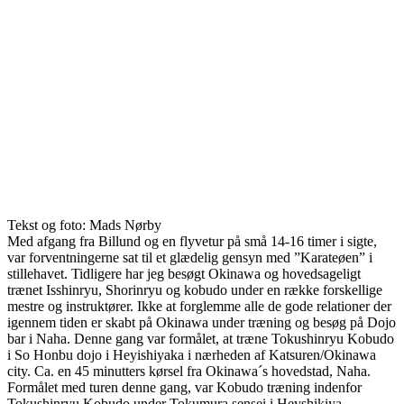
Tekst og foto: Mads Nørby
Med afgang fra Billund og en flyvetur på små 14-16 timer i sigte,
var forventningerne sat til et glædelig gensyn med ”Karateøen” i
stillehavet. Tidligere har jeg besøgt Okinawa og hovedsageligt
trænet Isshinryu, Shorinryu og kobudo under en række forskellige
mestre og instruktører. Ikke at forglemme alle de gode relationer der
igennem tiden er skabt på Okinawa under træning og besøg på Dojo
bar i Naha. Denne gang var formålet, at træne Tokushinryu Kobudo
i So Honbu dojo i Heyishiyaka i nærheden af Katsuren/Okinawa
city. Ca. en 45 minutters kørsel fra Okinawa´s hovedstad, Naha.
Formålet med turen denne gang, var Kobudo træning indenfor
Tokushinryu Kobudo under Tokumura sensei i Heyshikiya.