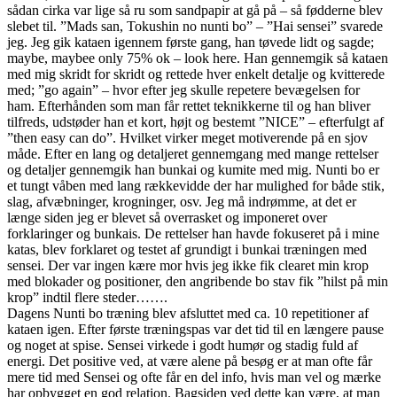
sådan cirka var lige så ru som sandpapir at gå på – så fødderne blev
slebet til. ”Mads san, Tokushin no nunti bo” – ”Hai sensei” svarede
jeg. Jeg gik kataen igennem første gang, han tøvede lidt og sagde;
maybe, maybee only 75% ok – look here. Han gennemgik så kataen
med mig skridt for skridt og rettede hver enkelt detalje og kvitterede
med; ”go again” – hvor efter jeg skulle repetere bevægelsen for
ham. Efterhånden som man får rettet teknikkerne til og han bliver
tilfreds, udstøder han et kort, højt og bestemt ”NICE” – efterfulgt af
”then easy can do”. Hvilket virker meget motiverende på en sjov
måde. Efter en lang og detaljeret gennemgang med mange rettelser
og detaljer gennemgik han bunkai og kumite med mig. Nunti bo er
et tungt våben med lang rækkevidde der har mulighed for både stik,
slag, afvæbninger, krogninger, osv. Jeg må indrømme, at det er
længe siden jeg er blevet så overrasket og imponeret over
forklaringer og bunkais. De rettelser han havde fokuseret på i mine
katas, blev forklaret og testet af grundigt i bunkai træningen med
sensei. Der var ingen kære mor hvis jeg ikke fik clearet min krop
med blokader og positioner, den angribende bo stav fik ”hilst på min
krop” indtil flere steder…….
Dagens Nunti bo træning blev afsluttet med ca. 10 repetitioner af
kataen igen. Efter første træningspas var det tid til en længere pause
og noget at spise. Sensei virkede i godt humør og stadig fuld af
energi. Det positive ved, at være alene på besøg er at man ofte får
mere tid med Sensei og ofte får en del info, hvis man vel og mærke
har opbygget en god relation. Bagsiden ved dette kan være, at man