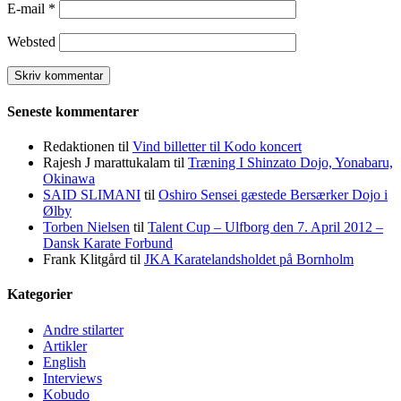
E-mail
*
Websted
Seneste kommentarer
Redaktionen
til
Vind billetter til Kodo koncert
Rajesh J marattukalam
til
Træning I Shinzato Dojo, Yonabaru,
Okinawa
SAID SLIMANI
til
Oshiro Sensei gæstede Bersærker Dojo i
Ølby
Torben Nielsen
til
Talent Cup – Ulfborg den 7. April 2012 –
Dansk Karate Forbund
Frank Klitgård
til
JKA Karatelandsholdet på Bornholm
Kategorier
Andre stilarter
Artikler
English
Interviews
Kobudo