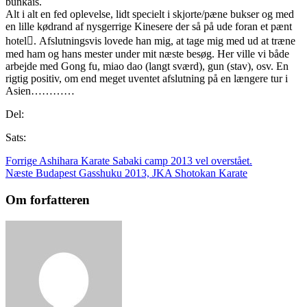
bunkais.
Alt i alt en fed oplevelse, lidt specielt i skjorte/pæne bukser og med
en lille kødrand af nysgerrige Kinesere der så på ude foran et pænt
hotel. Afslutningsvis lovede han mig, at tage mig med ud at træne
med ham og hans mester under mit næste besøg. Her ville vi både
arbejde med Gong fu, miao dao (langt sværd), gun (stav), osv. En
rigtig positiv, om end meget uventet afslutning på en længere tur i
Asien…………
Del:
Sats:
Forrige
Ashihara Karate Sabaki camp 2013 vel overstået.
Næste
Budapest Gasshuku 2013, JKA Shotokan Karate
Om forfatteren