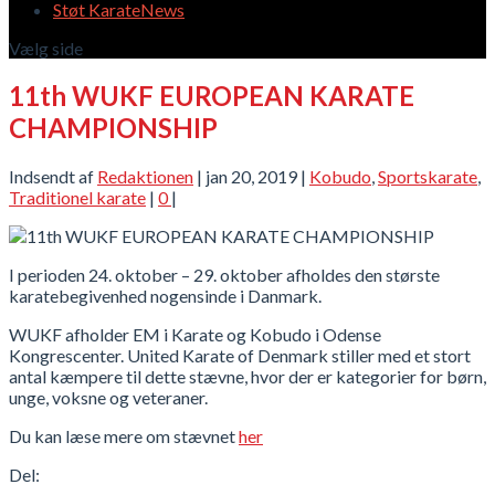
Støt KarateNews
Vælg side
11th WUKF EUROPEAN KARATE
CHAMPIONSHIP
Indsendt af
Redaktionen
|
jan 20, 2019
|
Kobudo
,
Sportskarate
,
Traditionel karate
|
0
|
I perioden 24. oktober – 29. oktober afholdes den største
karatebegivenhed nogensinde i Danmark.
WUKF afholder EM i Karate og Kobudo i Odense
Kongrescenter. United Karate of Denmark stiller med et stort
antal kæmpere til dette stævne, hvor der er kategorier for børn,
unge, voksne og veteraner.
Du kan læse mere om stævnet
her
Del: