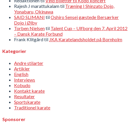
Redaktionen
til
Vind billetter til Kodo koncert
Rajesh J marattukalam
til
Træning I Shinzato Dojo,
Yonabaru, Okinawa
SAID SLIMANI
til
Oshiro Sensei gæstede Bersærker
Dojo i Ølby
Torben Nielsen
til
Talent Cup – Ulfborg den 7. April 2012
– Dansk Karate Forbund
Frank Klitgård
til
JKA Karatelandsholdet på Bornholm
Kategorier
Andre stilarter
Artikler
English
Interviews
Kobudo
Kontakt karate
Resultater
Sportskarate
Traditionel karate
Sponsorer