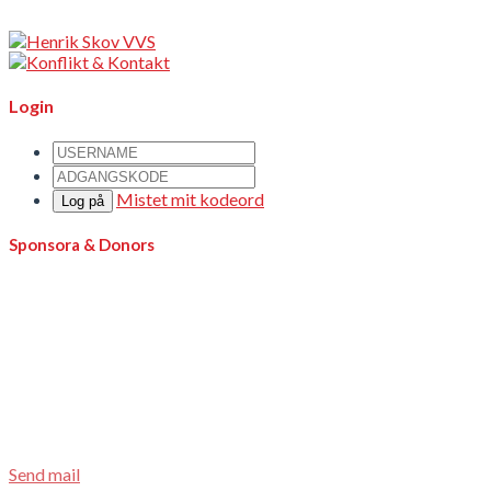
Login
Mistet mit kodeord
Log på
Sponsora & Donors
KarateNews is based on non-profit principles. KarateNews is
made possible thanks to support from kind and generous
sponsors, donors and volunteers. Thank you
Become a sponsor
If you are interested in becoming a KarateNews sponsor, please
call Jesper F. Andersen at
( +45) 22 73 18 09
Send mail