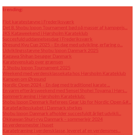
trending:
Flot karatestævne i Frederiksværk
Det 8. Shobu Ippon Tournament bød på masser af kampgejs...
JKS Kataweekend i Hørsholm Karateklub
Succesfuld uddannelsesdag i Frederiksværk
Øresund Kyu Cup 2025 – En dag med udvikling, erfaring o...
Udviklingsstævne Shobu Ippon Danmark 2025
Kagawa Shihan besøger Danmark
Karatevenskab over grænsen
7. Shobu Ippon Tournament 2025
Weekend med verdensklassekata hos Hørsholm Karateklub
Kampen om Øresund
Nordic Open 2024 – En dag med traditionel karate ...
En varm efterårsweekend med Sensei Shohei Toyama i Hørs...
Sommertræning i Hørsholm Karateklub:
Shobu Ippon Denmark Referees Gear Up for Nordic Open &#...
Karatefællesskabet i Danmark styrkes
Shobu Ippon Danmark afholder succesfuldt årligt udvikli...
Okinawan Shuri-ryu Danmark – sommerlejr 2024
En verdensmester i huset
Karatetræning i verdensklasse, leveret af en verdensmes...