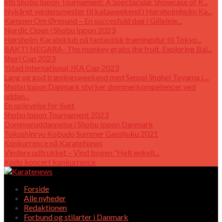
6th Shobu Ippon Tournament: A Spectacular Showcase of K...
Nykåret verdensmester til kataweekend i Hørsholmholm Ka...
Kampen Om Øresund – En succesfuld dag i Gilleleje...
Nordic Open i Shobu Ippon 2023
Hørsholm Karateklub på fantastisk træningstur til Tokyo...
BAKTI NEGARA- The monkey grabs the fruit. Exploring Bal...
Shuri Cup 2023
Ystad International JKA Cup 2023
Lang og god træningsweekend med Sensei Shohei Toyama i ...
Shobu Ippon Danmark styrker dommerkompetencer ved
uddan...
En oplevelse for livet
Shobu Ippon Tournament 2023
Dommeruddannelse i Shobu Ippon Danmark
Tokushinryu Kobudo Summer Gasshuku 2021
Konkurrence på KarateNews
Vindere udtrukket – Vind bogen “Helt enkelt...
Kodo koncert konkurrence
Forside
Alle nyheder
Redaktionen
Forbund og stilarter i Danmark