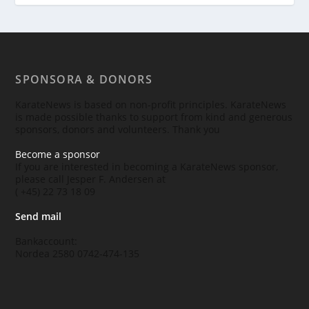
SPONSORA & DONORS
KarateNews is based on non-profit principles. KarateNews
is made possible thanks to support from kind and generous
sponsors, donors and volunteers. Thank you
Become a sponsor
If you are interested in becoming a KarateNews sponsor,
please call Jesper F. Andersen at
( +45) 22 73 18 09
Send mail
Bankaccount:
Nordea 2580 0742-474-135