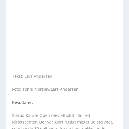
Tekst: Lars Andersen
Foto: Tonni Norslev/Lars Andersen
Resultater:
Solrød Karate Open blev afholdt i Solrød
Idrætscenter. Der var gjort rigtigt meget ud stævnet,
som havde 80 deltagere fra en lang række lande.