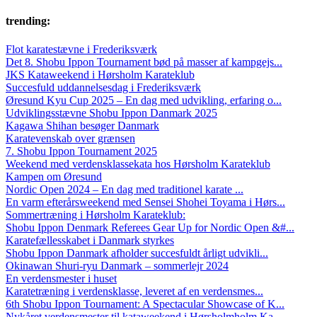
trending:
Flot karatestævne i Frederiksværk
Det 8. Shobu Ippon Tournament bød på masser af kampgejs...
JKS Kataweekend i Hørsholm Karateklub
Succesfuld uddannelsesdag i Frederiksværk
Øresund Kyu Cup 2025 – En dag med udvikling, erfaring o...
Udviklingsstævne Shobu Ippon Danmark 2025
Kagawa Shihan besøger Danmark
Karatevenskab over grænsen
7. Shobu Ippon Tournament 2025
Weekend med verdensklassekata hos Hørsholm Karateklub
Kampen om Øresund
Nordic Open 2024 – En dag med traditionel karate ...
En varm efterårsweekend med Sensei Shohei Toyama i Hørs...
Sommertræning i Hørsholm Karateklub:
Shobu Ippon Denmark Referees Gear Up for Nordic Open &#...
Karatefællesskabet i Danmark styrkes
Shobu Ippon Danmark afholder succesfuldt årligt udvikli...
Okinawan Shuri-ryu Danmark – sommerlejr 2024
En verdensmester i huset
Karatetræning i verdensklasse, leveret af en verdensmes...
6th Shobu Ippon Tournament: A Spectacular Showcase of K...
Nykåret verdensmester til kataweekend i Hørsholmholm Ka...