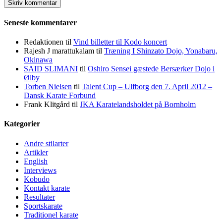
Seneste kommentarer
Redaktionen
til
Vind billetter til Kodo koncert
Rajesh J marattukalam
til
Træning I Shinzato Dojo, Yonabaru,
Okinawa
SAID SLIMANI
til
Oshiro Sensei gæstede Bersærker Dojo i
Ølby
Torben Nielsen
til
Talent Cup – Ulfborg den 7. April 2012 –
Dansk Karate Forbund
Frank Klitgård
til
JKA Karatelandsholdet på Bornholm
Kategorier
Andre stilarter
Artikler
English
Interviews
Kobudo
Kontakt karate
Resultater
Sportskarate
Traditionel karate