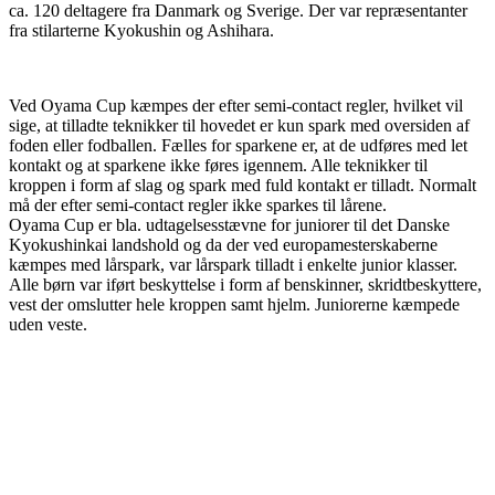
ca. 120 deltagere fra Danmark og Sverige. Der var repræsentanter
fra stilarterne Kyokushin og Ashihara.
Ved Oyama Cup kæmpes der efter semi-contact regler, hvilket vil
sige, at tilladte teknikker til hovedet er kun spark med oversiden af
foden eller fodballen. Fælles for sparkene er, at de udføres med let
kontakt og at sparkene ikke føres igennem. Alle teknikker til
kroppen i form af slag og spark med fuld kontakt er tilladt. Normalt
må der efter semi-contact regler ikke sparkes til lårene.
Oyama Cup er bla. udtagelsesstævne for juniorer til det Danske
Kyokushinkai landshold og da der ved europamesterskaberne
kæmpes med lårspark, var lårspark tilladt i enkelte junior klasser.
Alle børn var iført beskyttelse i form af benskinner, skridtbeskyttere,
vest der omslutter hele kroppen samt hjelm. Juniorerne kæmpede
uden veste.