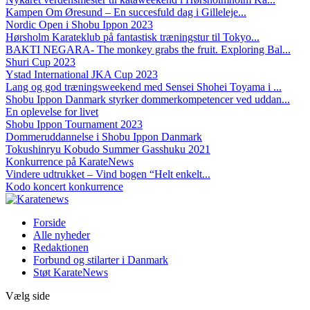
Kampen Om Øresund – En succesfuld dag i Gilleleje...
Nordic Open i Shobu Ippon 2023
Hørsholm Karateklub på fantastisk træningstur til Tokyo...
BAKTI NEGARA- The monkey grabs the fruit. Exploring Bal...
Shuri Cup 2023
Ystad International JKA Cup 2023
Lang og god træningsweekend med Sensei Shohei Toyama i ...
Shobu Ippon Danmark styrker dommerkompetencer ved uddan...
En oplevelse for livet
Shobu Ippon Tournament 2023
Dommeruddannelse i Shobu Ippon Danmark
Tokushinryu Kobudo Summer Gasshuku 2021
Konkurrence på KarateNews
Vindere udtrukket – Vind bogen “Helt enkelt...
Kodo koncert konkurrence
Forside
Alle nyheder
Redaktionen
Forbund og stilarter i Danmark
Støt KarateNews
Vælg side