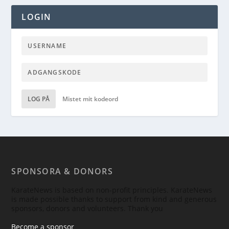
LOGIN
LOG PÅ
Mistet mit kodeord
SPONSORA & DONORS
KarateNews is based on non-profit principles. KarateNews
is made possible thanks to support from kind and generous
sponsors, donors and volunteers. Thank you
Become a sponsor