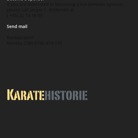
If you are interested in becoming a KarateNews sponsor,
please call Jesper F. Andersen at
( +45) 22 73 18 09
Send mail
Bankaccount:
Nordea 2580 0742-474-135