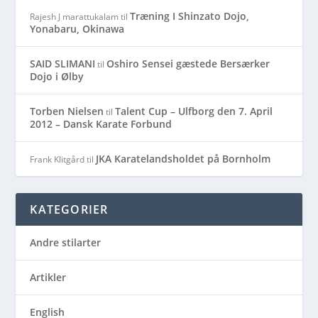
Træning I Shinzato Dojo,
Rajesh J marattukalam
til
Yonabaru, Okinawa
SAID SLIMANI
Oshiro Sensei gæstede Bersærker
til
Dojo i Ølby
Torben Nielsen
Talent Cup – Ulfborg den 7. April
til
2012 – Dansk Karate Forbund
JKA Karatelandsholdet på Bornholm
Frank Klitgård
til
KATEGORIER
Andre stilarter
Artikler
English