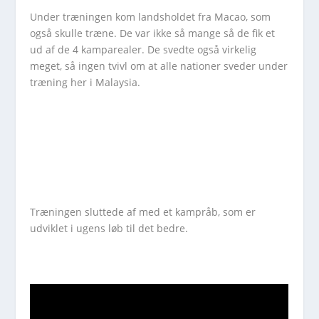
Under træningen kom landsholdet fra Macao, som
også skulle træne. De var ikke så mange så de fik et
ud af de 4 kamparealer. De svedte også virkelig
meget, så ingen tvivl om at alle nationer sveder under
træning her i Malaysia.
Træningen sluttede af med et kampråb, som er
udviklet i ugens løb til det bedre.