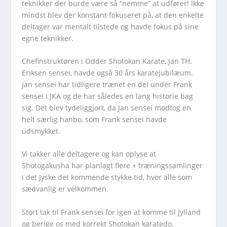
teknikker der burde være så “nemme” at udfører! Ikke
mindst blev der konstant fokuseret på, at den enkelte
deltager var mentalt tilstede og havde fokus på sine
egne teknikker.
Chefinstruktøren i Odder Shotokan Karate, Jan TH.
Eriksen sensei, havde også 30 års karatejubilæum.
Jan sensei har tidligere trænet en del under Frank
sensei i JKA og de har således en lang historie bag
sig. Det blev tydeliggjort, da Jan sensei modtog en
helt særlig hanbo, som Frank sensei havde
udsmykket.
Vi takker alle deltagere og kan oplyse at
Shotogakusha har planlagt flere + træningssamlinger
i det Jyske det kommende stykke tid, hvor alle som
sædvanlig er velkommen.
Stort tak til Frank sensei for igen at komme til Jylland
og berige os med korrekt Shotokan karatedo.