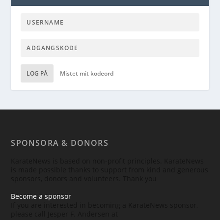
LOG PÅ
Mistet mit kodeord
SPONSORA & DONORS
KarateNews is based on non-profit principles. KarateNews
is made possible thanks to support from kind and generous
sponsors, donors and volunteers. Thank you
Become a sponsor
If you are interested in becoming a KarateNews sponsor,
please call Jesper F. Andersen at