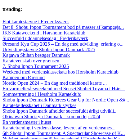
trending:
Flot karatestævne i Frederiksværk
Det 8. Shobu Ippon Tournament bød på masser af kampgejs...
JKS Kataweekend i Hørsholm Karateklub
Succesfuld uddannelsesdag i Frederiksværk
Øresund Kyu Cup 2025 – En dag med udvikling, erfaring o...
Udviklingsstævne Shobu Ippon Danmark 2025
Kagawa Shihan besøger Danmark
Karatevenskab over grænsen
7. Shobu Ippon Tournament 2025
Weekend med verdensklassekata hos Hørsholm Karateklub
Kampen om Øresund
Nordic Open 2024 – En dag med traditionel karate ...
En varm efterårsweekend med Sensei Shohei Toyama i Hørs...
Sommertræning i Hørsholm Karateklub:
Shobu Ippon Denmark Referees Gear Up for Nordic Open &#...
Karatefællesskabet i Danmark styrkes
Shobu Ippon Danmark afholder succesfuldt årligt udvikli...
Okinawan Shuri-ryu Danmark – sommerlejr 2024
En verdensmester i huset
Karatetræning i verdensklasse, leveret af en verdensmes...
6th Shobu Ippon Tournament: A Spectacular Showcase of K...
Nykåret verdensmester til kataweekend i Hørsholmholm Ka...