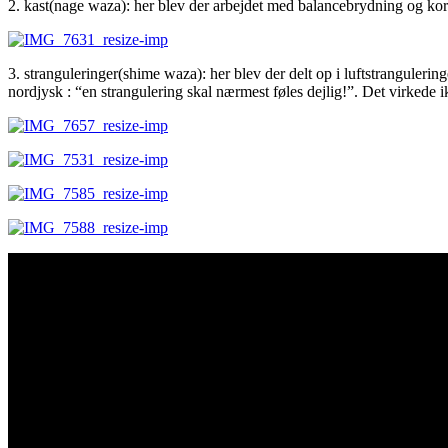
2. kast(nage waza): her blev der arbejdet med balancebrydning og korre
3. stranguleringer(shime waza): her blev der delt op i luftstranguler
nordjysk : “en strangulering skal nærmest føles dejlig!”. Det virkede i