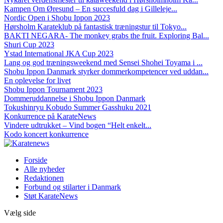
Kampen Om Øresund – En succesfuld dag i Gilleleje...
Nordic Open i Shobu Ippon 2023
Hørsholm Karateklub på fantastisk træningstur til Tokyo...
BAKTI NEGARA- The monkey grabs the fruit. Exploring Bal...
Shuri Cup 2023
Ystad International JKA Cup 2023
Lang og god træningsweekend med Sensei Shohei Toyama i ...
Shobu Ippon Danmark styrker dommerkompetencer ved uddan...
En oplevelse for livet
Shobu Ippon Tournament 2023
Dommeruddannelse i Shobu Ippon Danmark
Tokushinryu Kobudo Summer Gasshuku 2021
Konkurrence på KarateNews
Vindere udtrukket – Vind bogen “Helt enkelt...
Kodo koncert konkurrence
Forside
Alle nyheder
Redaktionen
Forbund og stilarter i Danmark
Støt KarateNews
Vælg side