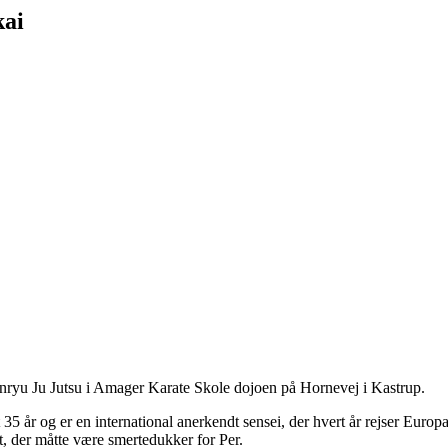
kai
inryu Ju Jutsu i Amager Karate Skole dojoen på Hornevej i Kastrup.
rt 35 år og er en international anerkendt sensei, der hvert år rejser Euro
, der måtte være smertedukker for Per.