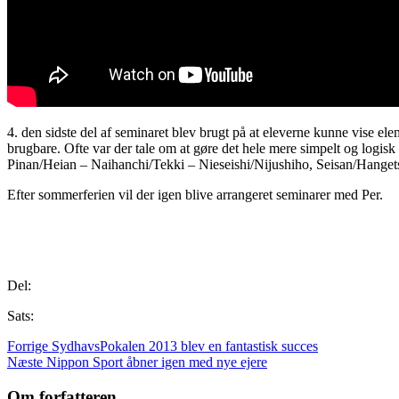
4. den sidste del af seminaret blev brugt på at eleverne kunne vise el
brugbare. Ofte var der tale om at gøre det hele mere simpelt og logisk 
Pinan/Heian – Naihanchi/Tekki – Nieseishi/Nijushiho, Seisan/Hangets
Efter sommerferien vil der igen blive arrangeret seminarer med P
Del:
Sats:
Forrige
SydhavsPokalen 2013 blev en fantastisk succes
Næste
Nippon Sport åbner igen med nye ejere
Om forfatteren