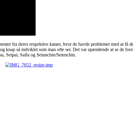
ementer fra deres respektive kataer, hvor de havde problemer med at få d
og knap så indviklet som man ofte ser. Det var spændende at se de forske
u, Seipai, Saifa og Seiunchin/Seienchin.
er.