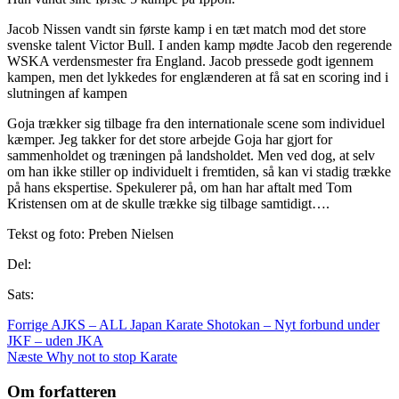
Jacob Nissen vandt sin første kamp i en tæt match mod det store
svenske talent Victor Bull. I anden kamp mødte Jacob den regerende
WSKA verdensmester fra England. Jacob pressede godt igennem
kampen, men det lykkedes for englænderen at få sat en scoring ind i
slutningen af kampen
Goja trækker sig tilbage fra den internationale scene som individuel
kæmper. Jeg takker for det store arbejde Goja har gjort for
sammenholdet og træningen på landsholdet. Men ved dog, at selv
om han ikke stiller op individuelt i fremtiden, så kan vi stadig trække
på hans ekspertise. Spekulerer på, om han har aftalt med Tom
Kristensen om at de skulle trække sig tilbage samtidigt….
Tekst og foto: Preben Nielsen
Del:
Sats:
Forrige
AJKS – ALL Japan Karate Shotokan – Nyt forbund under
JKF – uden JKA
Næste
Why not to stop Karate
Om forfatteren