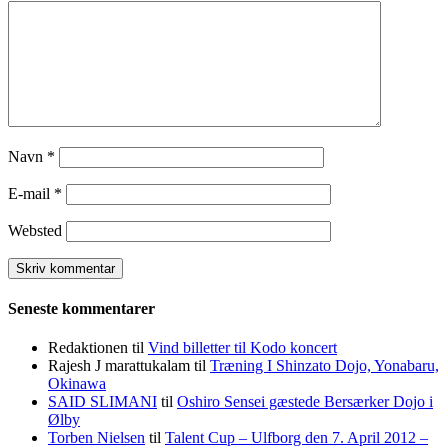
Navn
*
E-mail
*
Websted
Seneste kommentarer
Redaktionen
til
Vind billetter til Kodo koncert
Rajesh J marattukalam
til
Træning I Shinzato Dojo, Yonabaru,
Okinawa
SAID SLIMANI
til
Oshiro Sensei gæstede Bersærker Dojo i
Ølby
Torben Nielsen
til
Talent Cup – Ulfborg den 7. April 2012 –