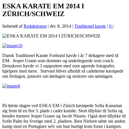
ESKA KARATE EM 2014 I
ZÜRICH/SCHWEIZ
Indsendt af
Redaktionen
|
dec 8, 2014
|
Traditionel karate
|
0
|
Dansk Traditionel Karate Forbund havde i år 7 deltagere med til
EM. Jesper Grann som dommer og undertegnede som coach.
Derudover havde vi 3 supportere med som agerede fotografer,
hjælpere med mere. Stævnet bliver afholdt så cadetterne kæmpede
om fredagen, juniorer om lørdagen og seniorer om søndagen.
På første dagen ved ESKA EM i Zürich kæmpede Sofia Kanamat
sig frem til en flot 3. plads i cadet kumite. Stort tillykke til Sofia og
hendes trænere Jesper Grann og Jacob Nissen. Også stort tillykke til
Sofie Palm fra Sverige med 2. pladsen. Iben Nielsen tabte sin anden
kamp mod en Portugiser selv om hun hurtigt kom foran i kampen.