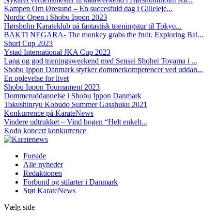
Kampen Om Øresund – En succesfuld dag i Gilleleje...
Nordic Open i Shobu Ippon 2023
Hørsholm Karateklub på fantastisk træningstur til Tokyo...
BAKTI NEGARA- The monkey grabs the fruit. Exploring Bal...
Shuri Cup 2023
Ystad International JKA Cup 2023
Lang og god træningsweekend med Sensei Shohei Toyama i ...
Shobu Ippon Danmark styrker dommerkompetencer ved uddan...
En oplevelse for livet
Shobu Ippon Tournament 2023
Dommeruddannelse i Shobu Ippon Danmark
Tokushinryu Kobudo Summer Gasshuku 2021
Konkurrence på KarateNews
Vindere udtrukket – Vind bogen “Helt enkelt...
Kodo koncert konkurrence
Forside
Alle nyheder
Redaktionen
Forbund og stilarter i Danmark
Støt KarateNews
Vælg side