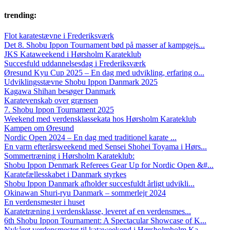
trending:
Flot karatestævne i Frederiksværk
Det 8. Shobu Ippon Tournament bød på masser af kampgejs...
JKS Kataweekend i Hørsholm Karateklub
Succesfuld uddannelsesdag i Frederiksværk
Øresund Kyu Cup 2025 – En dag med udvikling, erfaring o...
Udviklingsstævne Shobu Ippon Danmark 2025
Kagawa Shihan besøger Danmark
Karatevenskab over grænsen
7. Shobu Ippon Tournament 2025
Weekend med verdensklassekata hos Hørsholm Karateklub
Kampen om Øresund
Nordic Open 2024 – En dag med traditionel karate ...
En varm efterårsweekend med Sensei Shohei Toyama i Hørs...
Sommertræning i Hørsholm Karateklub:
Shobu Ippon Denmark Referees Gear Up for Nordic Open &#...
Karatefællesskabet i Danmark styrkes
Shobu Ippon Danmark afholder succesfuldt årligt udvikli...
Okinawan Shuri-ryu Danmark – sommerlejr 2024
En verdensmester i huset
Karatetræning i verdensklasse, leveret af en verdensmes...
6th Shobu Ippon Tournament: A Spectacular Showcase of K...
Nykåret verdensmester til kataweekend i Hørsholmholm Ka...