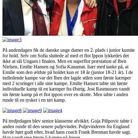
På andendagen fik de danske unge damer en 2. plads i junior kumite
for hold. Selv om Sofia sluttede af med et flot Ippon lykkedes det
ikke at slå Ungarn i finalen. Men en superflot præstation af Iben
Nielsen, Emilie Hansen og Sofia Kanamat. Især med tanke på, at
Emilie som den ældste på holdet kun er 18 år (junior 18-21 år). I de
indledende kampe var det Iben der lagde stilen som første kæmper
med 2 scoringer i alle sine kampe. Emilie Hansen tabte sin første
individuelle kamp til en kæmper fra Østrig. Jost Rasmussen vandt
sin første kamp på et flot ippon over en skotte. Men tabte i anden
runde til en tysker i en tæt kamp.
På tredjedagen blev senior klasserne afviklet. Goja Pilipovic tabte i
anden runde til den senere puljevinder. Puljevinderen fra England
havde hørt godt efter, hvad hans coach Frank Brennan havde sagt.
Han vandt sine første 5 kampe på Ippon.