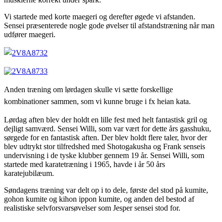
Vi startede med korte maegeri og derefter øgede vi afstanden.
Sensei præsenterede nogle gode øvelser til afstandstræning når man
udfører maegeri.
Anden træning om lørdagen skulle vi sætte forskellige
kombinationer sammen, som vi kunne bruge i fx heian kata.
Lørdag aften blev der holdt en lille fest med helt fantastisk gril og
dejligt samværd. Sensei Willi, som var vært for dette års gasshuku,
sørgede for en fantastisk aften. Der blev holdt flere taler, hvor der
blev udtrykt stor tilfredshed med Shotogakusha og Frank senseis
undervisning i de tyske klubber gennem 19 år. Sensei Willi, som
startede med karatetræning i 1965, havde i år 50 års
karatejubilæum.
Søndagens træning var delt op i to dele, første del stod på kumite,
gohon kumite og kihon ippon kumite, og anden del bestod af
realistiske selvforsvarsøvelser som Jesper sensei stod for.