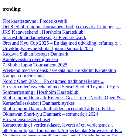
trending:
Flot karatestævne i Frederiksværk
Det 8. Shobu Ippon Tournament bød på masser af kampgejs...
JKS Kataweekend i Hørsholm Karateklub
Succesfuld uddannelsesdag i Frederiksværk
Øresund Kyu Cup 2025 – En dag med udvikling, erfaring o...
Udviklingsstævne Shobu Ippon Danmark 2025
Kagawa Shihan besøger Danmark
Karatevenskab over grænsen
7. Shobu Ippon Tournament 2025
Weekend med verdensklassekata hos Hørsholm Karateklub
Kampen om Øresund
Nordic Open 2024 – En dag med traditionel karate ...
En varm efterårsweekend med Sensei Shohei Toyama i Hørs...
Sommertræning i Hørsholm Karateklub:
Shobu Ippon Denmark Referees Gear Up for Nordic Open &#...
Karatefællesskabet i Danmark styrkes
Shobu Ippon Danmark afholder succesfuldt årligt udvikli...
Okinawan Shuri-ryu Danmark – sommerlejr 2024
En verdensmester i huset
Karatetræning i verdensklasse, leveret af en verdensmes...
6th Shobu Ippon Tournament: A Spectacular Showcase of K...
Nykåret verdensmester til kataweekend i Hørsholmholm Ka...