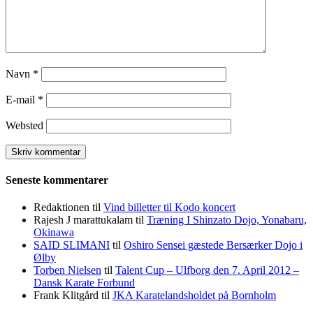
Navn
*
E-mail
*
Websted
Seneste kommentarer
Redaktionen
til
Vind billetter til Kodo koncert
Rajesh J marattukalam
til
Træning I Shinzato Dojo, Yonabaru,
Okinawa
SAID SLIMANI
til
Oshiro Sensei gæstede Bersærker Dojo i
Ølby
Torben Nielsen
til
Talent Cup – Ulfborg den 7. April 2012 –
Dansk Karate Forbund
Frank Klitgård
til
JKA Karatelandsholdet på Bornholm