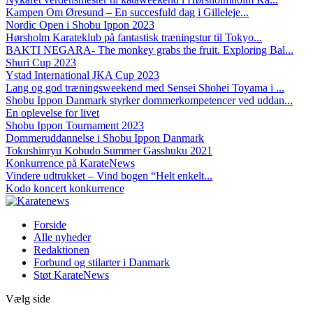
Kampen Om Øresund – En succesfuld dag i Gilleleje...
Nordic Open i Shobu Ippon 2023
Hørsholm Karateklub på fantastisk træningstur til Tokyo...
BAKTI NEGARA- The monkey grabs the fruit. Exploring Bal...
Shuri Cup 2023
Ystad International JKA Cup 2023
Lang og god træningsweekend med Sensei Shohei Toyama i ...
Shobu Ippon Danmark styrker dommerkompetencer ved uddan...
En oplevelse for livet
Shobu Ippon Tournament 2023
Dommeruddannelse i Shobu Ippon Danmark
Tokushinryu Kobudo Summer Gasshuku 2021
Konkurrence på KarateNews
Vindere udtrukket – Vind bogen “Helt enkelt...
Kodo koncert konkurrence
Forside
Alle nyheder
Redaktionen
Forbund og stilarter i Danmark
Støt KarateNews
Vælg side