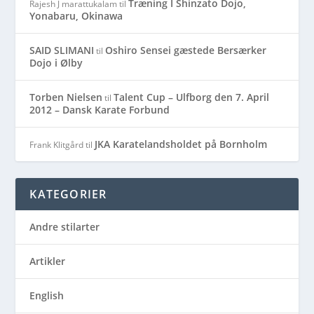
Træning I Shinzato Dojo,
Rajesh J marattukalam
til
Yonabaru, Okinawa
SAID SLIMANI
Oshiro Sensei gæstede Bersærker
til
Dojo i Ølby
Torben Nielsen
Talent Cup – Ulfborg den 7. April
til
2012 – Dansk Karate Forbund
JKA Karatelandsholdet på Bornholm
Frank Klitgård
til
KATEGORIER
Andre stilarter
Artikler
English