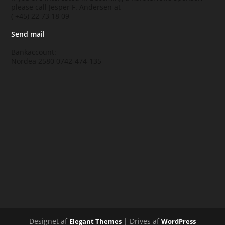
please call Jesper F. Andersen at
( +45) 22 73 18 09
Send mail
Bankaccount:
Nordea 2580 0742-474-135
Designet af
| Drives af
Elegant Themes
WordPress