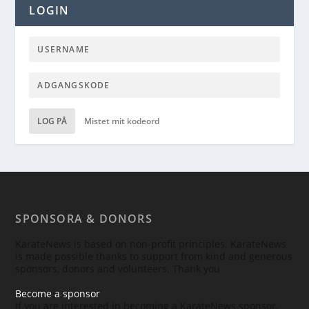
LOGIN
LOG PÅ
Mistet mit kodeord
SPONSORA & DONORS
KarateNews is based on non-profit principles. KarateNews
is made possible thanks to support from kind and generous
sponsors, donors and volunteers. Thank you
Become a sponsor
If you are interested in becoming a KarateNews sponsor,