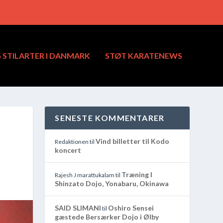
STILARTER I DANMARK
STØT KARATENEWS
SENESTE KOMMENTARER
Vind billetter til Kodo
Redaktionen
til
koncert
Træning I
Rajesh J marattukalam
til
Shinzato Dojo, Yonabaru, Okinawa
SAID SLIMANI
Oshiro Sensei
til
gæstede Bersærker Dojo i Ølby