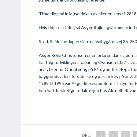
Tilmelding på info()seidokan.dk eller en sms til 281
Hvis tider er til det, vil Asger Røjle også komme in
Sted. Seidokan Japan Center, Valbygårdsvej 36, 25
Asger Røjle Christensen er en erfaren dansk journali
har fulgt udviklingen i Japan og Østasien i 35 år. De
analytiker for Orientering på P1 og andre DR-plat
baggrundsviden, forståelse og perspektiv på udvik
1989 til 1995 var Asger korrespondent i Tokyo for 
han haft forskellige redaktørjob hos Aktuelt, Ritza
DEL: