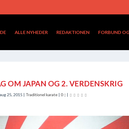
IDE
ALLE NYHEDER
REDAKTIONEN
FORBUND OG 
 OM JAPAN OG 2. VERDENSKRIG
aug 25, 2015
|
Traditionel karate
|
0
|