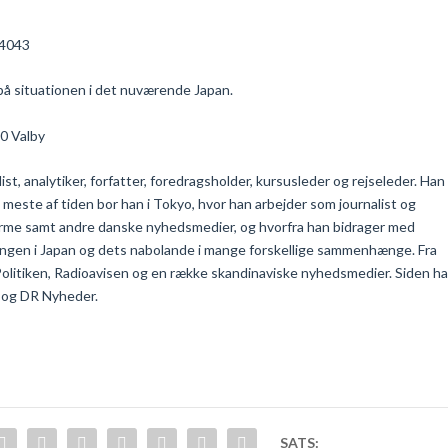
84043
d på situationen i det nuværende Japan.
00 Valby
st, analytiker, forfatter, foredragsholder, kursusleder og rejseleder. Han
t meste af tiden bor han i Tokyo, hvor han arbejder som journalist og
forme samt andre danske nyhedsmedier, og hvorfra han bidrager med
lingen i Japan og dets nabolande i mange forskellige sammenhænge. Fra
Politiken, Radioavisen og en række skandinaviske nyhedsmedier. Siden ha
u og DR Nyheder.
SATS: