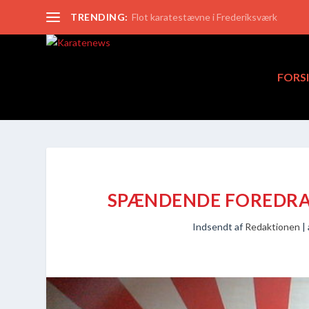
TRENDING:
Flot karatestævne i Frederiksværk
FORS
SPÆNDENDE FOREDRAG
Indsendt af
Redaktionen
|