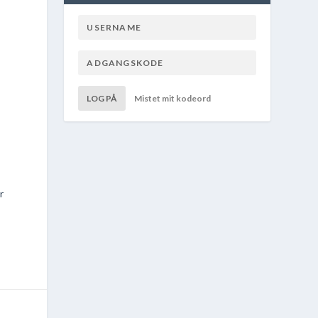
LOG PÅ
Mistet mit kodeord
r