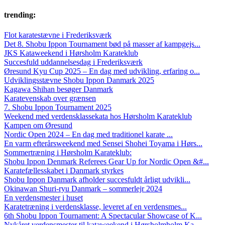
trending:
Flot karatestævne i Frederiksværk
Det 8. Shobu Ippon Tournament bød på masser af kampgejs...
JKS Kataweekend i Hørsholm Karateklub
Succesfuld uddannelsesdag i Frederiksværk
Øresund Kyu Cup 2025 – En dag med udvikling, erfaring o...
Udviklingsstævne Shobu Ippon Danmark 2025
Kagawa Shihan besøger Danmark
Karatevenskab over grænsen
7. Shobu Ippon Tournament 2025
Weekend med verdensklassekata hos Hørsholm Karateklub
Kampen om Øresund
Nordic Open 2024 – En dag med traditionel karate ...
En varm efterårsweekend med Sensei Shohei Toyama i Hørs...
Sommertræning i Hørsholm Karateklub:
Shobu Ippon Denmark Referees Gear Up for Nordic Open &#...
Karatefællesskabet i Danmark styrkes
Shobu Ippon Danmark afholder succesfuldt årligt udvikli...
Okinawan Shuri-ryu Danmark – sommerlejr 2024
En verdensmester i huset
Karatetræning i verdensklasse, leveret af en verdensmes...
6th Shobu Ippon Tournament: A Spectacular Showcase of K...
Nykåret verdensmester til kataweekend i Hørsholmholm Ka...