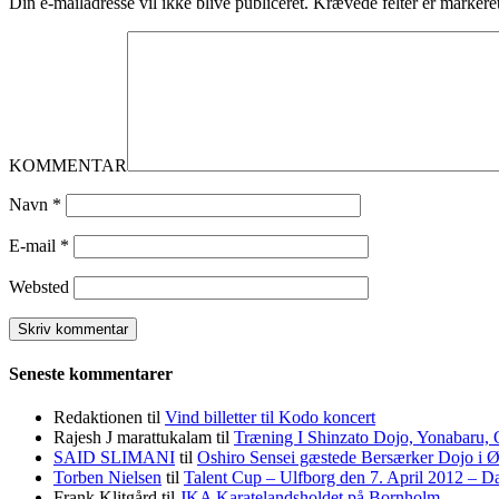
Din e-mailadresse vil ikke blive publiceret.
Krævede felter er marker
KOMMENTAR
Navn
*
E-mail
*
Websted
Seneste kommentarer
Redaktionen
til
Vind billetter til Kodo koncert
Rajesh J marattukalam
til
Træning I Shinzato Dojo, Yonabaru,
SAID SLIMANI
til
Oshiro Sensei gæstede Bersærker Dojo i 
Torben Nielsen
til
Talent Cup – Ulfborg den 7. April 2012 – 
Frank Klitgård
til
JKA Karatelandsholdet på Bornholm