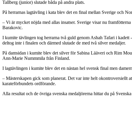
Tallberg (junior) slutade båda på andra plats.
På herrarnas lagtävling i kata blev det en final mellan Sverige och No
– Vi är mycket nöjda med allas insatser. Sverige visar nu framföttern
Barakovic.
I kumite tävlingen tog herrarna två guld genom Ashah Tafari i kadett 
deltog inte i finalen och därmed slutade de med två silver medaljer.
På damsidan i kumite blev det silver för Sabina Lääveri och Rim Mour
Ann-Marie Nummmila från Finland.
I lagtävlingen i kumite blev det en nästan hel svensk final men dame
– Mästerskapen gick som planerat. Det var inte helt okontroversiellt a
karateförbundets ordförande.
Alla resultat och de övriga svenska medaljörerna hittar du på Svensk