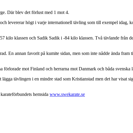
rge. Där blev det förlust med 1 mot 4.
a och levererar högt i varje internationell tävling som till exempel id
-57 kilo klassen och Sadik Sadik i -84 kilo klassen. Två tävlande från 
ad. En annan favorit på kumite sidan, men som inte nådde ända fram ti
rna förlorade mot Finland och herrarna mot Danmark och båda svenska l
tt lägga tävlingen i en mindre stad som Kristianstad men det har visat s
a karateförbundets hemsida
www.swekarate.se