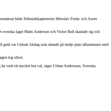
ag, konstaterar både förbundskaptenerna Miroslav Femic och Azem
det svenska laget Matts Anderson och Victor Bull skadade sig och
ll guld var Gülsah Akdag som slutade på tredje plats tillsammans med
agen tog silver.
ig ha varit ett mycket bra val, säger Urban Andersson, Svenska