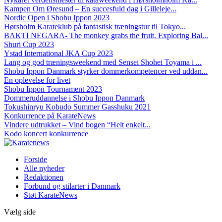
Kampen Om Øresund – En succesfuld dag i Gilleleje...
Nordic Open i Shobu Ippon 2023
Hørsholm Karateklub på fantastisk træningstur til Tokyo...
BAKTI NEGARA- The monkey grabs the fruit. Exploring Bal...
Shuri Cup 2023
Ystad International JKA Cup 2023
Lang og god træningsweekend med Sensei Shohei Toyama i ...
Shobu Ippon Danmark styrker dommerkompetencer ved uddan...
En oplevelse for livet
Shobu Ippon Tournament 2023
Dommeruddannelse i Shobu Ippon Danmark
Tokushinryu Kobudo Summer Gasshuku 2021
Konkurrence på KarateNews
Vindere udtrukket – Vind bogen “Helt enkelt...
Kodo koncert konkurrence
Forside
Alle nyheder
Redaktionen
Forbund og stilarter i Danmark
Støt KarateNews
Vælg side