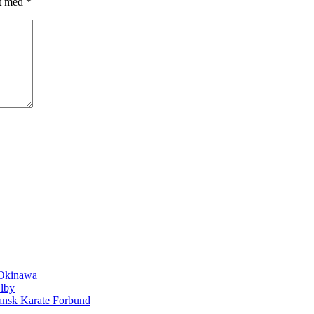
et med
*
 Okinawa
Ølby
Dansk Karate Forbund