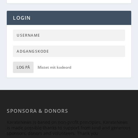
LOGIN
LOG PÅ
Mistet mit kodeord
SPONSORA & DONORS
KarateNews is based on non-profit principles. KarateNews
is made possible thanks to support from kind and generous
sponsors, donors and volunteers. Thank you