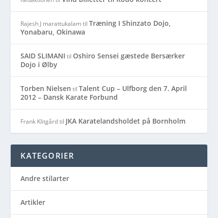
Træning I Shinzato Dojo,
Rajesh J marattukalam
til
Yonabaru, Okinawa
SAID SLIMANI
Oshiro Sensei gæstede Bersærker
til
Dojo i Ølby
Torben Nielsen
Talent Cup – Ulfborg den 7. April
til
2012 – Dansk Karate Forbund
JKA Karatelandsholdet på Bornholm
Frank Klitgård
til
KATEGORIER
Andre stilarter
Artikler