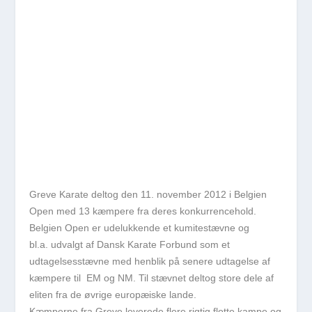
Greve Karate deltog den 11. november 2012 i Belgien
Open med 13 kæmpere fra deres konkurrencehold.
Belgien Open er udelukkende et kumitestævne og
bl.a. udvalgt af Dansk Karate Forbund som et
udtagelsesstævne med henblik på senere udtagelse af
kæmpere til EM og NM. Til stævnet deltog store dele af
eliten fra de øvrige europæiske lande.
Kæmperne fra Greve leverede flere rigtig flotte kampe og