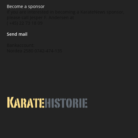
Become a sponsor
If you are interested in becoming a KarateNews sponsor,
please call Jesper F. Andersen at
( +45) 22 73 18 09
Send mail
Bankaccount:
Nordea 2580 0742-474-135