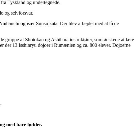
 fra Tyskland og undertegnede.
o og selvforsvar.
Naihanchi og især Sunsu kata. Der blev arbejdet med at få de
lle gruppe af Shotokan og Ashihara instruktører, som ønskede at lære
er der 13 Isshinryu dojoer i Rumænien og ca. 800 elever. Dojoerne
.
ing med bare fødder.