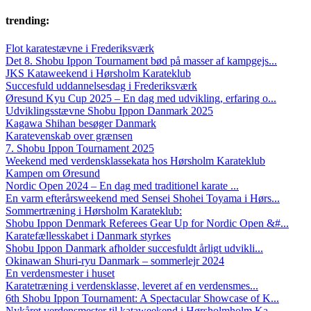
trending:
Flot karatestævne i Frederiksværk
Det 8. Shobu Ippon Tournament bød på masser af kampgejs...
JKS Kataweekend i Hørsholm Karateklub
Succesfuld uddannelsesdag i Frederiksværk
Øresund Kyu Cup 2025 – En dag med udvikling, erfaring o...
Udviklingsstævne Shobu Ippon Danmark 2025
Kagawa Shihan besøger Danmark
Karatevenskab over grænsen
7. Shobu Ippon Tournament 2025
Weekend med verdensklassekata hos Hørsholm Karateklub
Kampen om Øresund
Nordic Open 2024 – En dag med traditionel karate ...
En varm efterårsweekend med Sensei Shohei Toyama i Hørs...
Sommertræning i Hørsholm Karateklub:
Shobu Ippon Denmark Referees Gear Up for Nordic Open &#...
Karatefællesskabet i Danmark styrkes
Shobu Ippon Danmark afholder succesfuldt årligt udvikli...
Okinawan Shuri-ryu Danmark – sommerlejr 2024
En verdensmester i huset
Karatetræning i verdensklasse, leveret af en verdensmes...
6th Shobu Ippon Tournament: A Spectacular Showcase of K...
Nykåret verdensmester til kataweekend i Hørsholmholm Ka...