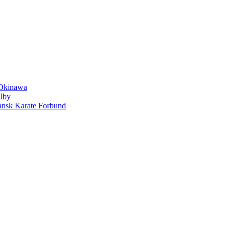
 Okinawa
Ølby
Dansk Karate Forbund