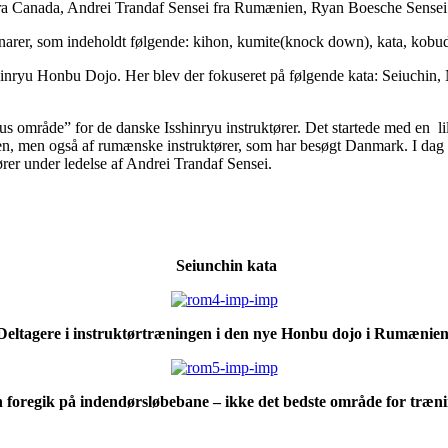
fra Canada, Andrei Trandaf Sensei fra Rumænien, Ryan Boesche Sensei
minarer, som indeholdt følgende: kihon, kumite(knock down), kata, kobud
inryu Honbu Dojo. Her blev der fokuseret på følgende kata: Seiuchin, 
us område” for de danske Isshinryu instruktører. Det startede med en li
ien, men også af rumænske instruktører, som har besøgt Danmark. I dag 
tører under ledelse af Andrei Trandaf Sensei.
Seiunchin kata
Deltagere i instruktørtræningen i den nye Honbu dojo i Rumænien
n foregik på indendørsløbebane – ikke det bedste område for træn