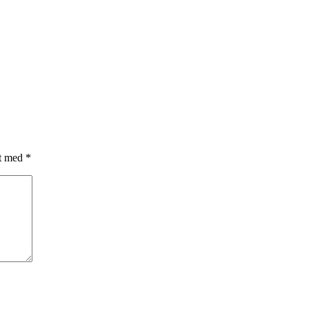
et med
*