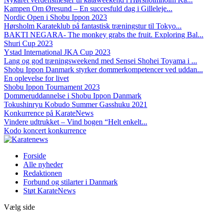
Kampen Om Øresund – En succesfuld dag i Gilleleje...
Nordic Open i Shobu Ippon 2023
Hørsholm Karateklub på fantastisk træningstur til Tokyo...
BAKTI NEGARA- The monkey grabs the fruit. Exploring Bal...
Shuri Cup 2023
Ystad International JKA Cup 2023
Lang og god træningsweekend med Sensei Shohei Toyama i ...
Shobu Ippon Danmark styrker dommerkompetencer ved uddan...
En oplevelse for livet
Shobu Ippon Tournament 2023
Dommeruddannelse i Shobu Ippon Danmark
Tokushinryu Kobudo Summer Gasshuku 2021
Konkurrence på KarateNews
Vindere udtrukket – Vind bogen “Helt enkelt...
Kodo koncert konkurrence
Forside
Alle nyheder
Redaktionen
Forbund og stilarter i Danmark
Støt KarateNews
Vælg side