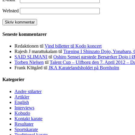
Websted
Seneste kommentarer
Redaktionen
til
Vind billetter til Kodo koncert
Rajesh J marattukalam
til
Træning I Shinzato Dojo, Yonabaru,
SAID SLIMANI
til
Oshiro Sensei gæstede Bersærker Dojo i 
Torben Nielsen
til
Talent Cup – Ulfborg den 7. April 2012 – 
Frank Klitgård
til
JKA Karatelandsholdet på Bornholm
Kategorier
Andre stilarter
Artikler
English
Interviews
Kobudo
Kontakt karate
Resultater
Sportskarate
Traditionel karate