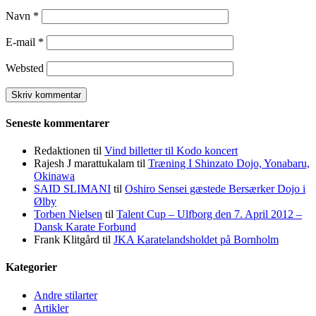
Navn
*
E-mail
*
Websted
Seneste kommentarer
Redaktionen
til
Vind billetter til Kodo koncert
Rajesh J marattukalam
til
Træning I Shinzato Dojo, Yonabaru,
Okinawa
SAID SLIMANI
til
Oshiro Sensei gæstede Bersærker Dojo i
Ølby
Torben Nielsen
til
Talent Cup – Ulfborg den 7. April 2012 –
Dansk Karate Forbund
Frank Klitgård
til
JKA Karatelandsholdet på Bornholm
Kategorier
Andre stilarter
Artikler