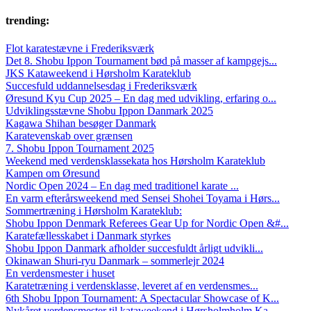
trending:
Flot karatestævne i Frederiksværk
Det 8. Shobu Ippon Tournament bød på masser af kampgejs...
JKS Kataweekend i Hørsholm Karateklub
Succesfuld uddannelsesdag i Frederiksværk
Øresund Kyu Cup 2025 – En dag med udvikling, erfaring o...
Udviklingsstævne Shobu Ippon Danmark 2025
Kagawa Shihan besøger Danmark
Karatevenskab over grænsen
7. Shobu Ippon Tournament 2025
Weekend med verdensklassekata hos Hørsholm Karateklub
Kampen om Øresund
Nordic Open 2024 – En dag med traditionel karate ...
En varm efterårsweekend med Sensei Shohei Toyama i Hørs...
Sommertræning i Hørsholm Karateklub:
Shobu Ippon Denmark Referees Gear Up for Nordic Open &#...
Karatefællesskabet i Danmark styrkes
Shobu Ippon Danmark afholder succesfuldt årligt udvikli...
Okinawan Shuri-ryu Danmark – sommerlejr 2024
En verdensmester i huset
Karatetræning i verdensklasse, leveret af en verdensmes...
6th Shobu Ippon Tournament: A Spectacular Showcase of K...
Nykåret verdensmester til kataweekend i Hørsholmholm Ka...