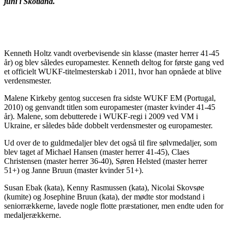
juni i Skotland.
Kenneth Holtz vandt overbevisende sin klasse (master herrer 41-45
år) og blev således europamester. Kenneth deltog for første gang ved
et officielt WUKF-titelmesterskab i 2011, hvor han opnåede at blive
verdensmester.
Malene Kirkeby gentog succesen fra sidste WUKF EM (Portugal,
2010) og genvandt titlen som europamester (master kvinder 41-45
år). Malene, som debutterede i WUKF-regi i 2009 ved VM i
Ukraine, er således både dobbelt verdensmester og europamester.
Ud over de to guldmedaljer blev det også til fire sølvmedaljer, som
blev taget af Michael Hansen (master herrer 41-45), Claes
Christensen (master herrer 36-40), Søren Helsted (master herrer
51+) og Janne Bruun (master kvinder 51+).
Susan Ebak (kata), Kenny Rasmussen (kata), Nicolai Skovsøe
(kumite) og Josephine Bruun (kata), der mødte stor modstand i
seniorrækkerne, lavede nogle flotte præstationer, men endte uden for
medaljerækkerne.