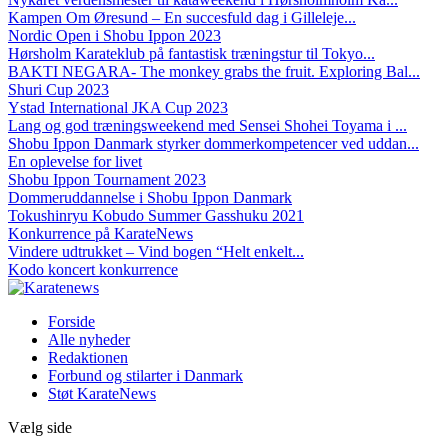
Kampen Om Øresund – En succesfuld dag i Gilleleje...
Nordic Open i Shobu Ippon 2023
Hørsholm Karateklub på fantastisk træningstur til Tokyo...
BAKTI NEGARA- The monkey grabs the fruit. Exploring Bal...
Shuri Cup 2023
Ystad International JKA Cup 2023
Lang og god træningsweekend med Sensei Shohei Toyama i ...
Shobu Ippon Danmark styrker dommerkompetencer ved uddan...
En oplevelse for livet
Shobu Ippon Tournament 2023
Dommeruddannelse i Shobu Ippon Danmark
Tokushinryu Kobudo Summer Gasshuku 2021
Konkurrence på KarateNews
Vindere udtrukket – Vind bogen “Helt enkelt...
Kodo koncert konkurrence
Forside
Alle nyheder
Redaktionen
Forbund og stilarter i Danmark
Støt KarateNews
Vælg side