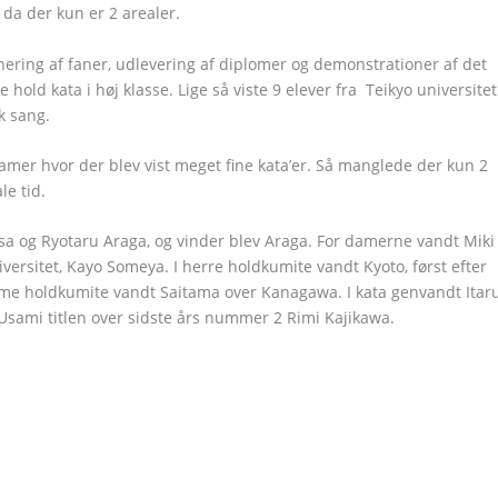
, da der kun er 2 arealer.
nering af faner, udlevering af diplomer og demonstrationer af det
old kata i høj klasse. Lige så viste 9 elever fra Teikyo universitet
k sang.
amer hvor der blev vist meget fine kata’er. Så manglede der kun 2
le tid.
a og Ryotaru Araga, og vinder blev Araga. For damerne vandt Miki
versitet, Kayo Someya. I herre holdkumite vandt Kyoto, først efter
dame holdkumite vandt Saitama over Kanagawa. I kata genvandt Itar
 Usami titlen over sidste års nummer 2 Rimi Kajikawa.