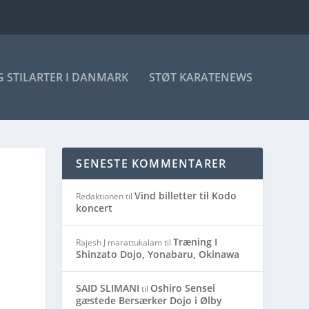
 STILARTER I DANMARK
STØT KARATENEWS
SENESTE KOMMENTARER
Vind billetter til Kodo
Redaktionen
til
koncert
Træning I
Rajesh J marattukalam
til
Shinzato Dojo, Yonabaru, Okinawa
SAID SLIMANI
Oshiro Sensei
til
gæstede Bersærker Dojo i Ølby