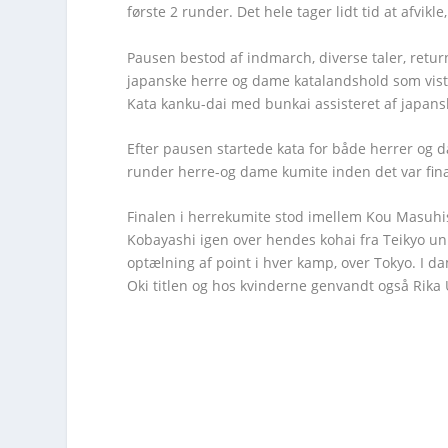
første 2 runder. Det hele tager lidt tid at afvikle
Pausen bestod af indmarch, diverse taler, retur
japanske herre og dame katalandshold som viste h
Kata kanku-dai med bunkai assisteret af japans
Efter pausen startede kata for både herrer og d
runder herre-og dame kumite inden det var fina
Finalen i herrekumite stod imellem Kou Masuhis
Kobayashi igen over hendes kohai fra Teikyo uni
optælning af point i hver kamp, over Tokyo. I 
Oki titlen og hos kvinderne genvandt også Rika