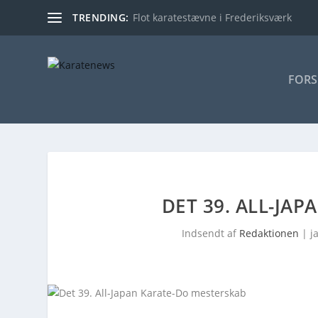
TRENDING:
Flot karatestævne i Frederiksværk
FORS
DET 39. ALL-JA
Indsendt af
Redaktionen
|
j