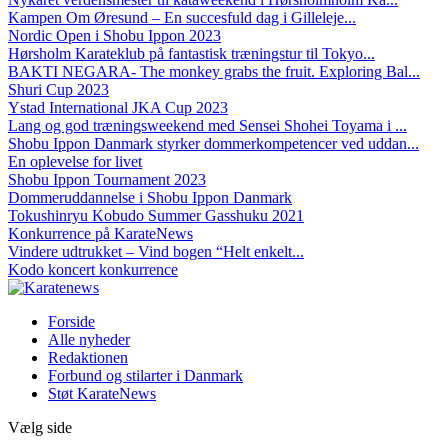
Kampen Om Øresund – En succesfuld dag i Gilleleje...
Nordic Open i Shobu Ippon 2023
Hørsholm Karateklub på fantastisk træningstur til Tokyo...
BAKTI NEGARA- The monkey grabs the fruit. Exploring Bal...
Shuri Cup 2023
Ystad International JKA Cup 2023
Lang og god træningsweekend med Sensei Shohei Toyama i ...
Shobu Ippon Danmark styrker dommerkompetencer ved uddan...
En oplevelse for livet
Shobu Ippon Tournament 2023
Dommeruddannelse i Shobu Ippon Danmark
Tokushinryu Kobudo Summer Gasshuku 2021
Konkurrence på KarateNews
Vindere udtrukket – Vind bogen “Helt enkelt...
Kodo koncert konkurrence
Forside
Alle nyheder
Redaktionen
Forbund og stilarter i Danmark
Støt KarateNews
Vælg side