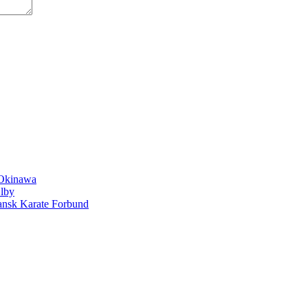
 Okinawa
Ølby
Dansk Karate Forbund