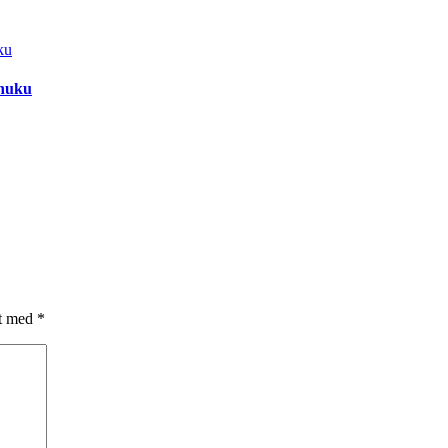
shuku
et med
*