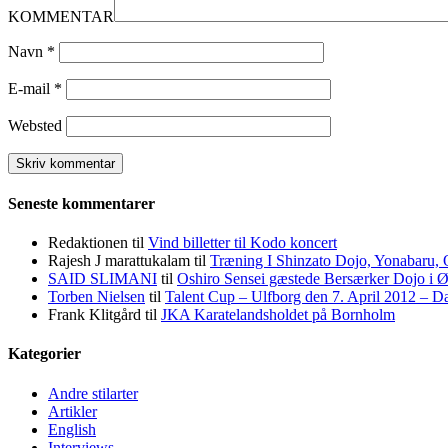
KOMMENTAR
Navn
*
E-mail
*
Websted
Seneste kommentarer
Redaktionen
til
Vind billetter til Kodo koncert
Rajesh J marattukalam
til
Træning I Shinzato Dojo, Yonabaru,
SAID SLIMANI
til
Oshiro Sensei gæstede Bersærker Dojo i 
Torben Nielsen
til
Talent Cup – Ulfborg den 7. April 2012 – 
Frank Klitgård
til
JKA Karatelandsholdet på Bornholm
Kategorier
Andre stilarter
Artikler
English
Interviews