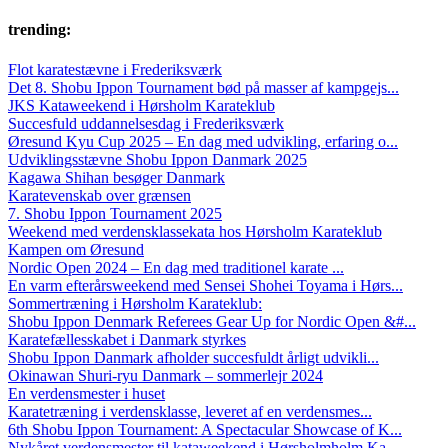
trending:
Flot karatestævne i Frederiksværk
Det 8. Shobu Ippon Tournament bød på masser af kampgejs...
JKS Kataweekend i Hørsholm Karateklub
Succesfuld uddannelsesdag i Frederiksværk
Øresund Kyu Cup 2025 – En dag med udvikling, erfaring o...
Udviklingsstævne Shobu Ippon Danmark 2025
Kagawa Shihan besøger Danmark
Karatevenskab over grænsen
7. Shobu Ippon Tournament 2025
Weekend med verdensklassekata hos Hørsholm Karateklub
Kampen om Øresund
Nordic Open 2024 – En dag med traditionel karate ...
En varm efterårsweekend med Sensei Shohei Toyama i Hørs...
Sommertræning i Hørsholm Karateklub:
Shobu Ippon Denmark Referees Gear Up for Nordic Open &#...
Karatefællesskabet i Danmark styrkes
Shobu Ippon Danmark afholder succesfuldt årligt udvikli...
Okinawan Shuri-ryu Danmark – sommerlejr 2024
En verdensmester i huset
Karatetræning i verdensklasse, leveret af en verdensmes...
6th Shobu Ippon Tournament: A Spectacular Showcase of K...
Nykåret verdensmester til kataweekend i Hørsholmholm Ka...