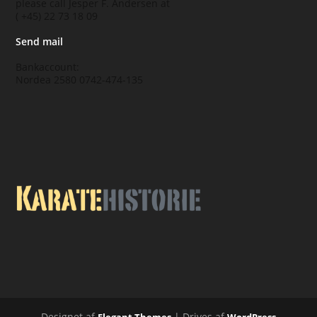
please call Jesper F. Andersen at
( +45) 22 73 18 09
Send mail
Bankaccount:
Nordea 2580 0742-474-135
Designet af
| Drives af