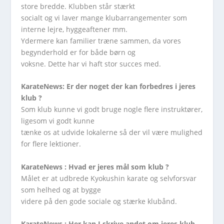
store bredde. Klubben står stærkt
socialt og vi laver mange klubarrangementer som
interne lejre, hyggeaftener mm.
Ydermere kan familier træne sammen, da vores
begynderhold er for både børn og
voksne. Dette har vi haft stor succes med.
KarateNews: Er der noget der kan forbedres i jeres
klub ?
Som klub kunne vi godt bruge nogle flere instruktører,
ligesom vi godt kunne
tænke os at udvide lokalerne så der vil være mulighed
for flere lektioner.
KarateNews : Hvad er jeres mål som klub ?
Målet er at udbrede Kyokushin karate og selvforsvar
som helhed og at bygge
videre på den gode sociale og stærke klubånd.
KarateNews : Her kan I skrive andet om jeres klub,