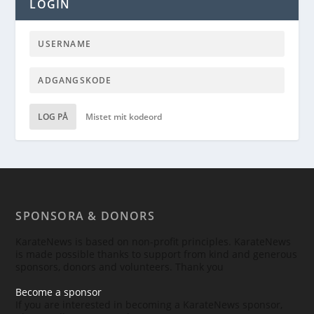
LOGIN
LOG PÅ
Mistet mit kodeord
SPONSORA & DONORS
KarateNews is based on non-profit principles. KarateNews
is made possible thanks to support from kind and generous
sponsors, donors and volunteers. Thank you
Become a sponsor
If you are interested in becoming a KarateNews sponsor,