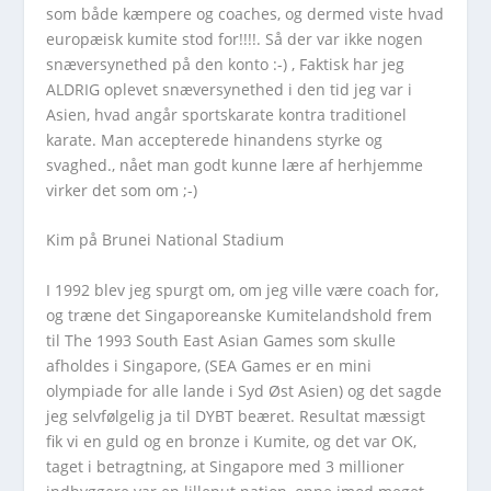
som både kæmpere og coaches, og dermed viste hvad
europæisk kumite stod for!!!!. Så der var ikke nogen
snæversynethed på den konto :-) , Faktisk har jeg
ALDRIG oplevet snæversynethed i den tid jeg var i
Asien, hvad angår sportskarate kontra traditionel
karate. Man accepterede hinandens styrke og
svaghed., nået man godt kunne lære af herhjemme
virker det som om ;-)
Kim på Brunei National Stadium
I 1992 blev jeg spurgt om, om jeg ville være coach for,
og træne det Singaporeanske Kumitelandshold frem
til The 1993 South East Asian Games som skulle
afholdes i Singapore, (SEA Games er en mini
olympiade for alle lande i Syd Øst Asien) og det sagde
jeg selvfølgelig ja til DYBT beæret. Resultat mæssigt
fik vi en guld og en bronze i Kumite, og det var OK,
taget i betragtning, at Singapore med 3 millioner