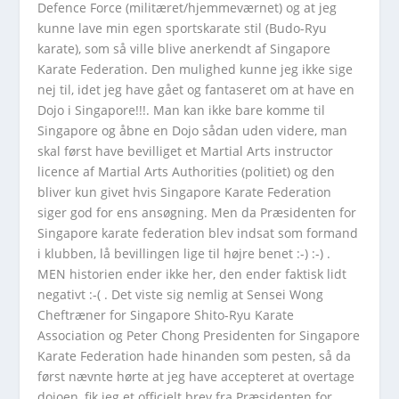
Defence Force (militæret/hjemmeværnet) og at jeg
kunne lave min egen sportskarate stil (Budo-Ryu
karate), som så ville blive anerkendt af Singapore
Karate Federation. Den mulighed kunne jeg ikke sige
nej til, idet jeg have gået og fantaseret om at have en
Dojo i Singapore!!!. Man kan ikke bare komme til
Singapore og åbne en Dojo sådan uden videre, man
skal først have bevilliget et Martial Arts instructor
licence af Martial Arts Authorities (politiet) og den
bliver kun givet hvis Singapore Karate Federation
siger god for ens ansøgning. Men da Præsidenten for
Singapore karate federation blev indsat som formand
i klubben, lå bevillingen lige til højre benet :-) :-) .
MEN historien ender ikke her, den ender faktisk lidt
negativt :-( . Det viste sig nemlig at Sensei Wong
Cheftræner for Singapore Shito-Ryu Karate
Association og Peter Chong Presidenten for Singapore
Karate Federation hade hinanden som pesten, så da
først nævnte hørte at jeg have accepteret at overtage
dojoen, fik jeg et officielt brev fra Præsidenten for