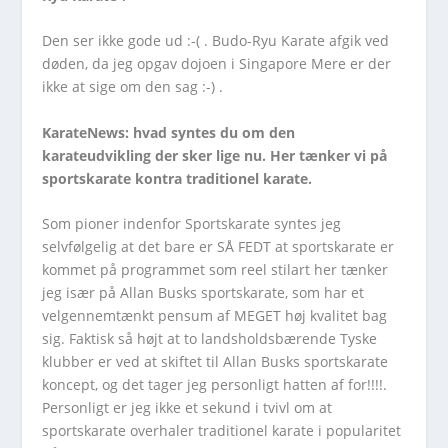
Den ser ikke gode ud :-( . Budo-Ryu Karate afgik ved
døden, da jeg opgav dojoen i Singapore Mere er der
ikke at sige om den sag :-) .
KarateNews: hvad syntes du om den
karateudvikling der sker lige nu. Her tænker vi på
sportskarate kontra traditionel karate.
Som pioner indenfor Sportskarate syntes jeg
selvfølgelig at det bare er SÅ FEDT at sportskarate er
kommet på programmet som reel stilart her tænker
jeg især på Allan Busks sportskarate, som har et
velgennemtænkt pensum af MEGET høj kvalitet bag
sig. Faktisk så højt at to landsholdsbærende Tyske
klubber er ved at skiftet til Allan Busks sportskarate
koncept, og det tager jeg personligt hatten af for!!!!.
Personligt er jeg ikke et sekund i tvivl om at
sportskarate overhaler traditionel karate i popularitet