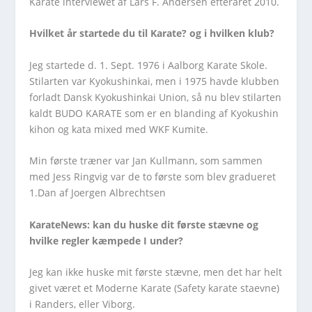
Karate interviewet af Lars F. Andersen efteråret 2010.
Hvilket år startede du til Karate? og i hvilken klub?
Jeg startede d. 1. Sept. 1976 i Aalborg Karate Skole.
Stilarten var Kyokushinkai, men i 1975 havde klubben
forladt Dansk Kyokushinkai Union, så nu blev stilarten
kaldt BUDO KARATE som er en blanding af Kyokushin
kihon og kata mixed med WKF Kumite.
Min første træner var Jan Kullmann, som sammen
med Jess Ringvig var de to første som blev gradueret
1.Dan af Joergen Albrechtsen
KarateNews:
kan du huske dit første stævne og
hvilke regler kæmpede I under?
Jeg kan ikke huske mit første stævne, men det har helt
givet været et Moderne Karate (Safety karate staevne)
i Randers, eller Viborg.