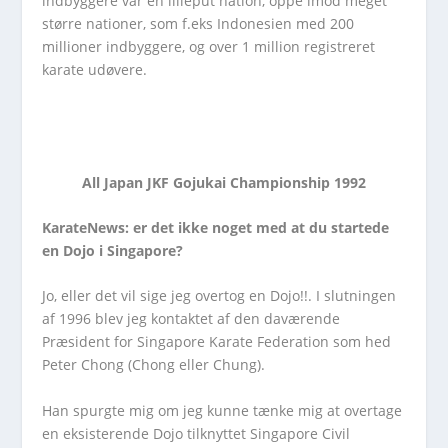
indbyggere var en lilleput nation, oppe imod meget
større nationer, som f.eks Indonesien med 200
millioner indbyggere, og over 1 million registreret
karate udøvere.
All Japan JKF Gojukai Championship 1992
KarateNews: er det ikke noget med at
du startede
en Dojo i Singapore?
Jo, eller det vil sige jeg overtog en Dojo!!. I slutningen
af 1996 blev jeg kontaktet af den daværende
Præsident for Singapore Karate Federation som hed
Peter Chong (Chong eller Chung).
Han spurgte mig om jeg kunne tænke mig at overtage
en eksisterende Dojo tilknyttet Singapore Civil