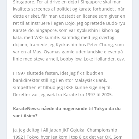
Singapore. For at drive en dojo i Singapore skal man
kvalitets screenes af politiet og karate forbundet . når
dette er sket, får man udstedt en license som giver en
ret til at instruere i egen Dojo. Jeg oprettede Budo-ryu
Karate-do, Singapore, som var Kyokushin i kihon og
kata, med WKF kumite. Samtidig med jeg overtog
dojoen, trænede jeg Kyokushin hos Peter Chung, som
var en af Mas. Oyamas gamle udenlandske elever,på
linie med steve arneil, bobby low, Loke Hollander, osv.
I 1997 sluttede festen, idet jeg fik tilbudt en
bankdirektør stilling i en stor Malaysisk Bank,
simpelthen et tilbud jeg IKKE kunne sige nej til.
Derefter var jeg væk fra Karate fra 1997 til 2005.
KarateNews: nåede du nogensinde til Tokyo da du
var i Asien?
Ja, Jeg deltog i All Japan JKF Gojukai Championship
1992 i Tokyo, hvor jeg kom i top 8 og det var OK. Som