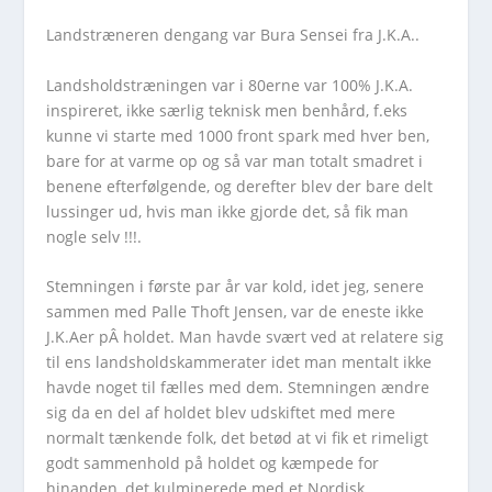
Landstræneren dengang var Bura Sensei fra J.K.A..
Landsholdstræningen var i 80erne var 100% J.K.A.
inspireret, ikke særlig teknisk men benhård, f.eks
kunne vi starte med 1000 front spark med hver ben,
bare for at varme op og så var man totalt smadret i
benene efterfølgende, og derefter blev der bare delt
lussinger ud, hvis man ikke gjorde det, så fik man
nogle selv !!!.
Stemningen i første par år var kold, idet jeg, senere
sammen med Palle Thoft Jensen, var de eneste ikke
J.K.Aer pÂ holdet. Man havde svært ved at relatere sig
til ens landsholdskammerater idet man mentalt ikke
havde noget til fælles med dem. Stemningen ændre
sig da en del af holdet blev udskiftet med mere
normalt tænkende folk, det betød at vi fik et rimeligt
godt sammenhold på holdet og kæmpede for
hinanden, det kulminerede med et Nordisk