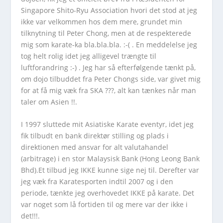
Singapore Shito-Ryu Association hvori det stod at jeg
ikke var velkommen hos dem mere, grundet min
tilknytning til Peter Chong, men at de respekterede
mig som karate-ka bla.bla.bla. :-( . En meddelelse jeg
tog helt rolig idet jeg alligevel trængte til
luftforandring :-) . Jeg har så efterfølgende tænkt på,
om dojo tilbuddet fra Peter Chongs side, var givet mig
for at få mig væk fra SKA ???, alt kan tænkes når man
taler om Asien !!.
I 1997 sluttede mit Asiatiske Karate eventyr, idet jeg
fik tilbudt en bank direktør stilling og plads i
direktionen med ansvar for alt valutahandel
(arbitrage) i en stor Malaysisk Bank (Hong Leong Bank
Bhd).Et tilbud jeg IKKE kunne sige nej til. Derefter var
jeg væk fra Karatesporten indtil 2007 og i den
periode, tænkte jeg overhovedet IKKE på karate. Det
var noget som lå fortiden til og mere var der ikke i
det!!!.