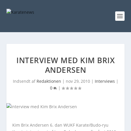
INTERVIEW MED KIM BRIX
ANDERSEN
Indsendt af
Redaktionen
|
nov 29, 2010
|
Interviews
|
0
|
Kim Brix Andersen 6. dan WUKF Karate/Budo-ryu