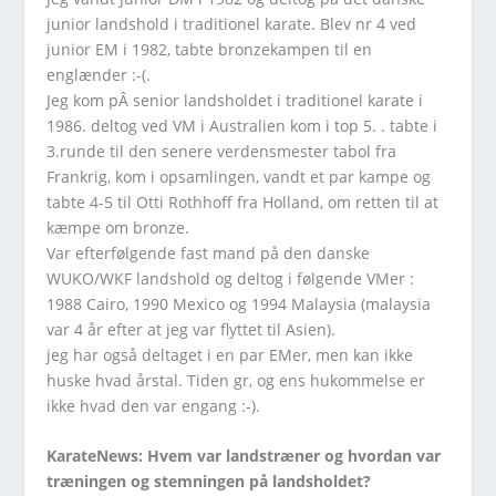
junior landshold i traditionel karate. Blev nr 4 ved
junior EM i 1982, tabte bronzekampen til en
englænder :-(.
Jeg kom pÂ senior landsholdet i traditionel karate i
1986. deltog ved VM i Australien kom i top 5. . tabte i
3.runde til den senere verdensmester tabol fra
Frankrig, kom i opsamlingen, vandt et par kampe og
tabte 4-5 til Otti Rothhoff fra Holland, om retten til at
kæmpe om bronze.
Var efterfølgende fast mand på den danske
WUKO/WKF landshold og deltog i følgende VMer :
1988 Cairo, 1990 Mexico og 1994 Malaysia (malaysia
var 4 år efter at jeg var flyttet til Asien).
jeg har også deltaget i en par EMer, men kan ikke
huske hvad årstal. Tiden gr, og ens hukommelse er
ikke hvad den var engang :-).
KarateNews:
Hvem var landstræner og hvordan var
træningen og stemningen på landsholdet?