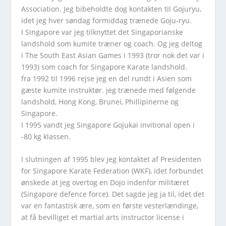
Association. Jeg bibeholdte dog kontakten til Gojuryu,
idet jeg hver søndag formiddag trænede Goju-ryu.
I Singapore var jeg tilknyttet det Singaporianske
landshold som kumite træner og coach. Og jeg deltog
i The South East Asian Games i 1993 (tror nok det var i
1993) som coach for Singapore Karate landshold.
fra 1992 til 1996 rejse jeg en del rundt i Asien som
gæste kumite instruktør. jeg trænede med følgende
landshold, Hong Kong, Brunei, Phillipinerne og
Singapore.
I 1995 vandt jeg Singapore Gojukai invitional open i
-80 kg klassen.
I slutningen af 1995 blev jeg kontaktet af Presidenten
for Singapore Karate Federation (WKF), idet forbundet
ønskede at jeg overtog en Dojo indenfor militæret
(Singapore defence force). Det sagde jeg ja til, idet det
var en fantastisk ære, som en første vesterlændinge,
at få bevilliget et martial arts instructor license i