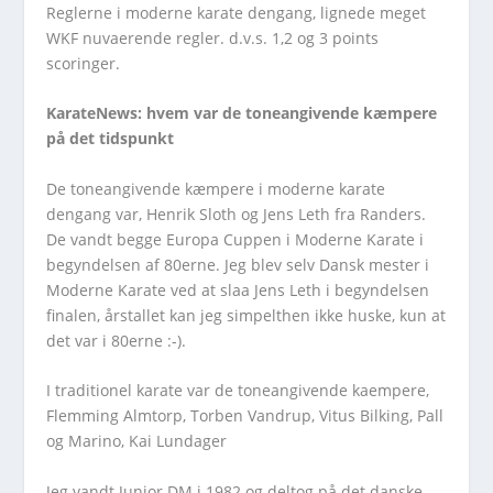
Reglerne i moderne karate dengang, lignede meget
WKF nuvaerende regler. d.v.s. 1,2 og 3 points
scoringer.
KarateNews:
hvem var de toneangivende kæmpere
på det tidspunkt
De toneangivende kæmpere i moderne karate
dengang var, Henrik Sloth og Jens Leth fra Randers.
De vandt begge Europa Cuppen i Moderne Karate i
begyndelsen af 80erne. Jeg blev selv Dansk mester i
Moderne Karate ved at slaa Jens Leth i begyndelsen
finalen, årstallet kan jeg simpelthen ikke huske, kun at
det var i 80erne :-).
I traditionel karate var de toneangivende kaempere,
Flemming Almtorp, Torben Vandrup, Vitus Bilking, Pall
og Marino, Kai Lundager
Jeg vandt Junior DM i 1982 og deltog på det danske