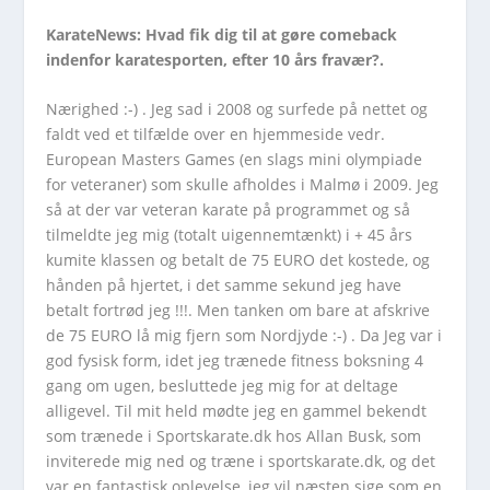
KarateNews: Hvad fik dig til at gøre comeback
indenfor karatesporten, efter 10 års fravær?.
Nærighed :-) . Jeg sad i 2008 og surfede på nettet og
faldt ved et tilfælde over en hjemmeside vedr.
European Masters Games (en slags mini olympiade
for veteraner) som skulle afholdes i Malmø i 2009. Jeg
så at der var veteran karate på programmet og så
tilmeldte jeg mig (totalt uigennemtænkt) i + 45 års
kumite klassen og betalt de 75 EURO det kostede, og
hånden på hjertet, i det samme sekund jeg have
betalt fortrød jeg !!!. Men tanken om bare at afskrive
de 75 EURO lå mig fjern som Nordjyde :-) . Da Jeg var i
god fysisk form, idet jeg trænede fitness boksning 4
gang om ugen, besluttede jeg mig for at deltage
alligevel. Til mit held mødte jeg en gammel bekendt
som trænede i Sportskarate.dk hos Allan Busk, som
inviterede mig ned og træne i sportskarate.dk, og det
var en fantastisk oplevelse, jeg vil næsten sige som en