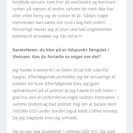
Selvfede senseis som tror de ved bedre og konstant
rynker på næsen af andre, selvom de reelt ikke har,
eller villet forny sig de sidste 30 år. Sådan nogle
mennesker kan sætte mit sind i kog helt vildt!!!.
Personligt mener jeg at man skal lad ungdommen
komme til at trække sig når tid er!!!.
KarateNews: du blev på et tidspunkt fængslet i
Vietnam. Kan du fortælle os noget om det?
Jeg havde investeret i et Steen brud lidt udenfor
Saigon. Efterfølgende anmeldte jeg de ansvarlige til
politiet for fusk. Efterfølgende blev jeg gjort
opmærksom på af politiet at jeg havde brudt loven i
god tro, ved at underskrive nogle lastbils kontrakter. I
samme åndedrag bad politiet mig om at betale dem
100,000 USD under bordet (også kaldt Coffee money).
Da jeg nægtede blev jeg anholdt.
Og nu var lige pludseligt 1 million USD !!!!!!. Og som