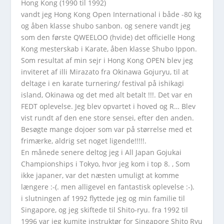
Hong Kong (1990 til 1992)
vandt jeg Hong Kong Open International i både -80 kg
og åben klasse shubo sanbon. og senere vandt jeg
som den første QWEELOO (hvide) det officielle Hong
Kong mesterskab i Karate, åben klasse Shubo Ippon.
Som resultat af min sejr i Hong Kong OPEN blev jeg
inviteret af illi Mirazato fra Okinawa Gojuryu, til at
deltage i en karate turnering/ festival på ishikagi
island, Okinawa og det med alt betalt !!!. Det var en
FEDT oplevelse. Jeg blev opvartet i hoved og R… Blev
vist rundt af den ene store sensei, efter den anden.
Besøgte mange dojoer som var på størrelse med et
frimærke, aldrig set noget ligende!!!!!.
En månede senere deltog jeg i All Japan Gojukai
Championships i Tokyo, hvor jeg kom i top 8. , Som
ikke japaner, var det næsten umuligt at komme
længere :-(. men alligevel en fantastisk oplevelse :-).
i slutningen af 1992 flyttede jeg og min familie til
Singapore, og jeg skiftede til Shito-ryu. fra 1992 til
1996 var jeg kumite instruktør for Singapore Shito Ryu