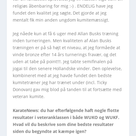
religiøs åbenbaring for mig :-) . ENDELIG have jeg
fundet den kvalitet jeg søgte, Det gjorde at jeg
mentalt fik min anden ungdom kumitemæssigt.
Jeg nåede kun at få 6 uger med Allan Busks træning
inden turneringen. Men kvaliteten af Alan Busks
træningen er på så højt et niveau, at jeg formåede at
vinde bronze efter 14 års turnerings fravær, og det
uden at tabe på point!!!. Jeg tabte semifinalen på
jogai til den senere Hollandske vinder. Den oplevelse,
kombineret med at jeg havde fundet den bedste
kumitetræner jeg har trænet under (incl. Ticky
Donovan) gav mig blod på tanden til at fortsætte med
veteran kumite.
KarateNews: du har efterfølgende haft nogle flotte
resultater i veteranklassen i både WUKO og WUKF.
Hvad vil du beskrive som dine bedste resultater
siden du begyndte at kæmpe igen?