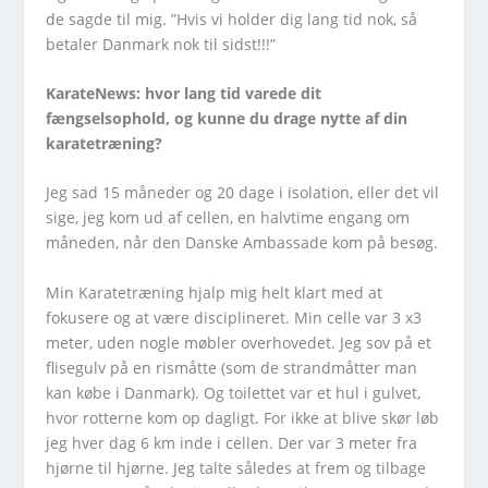
de sagde til mig. ”Hvis vi holder dig lang tid nok, så
betaler Danmark nok til sidst!!!”
KarateNews: hvor lang tid varede dit
fængselsophold, og kunne du drage nytte af din
karatetræning?
Jeg sad 15 måneder og 20 dage i isolation, eller det vil
sige, jeg kom ud af cellen, en halvtime engang om
måneden, når den Danske Ambassade kom på besøg.
Min Karatetræning hjalp mig helt klart med at
fokusere og at være disciplineret. Min celle var 3 x3
meter, uden nogle møbler overhovedet. Jeg sov på et
flisegulv på en rismåtte (som de strandmåtter man
kan købe i Danmark). Og toilettet var et hul i gulvet,
hvor rotterne kom op dagligt. For ikke at blive skør løb
jeg hver dag 6 km inde i cellen. Der var 3 meter fra
hjørne til hjørne. Jeg talte således at frem og tilbage