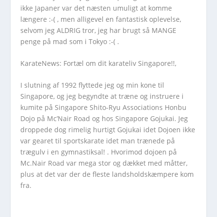
ikke Japaner var det næsten umuligt at komme
længere :-( , men alligevel en fantastisk oplevelse,
selvom jeg ALDRIG tror, jeg har brugt så MANGE
penge på mad som i Tokyo :-( .
KarateNews: Fortæl om dit karateliv Singapore!!,
I slutning af 1992 flyttede jeg og min kone til
Singapore, og jeg begyndte at træne og instruere i
kumite på Singapore Shito-Ryu Associations Honbu
Dojo på Mc’Nair Road og hos Singapore Gojukai. Jeg
droppede dog rimelig hurtigt Gojukai idet Dojoen ikke
var gearet til sportskarate idet man trænede på
trægulv i en gymnastiksal! . Hvorimod dojoen på
Mc.Nair Road var mega stor og dækket med måtter,
plus at det var der de fleste landsholdskæmpere kom
fra.