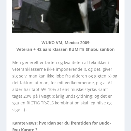
WUKO VM, Mexico 2009
Veteran + 42 aars klassen KUMITE Shobu sanbon
Men generelt er farten og kvaliteten af teknikker i
veteranklasserne ikke imponerende!!!, og det. giver
sig selv, man kan ikke løbe fra alderen og gigten :-) og
det faktum at man, for mit vedkommende, p.g.a. Af
alder har tabt 5%-10% af ens muskelstyrke, samt
taget 20% på i vægt (dårlig undskyldning) og det er
sgu en RIGTIG TRÆLS kombination skal jeg hilse og
sige :-( .
KarateNews: hvordan ser du fremtiden for Budo-
Ryu Karate ?