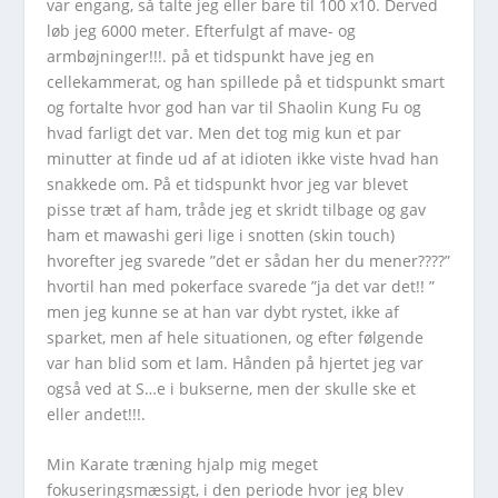
var engang, så talte jeg eller bare til 100 x10. Derved
løb jeg 6000 meter. Efterfulgt af mave- og
armbøjninger!!!. på et tidspunkt have jeg en
cellekammerat, og han spillede på et tidspunkt smart
og fortalte hvor god han var til Shaolin Kung Fu og
hvad farligt det var. Men det tog mig kun et par
minutter at finde ud af at idioten ikke viste hvad han
snakkede om. På et tidspunkt hvor jeg var blevet
pisse træt af ham, tråde jeg et skridt tilbage og gav
ham et mawashi geri lige i snotten (skin touch)
hvorefter jeg svarede ”det er sådan her du mener????”
hvortil han med pokerface svarede ”ja det var det!! ”
men jeg kunne se at han var dybt rystet, ikke af
sparket, men af hele situationen, og efter følgende
var han blid som et lam. Hånden på hjertet jeg var
også ved at S…e i bukserne, men der skulle ske et
eller andet!!!.
Min Karate træning hjalp mig meget
fokuseringsmæssigt, i den periode hvor jeg blev