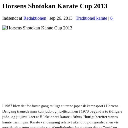
Horsens Shotokan Karate Cup 2013
Indsendt af
Redaktionen
|
sep 26, 2013
|
Traditionel karate
|
6
|
I 1967 blev det for første gang muligt at træne japansk kampsport i Horsens.
Dengang trænede man kun judo og jiu-jitsu, men i 1973 begyndte to tidligere
judo- og jiujitsu-kaer at få lektioner i karate i Århus. Hurtigt herefter startes
karate træningen. Karate var dengang relativt ukendt og omgærdet af en vis
mystik, så mange benyttede sig af muligheden for at træne denne ”nye” og