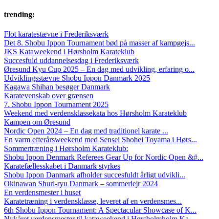
trending:
Flot karatestævne i Frederiksværk
Det 8. Shobu Ippon Tournament bød på masser af kampgejs...
JKS Kataweekend i Hørsholm Karateklub
Succesfuld uddannelsesdag i Frederiksværk
Øresund Kyu Cup 2025 – En dag med udvikling, erfaring o...
Udviklingsstævne Shobu Ippon Danmark 2025
Kagawa Shihan besøger Danmark
Karatevenskab over grænsen
7. Shobu Ippon Tournament 2025
Weekend med verdensklassekata hos Hørsholm Karateklub
Kampen om Øresund
Nordic Open 2024 – En dag med traditionel karate ...
En varm efterårsweekend med Sensei Shohei Toyama i Hørs...
Sommertræning i Hørsholm Karateklub:
Shobu Ippon Denmark Referees Gear Up for Nordic Open &#...
Karatefællesskabet i Danmark styrkes
Shobu Ippon Danmark afholder succesfuldt årligt udvikli...
Okinawan Shuri-ryu Danmark – sommerlejr 2024
En verdensmester i huset
Karatetræning i verdensklasse, leveret af en verdensmes...
6th Shobu Ippon Tournament: A Spectacular Showcase of K...
Nykåret verdensmester til kataweekend i Hørsholmholm Ka...