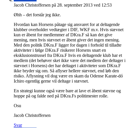
Jacob Christoffersen
på 28. september 2013 ved 12:53
Øhh – det forstår jeg ikke.
Hvordan kan Horsens påtage sig ansvaret for at deltagende
klubber overholder vedtægter i DIF, WKF m.v. Hvis stævnet
kun er åbent for medlemmer af DKra.F så kan det give
mening, men hvis stævnet er åbent giver det ingen mening.
Med den politik DKra.F ligger for dagen i forhold til tilladte
aktiviteter i følge DKra.F risikerer Horsens snart en
eksklusionstrussel fra DKra.F hvis en deltagende klub har et
medlem (det behøver sket ikke være det medlem der deltager i
stævnet i Horsens) der har deltaget i aktiviteter som DKra.F
ikke bryder sig om. Så aflyser hellere stævnet, end løb den
risiko. Aflysning vil dog være en skam da Odense Karate-dó
Ichiro egentlig gerne vil deltage i stævnet.
En strategi kunne også være bare at lave et åbent stævne og
hoppe på og falde ned på DKra.Fs politimester rolle.
Osu
Jacob Christoffersen
Svar