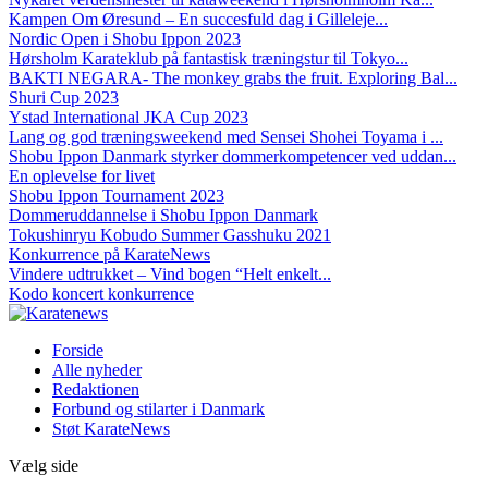
Kampen Om Øresund – En succesfuld dag i Gilleleje...
Nordic Open i Shobu Ippon 2023
Hørsholm Karateklub på fantastisk træningstur til Tokyo...
BAKTI NEGARA- The monkey grabs the fruit. Exploring Bal...
Shuri Cup 2023
Ystad International JKA Cup 2023
Lang og god træningsweekend med Sensei Shohei Toyama i ...
Shobu Ippon Danmark styrker dommerkompetencer ved uddan...
En oplevelse for livet
Shobu Ippon Tournament 2023
Dommeruddannelse i Shobu Ippon Danmark
Tokushinryu Kobudo Summer Gasshuku 2021
Konkurrence på KarateNews
Vindere udtrukket – Vind bogen “Helt enkelt...
Kodo koncert konkurrence
Forside
Alle nyheder
Redaktionen
Forbund og stilarter i Danmark
Støt KarateNews
Vælg side