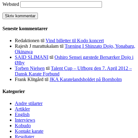
Websted
Seneste kommentarer
Redaktionen
til
Vind billetter til Kodo koncert
Rajesh J marattukalam
til
Træning I Shinzato Dojo, Yonabaru,
Okinawa
SAID SLIMANI
til
Oshiro Sensei gæstede Bersærker Dojo i
Ølby
Torben Nielsen
til
Talent Cup – Ulfborg den 7. April 2012 –
Dansk Karate Forbund
Frank Klitgård
til
JKA Karatelandsholdet på Bornholm
Kategorier
Andre stilarter
Artikler
English
Interviews
Kobudo
Kontakt karate
Resultater