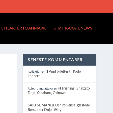
STILARTER I DANMARK
STØT KARATENEWS
SENESTE KOMMENTARER
K
Vind billetter til Kodo
Redaktionen
til
koncert
Træning I Shinzato
Rajesh J marattukalam
til
Dojo, Yonabaru, Okinawa
SAID SLIMANI
Oshiro Sensei gæstede
til
Bersærker Dojo i Ølby