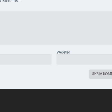
markeret med
*
Websted