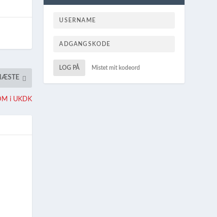
LOG PÅ
Mistet mit kodeord
NÆSTE
DM i UKDK