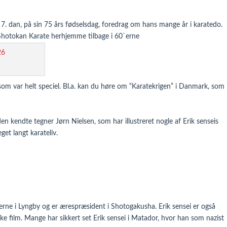
 7. dan, på sin 75 års fødselsdag, foredrag om hans mange år i karatedo.
 Shotokan Karate herhjemme tilbage i 60`erne
, som var helt speciel. Bl.a. kan du høre om “Karatekrigen” i Danmark, som
 den kendte tegner Jørn Nielsen, som har illustreret nogle af Erik senseis
et langt karateliv.
erne i Lyngby og er ærespræsident i Shotogakusha. Erik sensei er også
nske film. Mange har sikkert set Erik sensei i Matador, hvor han som nazist