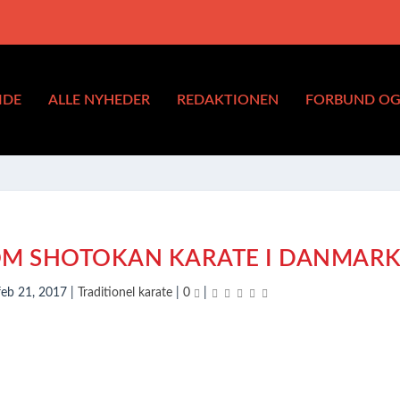
IDE
ALLE NYHEDER
REDAKTIONEN
FORBUND OG 
OM SHOTOKAN KARATE I DANMAR
feb 21, 2017
|
Traditionel karate
|
0
|