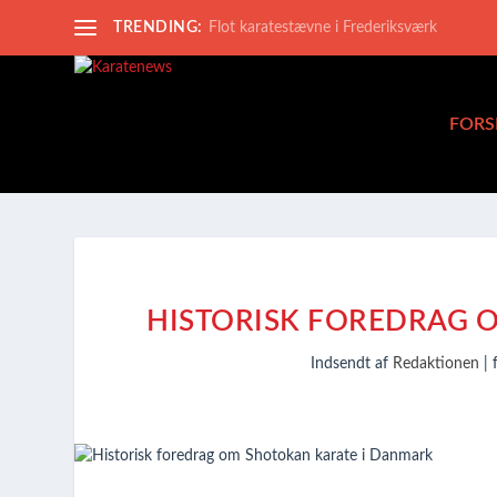
TRENDING:
Flot karatestævne i Frederiksværk
FORS
HISTORISK FOREDRAG 
Indsendt af
Redaktionen
|