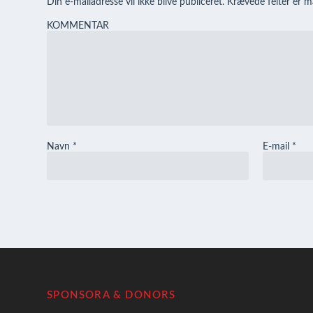
Din e-mailadresse vil ikke blive publiceret.
Krævede felter er 
KOMMENTAR
Navn
*
E-mail
*
SPONSORA & DONORS