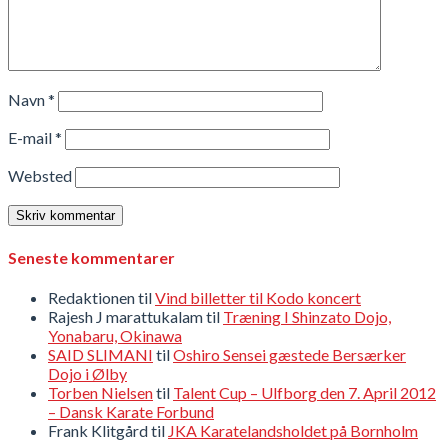
Navn
*
E-mail
*
Websted
Seneste kommentarer
Redaktionen
til
Vind billetter til Kodo koncert
Rajesh J marattukalam
til
Træning I Shinzato Dojo,
Yonabaru, Okinawa
SAID SLIMANI
til
Oshiro Sensei gæstede Bersærker
Dojo i Ølby
Torben Nielsen
til
Talent Cup – Ulfborg den 7. April 2012
– Dansk Karate Forbund
Frank Klitgård
til
JKA Karatelandsholdet på Bornholm