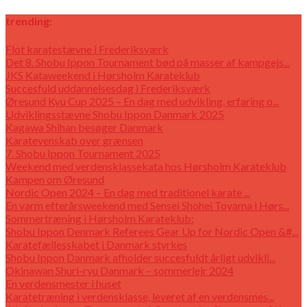
trending:
Flot karatestævne i Frederiksværk
Det 8. Shobu Ippon Tournament bød på masser af kampgejs...
JKS Kataweekend i Hørsholm Karateklub
Succesfuld uddannelsesdag i Frederiksværk
Øresund Kyu Cup 2025 – En dag med udvikling, erfaring o...
Udviklingsstævne Shobu Ippon Danmark 2025
Kagawa Shihan besøger Danmark
Karatevenskab over grænsen
7. Shobu Ippon Tournament 2025
Weekend med verdensklassekata hos Hørsholm Karateklub
Kampen om Øresund
Nordic Open 2024 – En dag med traditionel karate ...
En varm efterårsweekend med Sensei Shohei Toyama i Hørs...
Sommertræning i Hørsholm Karateklub:
Shobu Ippon Denmark Referees Gear Up for Nordic Open &#...
Karatefællesskabet i Danmark styrkes
Shobu Ippon Danmark afholder succesfuldt årligt udvikli...
Okinawan Shuri-ryu Danmark – sommerlejr 2024
En verdensmester i huset
Karatetræning i verdensklasse, leveret af en verdensmes...