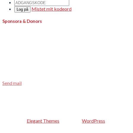
Mistet mit kodeord
Log på
Sponsora & Donors
KarateNews is based on non-profit principles. KarateNews is
made possible thanks to support from kind and generous
sponsors, donors and volunteers. Thank you
Become a sponsor
If you are interested in becoming a KarateNews sponsor, please
call Jesper F. Andersen at
( +45) 22 73 18 09
Send mail
Bankaccount:
Nordea 2580 0742-474-135
Designet af
Elegant Themes
| Drives af
WordPress