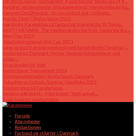
6th Shobu Ippon Tournament: A Spectacular Showcase of K...
Nykåret verdensmester til kataweekend i Hørsholmholm Ka...
Kampen Om Øresund – En succesfuld dag i Gilleleje...
Nordic Open i Shobu Ippon 2023
Hørsholm Karateklub på fantastisk træningstur til Tokyo...
BAKTI NEGARA- The monkey grabs the fruit. Exploring Bal...
Shuri Cup 2023
Ystad International JKA Cup 2023
Lang og god træningsweekend med Sensei Shohei Toyama i ...
Shobu Ippon Danmark styrker dommerkompetencer ved
uddan...
En oplevelse for livet
Shobu Ippon Tournament 2023
Dommeruddannelse i Shobu Ippon Danmark
Tokushinryu Kobudo Summer Gasshuku 2021
Konkurrence på KarateNews
Vindere udtrukket – Vind bogen “Helt enkelt...
Kodo koncert konkurrence
Forside
Alle nyheder
Redaktionen
Forbund og stilarter i Danmark