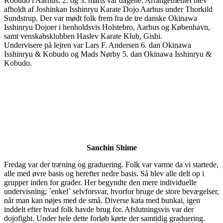
Kobudo i Aarhus. 2. og 3. marts var dagene. Arrangementet blev
afholdt af Joshinkan Isshinryu Karate Dojo Aarhus under Thorkild
Sundstrup. Der var mødt folk frem fra de tre danske Okinawa
Isshinryu Dojoer i henholdsvis Holstebro, Aarhus og København,
samt venskabsklubben Haslev Karate Klub, Gishi.
Undervisere på lejren var Lars F. Andersen 6. dan Okinawa
Isshinryu & Kobudo og Mads Nørby 5. dan Okinawa Isshinryu &
Kobudo.
Sanchin Shime
Fredag var der træning og graduering. Folk var varme da vi startede,
alle med øvre basis og herefter nedre basis. Så blev alle delt op i
grupper inden for grader. Her begyndte den mere individuelle
undervisning; ´enkel` selvforsvar, hvorfor bruge de store bevægelser,
når man kan nøjes med de små. Diverse kata med bunkai, igen
inddelt efter hvad folk havde brug for. Afslutningsvis var der
dojofight. Under hele dette forløb kørte der samtidig graduering.