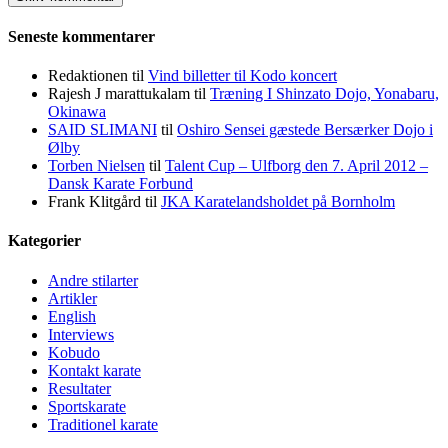
Seneste kommentarer
Redaktionen
til
Vind billetter til Kodo koncert
Rajesh J marattukalam
til
Træning I Shinzato Dojo, Yonabaru,
Okinawa
SAID SLIMANI
til
Oshiro Sensei gæstede Bersærker Dojo i
Ølby
Torben Nielsen
til
Talent Cup – Ulfborg den 7. April 2012 –
Dansk Karate Forbund
Frank Klitgård
til
JKA Karatelandsholdet på Bornholm
Kategorier
Andre stilarter
Artikler
English
Interviews
Kobudo
Kontakt karate
Resultater
Sportskarate
Traditionel karate