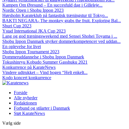
Kampen Om Øresund – En succesfuld dag i Gilleleje...
Nordic Open i Shobu Ippon 2023
Hørsholm Karateklub på fantastisk træningstur til Tokyo...
BAKTI NEGARA- The monkey grabs the fruit. Exploring Bal...
Shuri Cup 2023
Ystad International JKA Cup 2023
Lang og god træningsweekend med Sensei Shohei Toyama i ...
Shobu Ippon Danmark styrker dommerkompetencer ved uddan...
En oplevelse for livet
Shobu Ippon Tournament 2023
Dommeruddannelse i Shobu Ippon Danmark
Tokushinryu Kobudo Summer Gasshuku 2021
Konkurrence på KarateNews
Vindere udtrukket – Vind bogen “Helt enkelt...
Kodo koncert konkurrence
Forside
Alle nyheder
Redaktionen
Forbund og stilarter i Danmark
Støt KarateNews
Vælg side