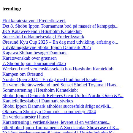
trending:
Flot karatestævne i Frederiksværk
Det 8. Shobu Ippon Tournament bød på masser af kampgejs...
JKS Kataweekend i Hørsholm Karateklub
Succesfuld uddannelsesdag i Frederiksværk
Øresund Kyu Cup 2025 – En dag med udvikling, erfaring o...
Udviklingsstævne Shobu Ippon Danmark 2025
Kagawa Shihan besøger Danmark
Karatevenskab over grænsen
7. Shobu Ippon Tournament 2025
Weekend med verdensklassekata hos Hørsholm Karateklub
Kampen om Øresund
Nordic Open 2024 – En dag med traditionel karate ...
En varm efterårsweekend med Sensei Shohei Toyama i Hørs...
Sommertræning i Hørsholm Karateklub:
Shobu Ippon Denmark Referees Gear Up for Nordic Open &#...
Karatefællesskabet i Danmark styrkes
Shobu Ippon Danmark afholder succesfuldt årligt udvikli...
Okinawan Shuri-ryu Danmark – sommerlejr 2024
En verdensmester i huset
Karatetræning i verdensklasse, leveret af en verdensmes...
6th Shobu Ippon Tournament: A Spectacular Showcase of K...
Nykåret verdensmester til kataweekend i Hørsholmholm Ka...