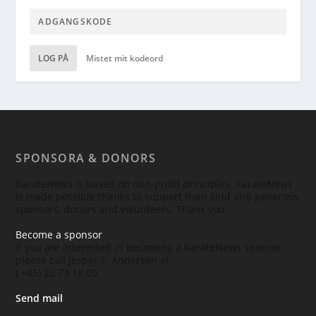
LOG PÅ
Mistet mit kodeord
SPONSORA & DONORS
KarateNews is based on non-profit principles. KarateNews
is made possible thanks to support from kind and generous
sponsors, donors and volunteers. Thank you
Become a sponsor
If you are interested in becoming a KarateNews sponsor,
please call Jesper F. Andersen at
( +45) 22 73 18 09
Send mail