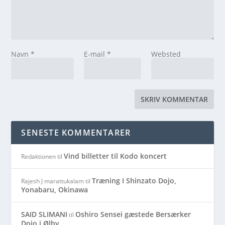
Navn
*
E-mail
*
Websted
SENESTE KOMMENTARER
Vind billetter til Kodo koncert
Redaktionen
til
Træning I Shinzato Dojo,
Rajesh J marattukalam
til
Yonabaru, Okinawa
SAID SLIMANI
Oshiro Sensei gæstede Bersærker
til
Dojo i Ølby