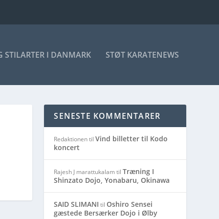
 STILARTER I DANMARK
STØT KARATENEWS
SENESTE KOMMENTARER
Vind billetter til Kodo
Redaktionen
til
koncert
Træning I
Rajesh J marattukalam
til
Shinzato Dojo, Yonabaru, Okinawa
SAID SLIMANI
Oshiro Sensei
til
gæstede Bersærker Dojo i Ølby