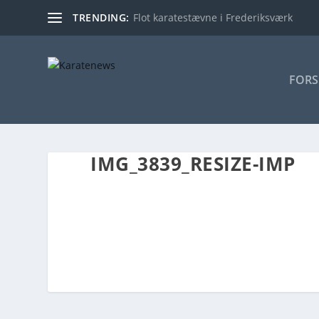
TRENDING:
Flot karatestævne i Frederiksværk
FORS
IMG_3839_RESIZE-IMP