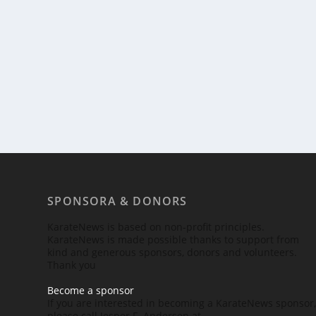
SPONSORA & DONORS
KarateNews is based on non-profit principles.
KarateNews is made possible thanks to support from
kind and generous sponsors, donors and volunteers.
Thank you
Become a sponsor
If you are interested in becoming a KarateNews sponsor
please call Jesper F. Andersen at