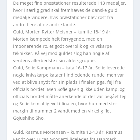
De meget fine præstationer resulterede i 13 medaljer,
hvor i særlig grad skal fremhæves de danske guld
medalje-vindere, hvis præstationer blev rost fra
andre flere af de andre lande.
Guld, Morten Rytter Meisner – kumite 18-19 år.
Morten kæmpede helt forrygende, med en
imponerende ro, et godt overblik og knivskarpe
teknikker. På vej mod guldet slog han nogle af
verdens allerbedste i sin aldersgruppe.
Guld, Sofie Kampmann – kata 16-17 år. Sofie leverede
nogle knivskarpe kataer i indledende runde, men var
ved at blive snydt for sin plads i finalen pga. fejl fra
officials bordet. Men Sofie gav sig ikke uden kamp, og
officials bordet måtte anerkende at der var begået fejl
og Sofie kom alligevel i finalen, hvor hun med stor
margin til nummer 2 vandt med en virkelig flot
Gojushiho Sho.
Guld, Rasmus Mortensen – kumite 12-13 år. Rasmus
vandt over Lucas Goodarzi ligeledes fra Danmark.