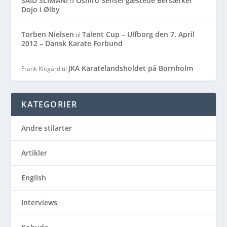
SAID SLIMANI
Oshiro Sensei gæstede Bersærker
til
Dojo i Ølby
Torben Nielsen
Talent Cup – Ulfborg den 7. April
til
2012 – Dansk Karate Forbund
JKA Karatelandsholdet på Bornholm
Frank Klitgård
til
KATEGORIER
Andre stilarter
Artikler
English
Interviews