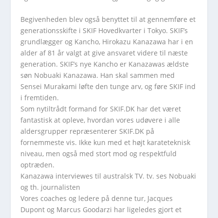
Begivenheden blev også benyttet til at gennemføre et
generationsskifte i SKIF Hovedkvarter i Tokyo. SKIF’s
grundlægger og Kancho, Hirokazu Kanazawa har i en
alder af 81 år valgt at give ansvaret videre til næste
generation. SKIF’s nye Kancho er Kanazawas ældste
søn Nobuaki Kanazawa. Han skal sammen med
Sensei Murakami løfte den tunge arv, og føre SKIF ind
i fremtiden.
Som nytiltrådt formand for SKIF.DK har det været
fantastisk at opleve, hvordan vores udøvere i alle
aldersgrupper repræsenterer SKIF.DK på
fornemmeste vis. Ikke kun med et højt karateteknisk
niveau, men også med stort mod og respektfuld
optræden.
Kanazawa interviewes til australsk TV. tv. ses Nobuaki
og th. journalisten
Vores coaches og ledere på denne tur, Jacques
Dupont og Marcus Goodarzi har ligeledes gjort et