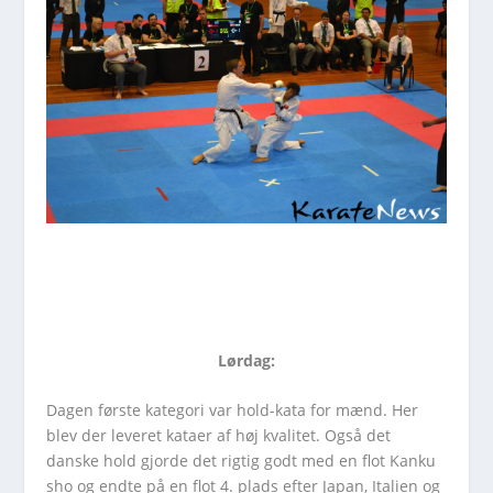
Lørdag:
Dagen første kategori var hold-kata for mænd. Her
blev der leveret kataer af høj kvalitet. Også det
danske hold gjorde det rigtig godt med en flot Kanku
sho og endte på en flot 4. plads efter Japan, Italien og