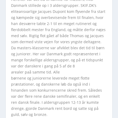
Danmark stillede op i 3 aldersgrupper. SKIF.DK’s
eliteansvarlige Jacques Dupont kom flyvende fra start
og kæmpede sig overbevisende frem til finalen, hvor
han desværre tabte 2-1 til en meget rutineret og
flerdobbelt mester fra England, og måtte derfor nøjes
med sølv. Rigtig flot gået af både Thomas og Jacques
som dermed viste vejen for vores yngste deltagere.
Da masters-klasserne var afviklet blev det tid til børn
og juniorer. Her var Danmark godt repræsenteret i
mange forskellige aldersgrupper, og på et tidspunkt
var der danskere i gang på 5 af de 8
arealer paå samme tid. Alle
børnene og juniorerne leverede meget flotte
præstationer, og danskerne løb da også ind i
hinanden som konkurrencerne skred frem. Således
var der flere rene danske semifinaler, og en enkelt
ren dansk finale. I aldersgruppen 12-13 år kumite
drenge, gjorde Danmark rent bord og satte sig på
guld, sølv og bronze.