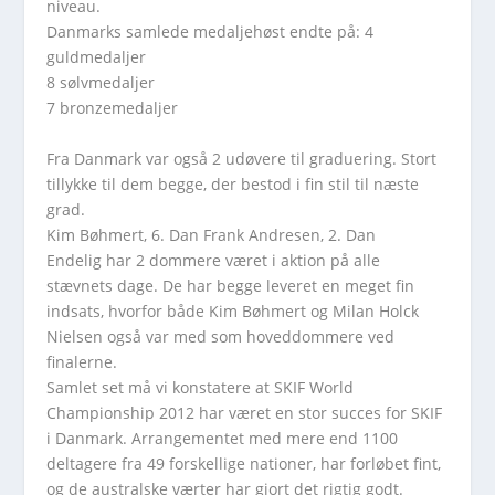
niveau.
Danmarks samlede medaljehøst endte på: 4
guldmedaljer
8 sølvmedaljer
7 bronzemedaljer
Fra Danmark var også 2 udøvere til graduering. Stort
tillykke til dem begge, der bestod i fin stil til næste
grad.
Kim Bøhmert, 6. Dan Frank Andresen, 2. Dan
Endelig har 2 dommere været i aktion på alle
stævnets dage. De har begge leveret en meget fin
indsats, hvorfor både Kim Bøhmert og Milan Holck
Nielsen også var med som hoveddommere ved
finalerne.
Samlet set må vi konstatere at SKIF World
Championship 2012 har været en stor succes for SKIF
i Danmark. Arrangementet med mere end 1100
deltagere fra 49 forskellige nationer, har forløbet fint,
og de australske værter har gjort det rigtig godt.