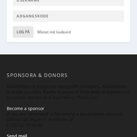
LOG PÅ
Mistet mit kodeord
SPONSORA & DONORS
KarateNews is based on non-profit principles. KarateNews
is made possible thanks to support from kind and generous
sponsors, donors and volunteers. Thank you
Become a sponsor
If you are interested in becoming a KarateNews sponsor,
please call Jesper F. Andersen at
( +45) 22 73 18 09
Send mail