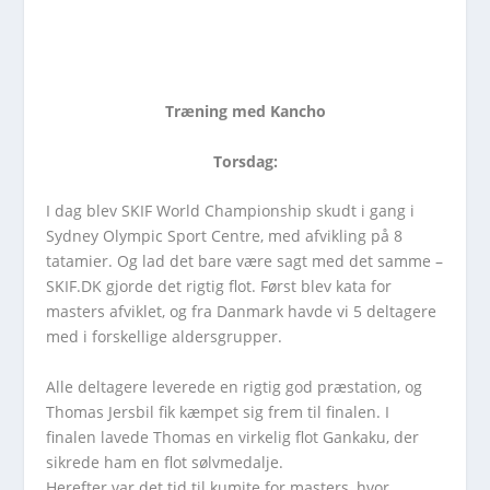
Træning med Kancho
Torsdag:
I dag blev SKIF World Championship skudt i gang i
Sydney Olympic Sport Centre, med afvikling på 8
tatamier. Og lad det bare være sagt med det samme –
SKIF.DK gjorde det rigtig flot. Først blev kata for
masters afviklet, og fra Danmark havde vi 5 deltagere
med i forskellige aldersgrupper.
Alle deltagere leverede en rigtig god præstation, og
Thomas Jersbil fik kæmpet sig frem til finalen. I
finalen lavede Thomas en virkelig flot Gankaku, der
sikrede ham en flot sølvmedalje.
Herefter var det tid til kumite for masters, hvor