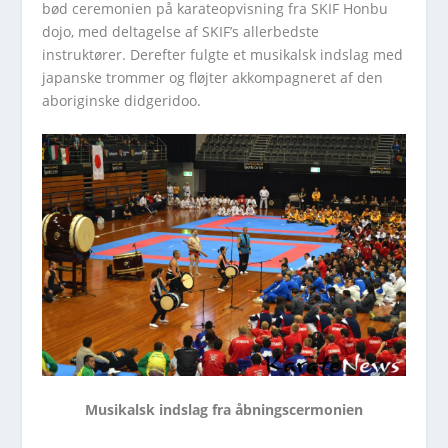
bød ceremonien på karateopvisning fra SKIF Honbu
dojo, med deltagelse af SKIF’s allerbedste
instruktører. Derefter fulgte et musikalsk indslag med
japanske trommer og fløjter akkompagneret af den
aboriginske didgeridoo.
Musikalsk indslag fra åbningscermonien