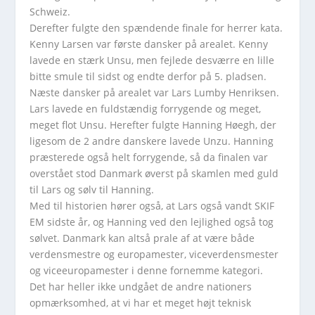
Schweiz.
Derefter fulgte den spændende finale for herrer kata.
Kenny Larsen var første dansker på arealet. Kenny
lavede en stærk Unsu, men fejlede desværre en lille
bitte smule til sidst og endte derfor på 5. pladsen.
Næste dansker på arealet var Lars Lumby Henriksen.
Lars lavede en fuldstændig forrygende og meget,
meget flot Unsu. Herefter fulgte Hanning Høegh, der
ligesom de 2 andre danskere lavede Unzu. Hanning
præsterede også helt forrygende, så da finalen var
overstået stod Danmark øverst på skamlen med guld
til Lars og sølv til Hanning.
Med til historien hører også, at Lars også vandt SKIF
EM sidste år, og Hanning ved den lejlighed også tog
sølvet. Danmark kan altså prale af at være både
verdensmestre og europamester, viceverdensmester
og viceeuropamester i denne fornemme kategori.
Det har heller ikke undgået de andre nationers
opmærksomhed, at vi har et meget højt teknisk