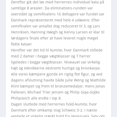
Derefter gik det løs med herrernes individuel kata på
samtlige 8 arealer. Da eliminations-runden var
overstået og semifinalens 16 deltagere var fundet var
Danmark repræsenteret med hele 4 udøvere. Efter
semifinalen var antallet dog reduceret til 3, og Lars
Henriksen, Hanning Høegh og Kenny Larsen er klar til
lørdagens finale efter at have leveret nogle meget
flotte kataer
Herefter var det tid til kumite, hvor Danmark stillede
med 2 damer i begge vægtklasser og 7 herrer
ligeledes i begge vægtklasser. Niveauet var virkelig
højt og teknikkerne ekstremt hurtige og knivskarpe.
Alle vores kæmpere gjorde en rigtig flot figur, og ved
dagens afslutning havde både Julie Weng og Mathilde
Klint kæmpet sig frem til bronzemedaljer, mens Jonas
Pallesen, Michael Trier Jensen og Philip Goja-Gojko
Philipovich alle endte i top 8.
Dagen sluttede med herrernes hold-kumite, hvor
Danmark efter omkamp slog Schweiz 3-2. I næste
ventede et virkelig stærkt hold fra Venezuela. Selv om